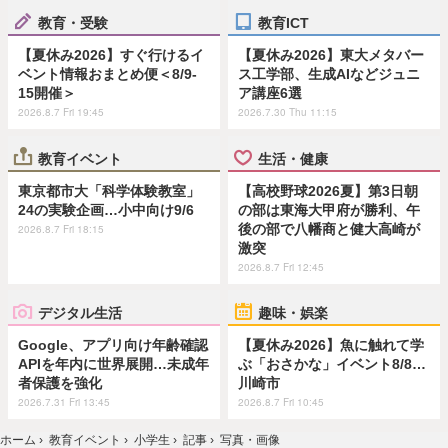
教育・受験
教育ICT
【夏休み2026】すぐ行けるイ
【夏休み2026】東大メタバー
ベント情報おまとめ便＜8/9-
ス工学部、生成AIなどジュニ
15開催＞
ア講座6選
2026.8.7 Fri 19:45
2026.7.30 Thu 11:15
教育イベント
生活・健康
東京都市大「科学体験教室」
【高校野球2026夏】第3日朝
24の実験企画…小中向け9/6
の部は東海大甲府が勝利、午
後の部で八幡商と健大高崎が
2026.8.7 Fri 18:15
激突
2026.8.7 Fri 12:45
デジタル生活
趣味・娯楽
Google、アプリ向け年齢確認
【夏休み2026】魚に触れて学
APIを年内に世界展開…未成年
ぶ「おさかな」イベント8/8…
者保護を強化
川崎市
2026.7.31 Fri 13:45
2026.8.7 Fri 10:45
ホーム
›
教育イベント
›
小学生
›
記事
›
写真・画像