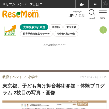
リセマム メンバーズ
Language
JP
/
CN
menu
search
大学受験 by 東進
医学部
東大受験
医専予備校徹底リサーチ
河合塾×東大特集
親子で考える大学選び
高校受験
中学受験
小学校受験
advertisement
共通テスト
夏休み
8月開催学校説明会・相談会
8月開催イベント・WS
全国公立高校 過去問
人気記事
自由研究教材（小学生向け）
自由研究教材（中学生向け）
ランキング
教育イベント
小学生
2020.12.4（金） 11:15
東京都、子ども向け舞台芸術参加・体験プログ
ラム 2枚目の写真・画像