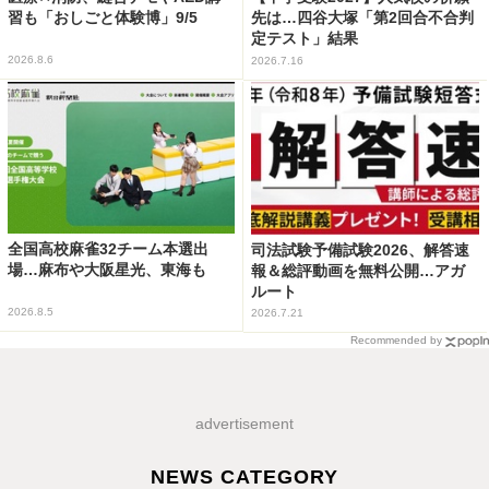
習も「おしごと体験博」9/5
先は…四谷大塚「第2回合不合判
定テスト」結果
2026.8.6
2026.7.16
全国高校麻雀32チーム本選出
司法試験予備試験2026、解答速
場…麻布や大阪星光、東海も
報＆総評動画を無料公開…アガ
ルート
2026.8.5
2026.7.21
Recommended by
advertisement
NEWS CATEGORY