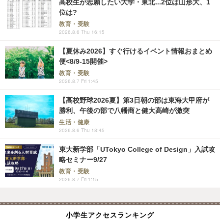
高校生が志願したい大学・東北...2位は山形大、1
位は?
教育・受験
2026.8.6 Thu 16:15
【夏休み2026】すぐ行けるイベント情報おまとめ
便<8/9-15開催>
教育・受験
2026.8.7 Fri 1:45
【高校野球2026夏】第3日朝の部は東海大甲府が
勝利、午後の部で八幡商と健大高崎が激突
生活・健康
2026.8.6 Thu 18:45
東大新学部「UTokyo College of Design」入試攻
略セミナー9/27
教育・受験
2026.8.7 Fri 1:15
小学生アクセスランキング