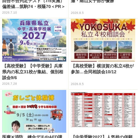
回合不合判定テスト（7/5実施）
灘・南山女子部が優勝
偏差値…筑駒74・桜蔭70＜PR＞
2026.7.10
2026.8.5
【高校受験】【中学受験】兵庫
【高校受験】横須賀の私立4校が
県内の私立31校が集結、個別相
参加…合同相談会10/12
談会9/6
2026.7.28
2026.8.5
医療✕消防、縫合デモやAED講
【中学受験2027】人気校の併願