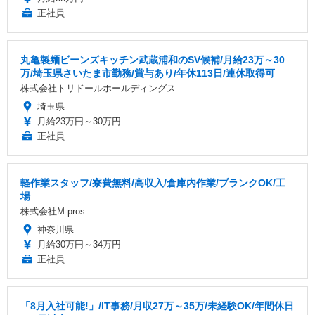
正社員
丸亀製麺ビーンズキッチン武蔵浦和のSV候補/月給23万～30
万/埼玉県さいたま市勤務/賞与あり/年休113日/連休取得可
株式会社トリドールホールディングス
埼玉県
月給23万円～30万円
正社員
軽作業スタッフ/寮費無料/高収入/倉庫内作業/ブランクOK/工
場
株式会社M-pros
神奈川県
月給30万円～34万円
正社員
「8月入社可能!」/IT事務/月収27万～35万/未経験OK/年間休日