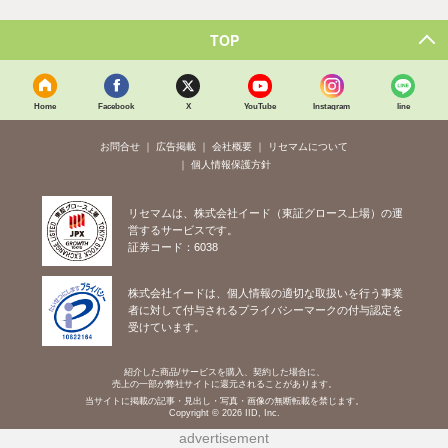
TOP
Home
Facebook
X
YouTube
Instagram
line
お問合せ
広告掲載
会社概要
リセマムについて
個人情報保護方針
リセマムは、株式会社イード（東証グロース上場）の運
営するサービスです。
証券コード：6038
株式会社イードは、個人情報の適切な取扱いを行う事業
者に対して付与されるプライバシーマークの付与認定を
受けています。
紹介した商品/サービスを購入、契約した場合に、
売上の一部が弊社サイトに還元されることがあります。
当サイトに掲載の記事・見出し・写真・画像の無断転載を禁じます。
Copyright © 2026 IID, Inc.
advertisement