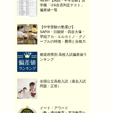
NEW!!【関西・中学受験】浜
学園「小6合否判定テスト」
偏差値一覧
【中学受験の塾選び】
SAPIX・日能研・四谷大塚・
早稲アカ・エルカミノ・グノ
ーブルの特徴・費用と合格力
都道府県別 高校入試偏差値ラ
ンキング
全国公立高校入試（過去入試
問題・正答）
イード・アワード
（塾・通信教育・英語教育な