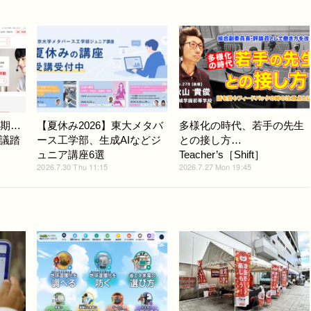
延期…
【夏休み2026】東大メタバ
多様化の時代、若手の先生
議踏
ース工学部、生成AIなどジ
との接し方…
ュニア講座6選
Teacher’s［Shift］
2026.7.30 Thu 11:15
2026.7.27 Mon 19:45