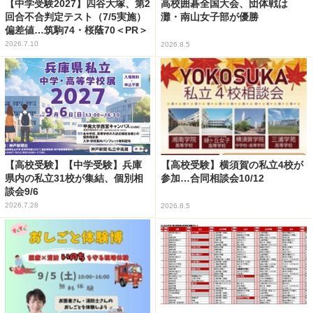
【中学受験2027】四谷大塚、第2
高校囲碁全国大会、団体戦は
回合不合判定テスト（7/5実施）
灘・南山女子部が優勝
偏差値…筑駒74・桜蔭70＜PR＞
2026.7.10
2026.8.5
【高校受験】【中学受験】兵庫
【高校受験】横須賀の私立4校が
県内の私立31校が集結、個別相
参加…合同相談会10/12
談会9/6
2026.7.28
2026.8.5