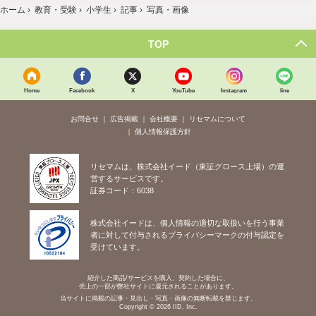
ホーム
›
教育・受験
›
小学生
›
記事
›
写真・画像
TOP
Home
Facebook
X
YouTube
Instagram
line
お問合せ
広告掲載
会社概要
リセマムについて
個人情報保護方針
リセマムは、株式会社イード（東証グロース上場）の運
営するサービスです。
証券コード：6038
株式会社イードは、個人情報の適切な取扱いを行う事業
者に対して付与されるプライバシーマークの付与認定を
受けています。
紹介した商品/サービスを購入、契約した場合に、
売上の一部が弊社サイトに還元されることがあります。
当サイトに掲載の記事・見出し・写真・画像の無断転載を禁じます。
Copyright © 2026 IID, Inc.