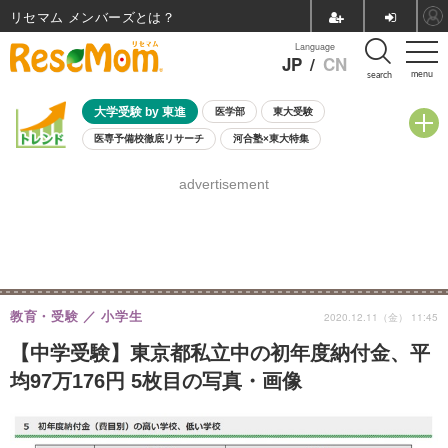
リセマム メンバーズ
Language
JP
/
CN
menu
search
大学受験 by 東進
医学部
東大受験
医専予備校徹底リサーチ
河合塾×東大特集
親子で考える大学選び
高校受験
中学受験
小学校受験
advertisement
共通テスト
夏休み
8月開催学校説明会・相談会
8月開催イベント・WS
全国公立高校 過去問
人気記事
自由研究教材（小学生向け）
自由研究教材（中学生向け）
ランキング
教育・受験
小学生
2020.12.11（金） 11:45
【中学受験】東京都私立中の初年度納付金、平
均97万176円 5枚目の写真・画像