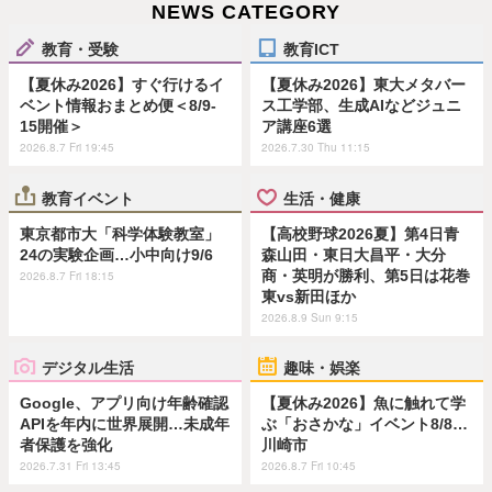
NEWS CATEGORY
教育・受験
教育ICT
【夏休み2026】すぐ行けるイ
【夏休み2026】東大メタバー
ベント情報おまとめ便＜8/9-
ス工学部、生成AIなどジュニ
15開催＞
ア講座6選
2026.8.7 Fri 19:45
2026.7.30 Thu 11:15
教育イベント
生活・健康
東京都市大「科学体験教室」
【高校野球2026夏】第4日青
24の実験企画…小中向け9/6
森山田・東日大昌平・大分
商・英明が勝利、第5日は花巻
2026.8.7 Fri 18:15
東vs新田ほか
2026.8.9 Sun 9:15
デジタル生活
趣味・娯楽
Google、アプリ向け年齢確認
【夏休み2026】魚に触れて学
APIを年内に世界展開…未成年
ぶ「おさかな」イベント8/8…
者保護を強化
川崎市
2026.7.31 Fri 13:45
2026.8.7 Fri 10:45