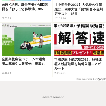
医療✕消防、縫合デモやAED講
【中学受験2027】人気校の併願
習も「おしごと体験博」9/5
先は…四谷大塚「第2回合不合判
定テスト」結果
2026.8.6
2026.7.16
全国高校麻雀32チーム本選出
司法試験予備試験2026、解答速
場…麻布や大阪星光、東海も
報＆総評動画を無料公開…アガ
ルート
2026.8.5
2026.7.21
Recommended by
advertisement