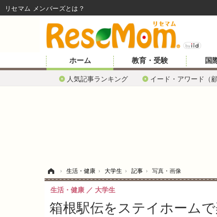
リセマム メンバーズ
ホーム
教育・受験
国
人気記事ランキング
イード・アワード（
ホーム
›
生活・健康
›
大学生
›
記事
›
写真・画像
生活・健康
大学生
箱根駅伝をステイホームで