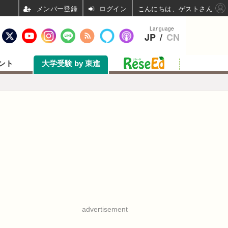
ログイン
こんにちは、ゲストさん
Language
JP
/
CN
ント
大学受験 by 東進
advertisement