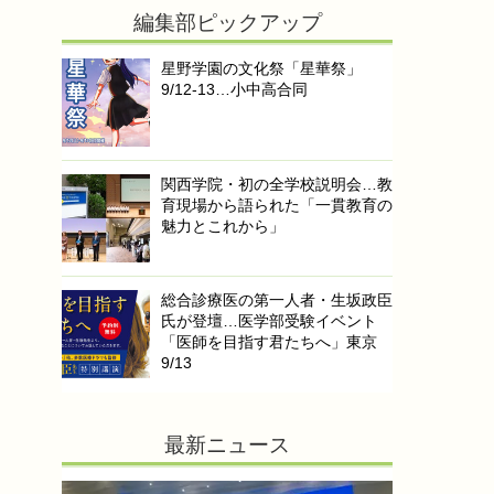
編集部ピックアップ
星野学園の文化祭「星華祭」
9/12-13…小中高合同
関西学院・初の全学校説明会…教
育現場から語られた「一貫教育の
魅力とこれから」
総合診療医の第一人者・生坂政臣
氏が登壇…医学部受験イベント
「医師を目指す君たちへ」東京
9/13
最新ニュース