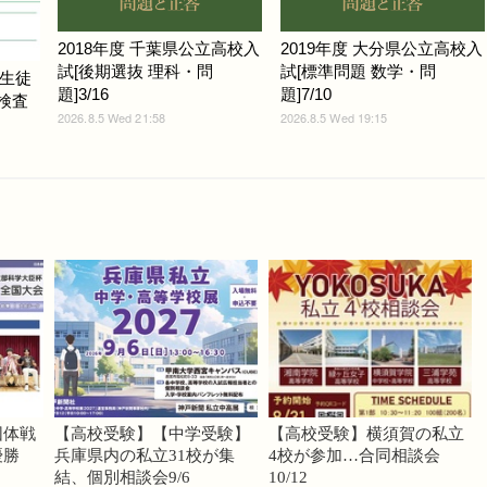
2018年度 千葉県公立高校入
2019年度 大分県公立高校入
試[後期選抜 理科・問
試[標準問題 数学・問
生徒
題]3/16
題]7/10
力検査
2026.8.5 Wed 21:58
2026.8.5 Wed 19:15
団体戦
【高校受験】【中学受験】
【高校受験】横須賀の私立
優勝
兵庫県内の私立31校が集
4校が参加…合同相談会
結、個別相談会9/6
10/12