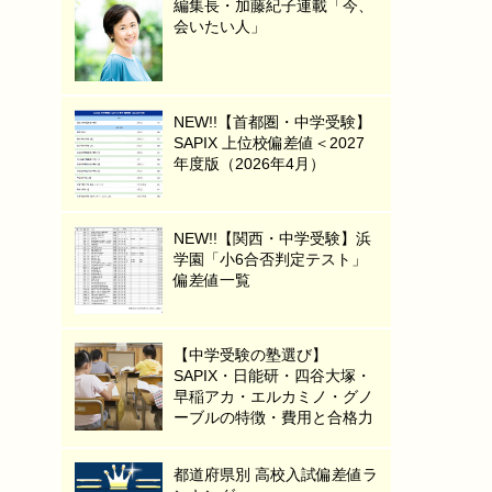
編集長・加藤紀子連載「今、
会いたい人」
NEW!!【首都圏・中学受験】
SAPIX 上位校偏差値＜2027
年度版（2026年4月）
NEW!!【関西・中学受験】浜
学園「小6合否判定テスト」
偏差値一覧
【中学受験の塾選び】
SAPIX・日能研・四谷大塚・
早稲アカ・エルカミノ・グノ
ーブルの特徴・費用と合格力
都道府県別 高校入試偏差値ラ