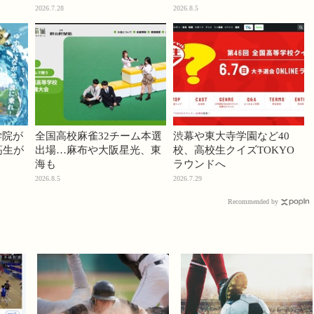
2026.7.28
2026.8.5
学院が
全国高校麻雀32チーム本選
渋幕や東大寺学園など40
高生が
出場…麻布や大阪星光、東
校、高校生クイズTOKYO
海も
ラウンドへ
2026.8.5
2026.7.29
Recommended by