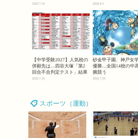
74・桜蔭70＜PR＞
2026.7.10
2026.8.5
【中学受験2027】人気校の
砂金甲子園、神戸女
併願先は…四谷大塚「第2
優勝…全国14校の中
回合不合判定テスト」結果
腕競う
2026.7.16
2026.7.29
スポーツ（運動）