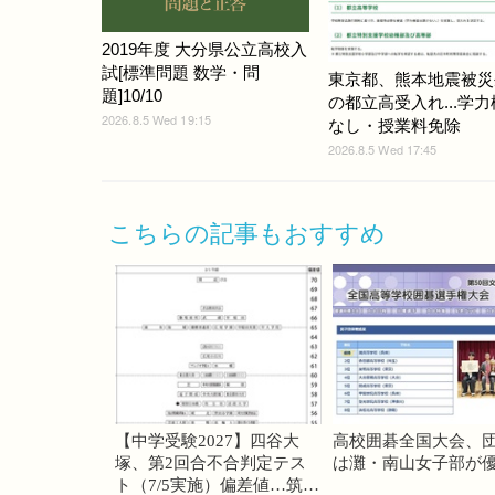
2019年度 大分県公立高校入
試[標準問題 数学・問
東京都、熊本地震被災
題]10/10
の都立高受入れ...学
2026.8.5 Wed 19:15
なし・授業料免除
2026.8.5 Wed 17:45
こちらの記事もおすすめ
【中学受験2027】四谷大
高校囲碁全国大会、
塚、第2回合不合判定テス
は灘・南山女子部が
ト（7/5実施）偏差値…筑駒