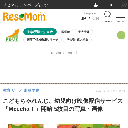
リセマム メンバーズ
Language
JP
/
CN
menu
search
大学受験 by 東進
医学部
東大受験
医専予備校徹底リサーチ
河合塾×東大特集
親子で考える大学選び
高校受験
中学受験
小学校受験
advertisement
共通テスト
夏休み
8月開催学校説明会・相談会
8月開催イベント・WS
全国公立高校 過去問
人気記事
自由研究教材（小学生向け）
自由研究教材（中学生向け）
ランキング
教育ICT
未就学児
2021.3.10（水） 9:45
こどもちゃれんじ、幼児向け映像配信サービス
「Meecha！」開始 5枚目の写真・画像