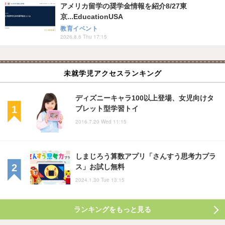
アメリカ留学の奨学金情報を紹介8/27東
京...EducationUSA
教育イベント
2026.8.6 Thu 17:15
未就学児アクセスランキング
ディズニーキャラ100以上登場、女児向けタ
ブレット型学習トイ
2016.7.20 Wed 11:15
しまじろう算数アプリ「さんすう思考力プラ
ス」お試し無料
2024.1.30 Tue 13:15
ランキングをもっと見る