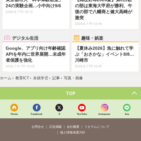
24の実験企画…小中向け9/6
の部は東海大甲府が勝利、午
後の部で八幡商と健大高崎が
2026.8.7 Fri 18:15
激突
2026.8.7 Fri 12:45
デジタル生活
趣味・娯楽
Google、アプリ向け年齢確認
【夏休み2026】魚に触れて学
APIを年内に世界展開…未成年
ぶ「おさかな」イベント8/8…
者保護を強化
川崎市
2026.7.31 Fri 13:45
2026.8.7 Fri 10:45
ホーム
›
教育ICT
›
未就学児
›
記事
›
写真・画像
TOP
Home
Facebook
X
YouTube
Instagram
line
お問合せ
広告掲載
会社概要
リセマムについて
個人情報保護方針