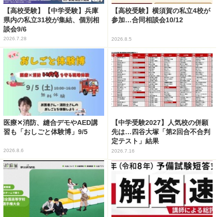
【高校受験】【中学受験】兵庫
【高校受験】横須賀の私立4校が
県内の私立31校が集結、個別相
参加…合同相談会10/12
談会9/6
2026.7.28
2026.8.5
医療✕消防、縫合デモやAED講
【中学受験2027】人気校の併願
習も「おしごと体験博」9/5
先は…四谷大塚「第2回合不合判
定テスト」結果
2026.8.6
2026.7.16