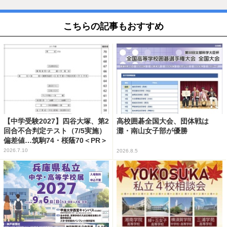
こちらの記事もおすすめ
【中学受験2027】四谷大塚、第2
高校囲碁全国大会、団体戦は
回合不合判定テスト（7/5実施）
灘・南山女子部が優勝
偏差値…筑駒74・桜蔭70＜PR＞
2026.7.10
2026.8.5