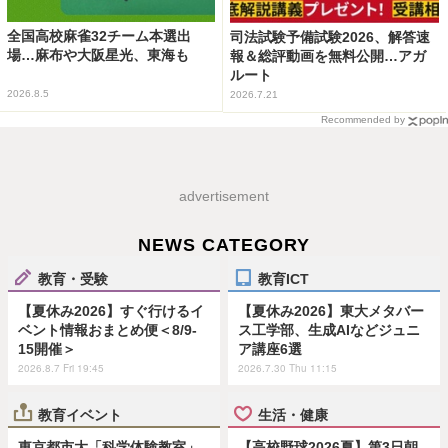
全国高校麻雀32チーム本選出
司法試験予備試験2026、解答速
場…麻布や大阪星光、東海も
報＆総評動画を無料公開…アガ
ルート
2026.8.5
2026.7.21
Recommended by
advertisement
NEWS CATEGORY
教育・受験
教育ICT
【夏休み2026】すぐ行けるイ
【夏休み2026】東大メタバー
ベント情報おまとめ便＜8/9-
ス工学部、生成AIなどジュニ
15開催＞
ア講座6選
2026.8.7 Fri 19:45
2026.7.30 Thu 11:15
教育イベント
生活・健康
東京都市大「科学体験教室」
【高校野球2026夏】第3日朝