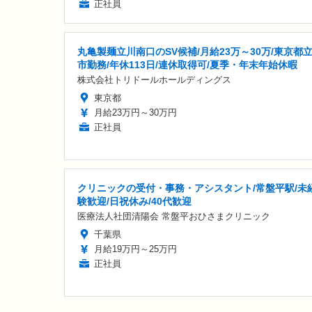
正社員
丸亀製麺立川南口のSV候補/月給23万～30万/東京都
市勤務/年休113日/連休取得可/夏季・年末年始休暇
株式会社トリドールホールディングス
東京都
月給23万円～30万円
正社員
クリニックの受付・事務・アシスタント/常盤平駅/未
験歓迎/日祝休み/40代歓迎
医療法人社団清陽会 常盤平おひさまクリニック
千葉県
月給19万円～25万円
正社員