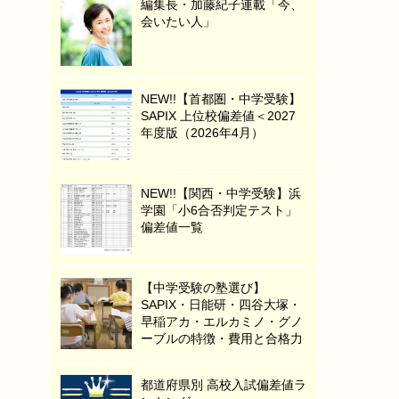
編集長・加藤紀子連載「今、
会いたい人」
NEW!!【首都圏・中学受験】
SAPIX 上位校偏差値＜2027
年度版（2026年4月）
NEW!!【関西・中学受験】浜
学園「小6合否判定テスト」
偏差値一覧
【中学受験の塾選び】
SAPIX・日能研・四谷大塚・
早稲アカ・エルカミノ・グノ
ーブルの特徴・費用と合格力
都道府県別 高校入試偏差値ラ