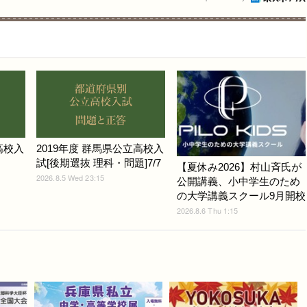
高校入
2019年度 群馬県公立高校入
試[後期選抜 理科・問題]7/7
【夏休み2026】村山斉氏が
2026.8.5 Wed 23:15
公開講義、小中学生のため
の大学講義スクール9月開校
2026.8.6 Thu 1:15