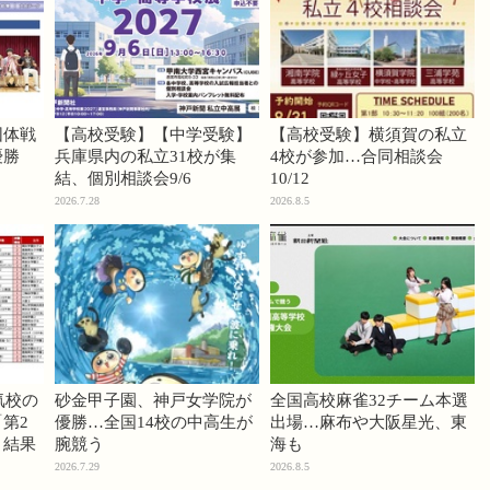
団体戦
【高校受験】【中学受験】
【高校受験】横須賀の私立
優勝
兵庫県内の私立31校が集
4校が参加…合同相談会
結、個別相談会9/6
10/12
2026.7.28
2026.8.5
気校の
砂金甲子園、神戸女学院が
全国高校麻雀32チーム本選
第2
優勝…全国14校の中高生が
出場…麻布や大阪星光、東
」結果
腕競う
海も
2026.7.29
2026.8.5