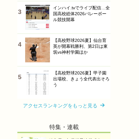
インハイ.tvでライブ配信…全
国高校総体2026バレーボー
ル競技開幕
【高校野球2026夏】仙台育
英が開幕戦勝利、第2日は東
筑vs神村学園ほか
【高校野球2026夏】甲子園
出場校、きょう全代表出そろ
う
アクセスランキングをもっと見る
特集・連載