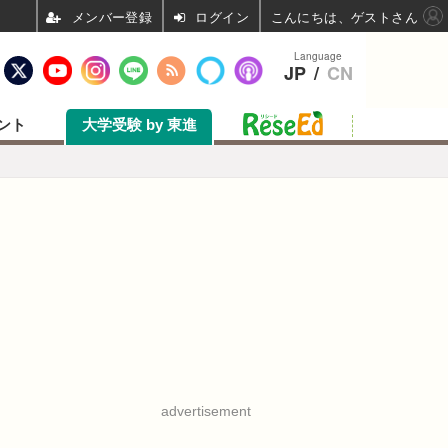
ログイン
こんにちは、ゲストさん
Language
JP
/
CN
ント
大学受験 by 東進
advertisement