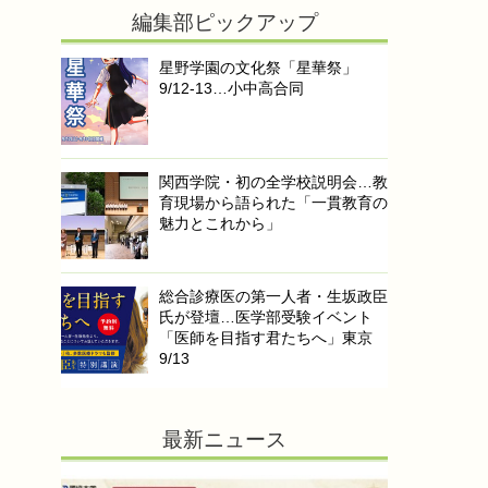
編集部ピックアップ
星野学園の文化祭「星華祭」
9/12-13…小中高合同
関西学院・初の全学校説明会…教
育現場から語られた「一貫教育の
魅力とこれから」
総合診療医の第一人者・生坂政臣
氏が登壇…医学部受験イベント
「医師を目指す君たちへ」東京
9/13
最新ニュース