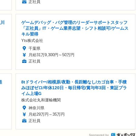
正社員
立川
ゲームデバッグ・バグ管理のリーダーサポートスタッフ
「正社員」IT・ゲーム業界志望・シフト相談可/ゲームス
キル習得
Yts株式会社
千葉県
月給31万9,300円～50万円
正社員
経
8tドライバー/相模原/夜勤・長距離なし/カゴ台車・手積
みほぼゼロ/年休120日・毎日帰宅/賞与年3回・東証プラ
イム上場G
株式会社丸和運輸機関
神奈川県
月給29万円～35万円
正社員
Sponsored by