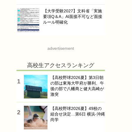
【大学受験2027】文科省「実施
要項Q＆A」AI面接不可など面接
ルール明確化
advertisement
高校生アクセスランキング
【高校野球2026夏】第3日朝
の部は東海大甲府が勝利、午
後の部で八幡商と健大高崎が
激突
【高校野球2026夏】49校の
組合せ決定…第6日 横浜-沖縄
尚学