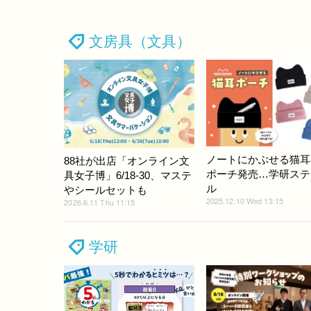
文房具（文具）
ノートにかぶせる猫耳
88社が出店「オンライン文
ポーチ発売…学研ステ
具女子博」6/18-30、マステ
ル
やシールセットも
2025.12.10 Wed 13:15
2026.6.11 Thu 11:15
学研