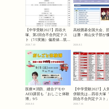
【中学受験2027】四谷大
高校囲碁全国大会、
塚、第2回合不合判定テス
は灘・南山女子部が
ト（7/5実施）偏差値…筑駒
74・桜蔭70＜PR＞
2026.7.10
2026.8.5
医療✕消防、縫合デモや
【中学受験2027】人
AED講習も「おしごと体験
併願先は…四谷大塚「
博」9/5
回合不合判定テスト
2026.8.6
2026.7.16