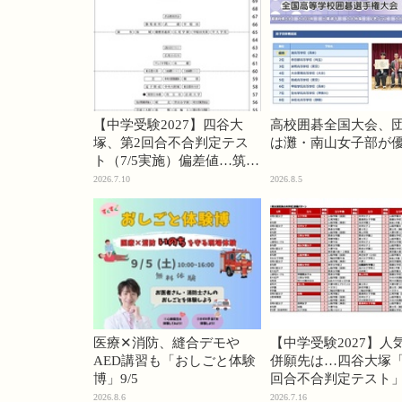
【中学受験2027】四谷大
高校囲碁全国大会、
塚、第2回合不合判定テス
は灘・南山女子部が
ト（7/5実施）偏差値…筑駒
74・桜蔭70＜PR＞
2026.7.10
2026.8.5
医療✕消防、縫合デモや
【中学受験2027】人
AED講習も「おしごと体験
併願先は…四谷大塚「
博」9/5
回合不合判定テスト
2026.8.6
2026.7.16