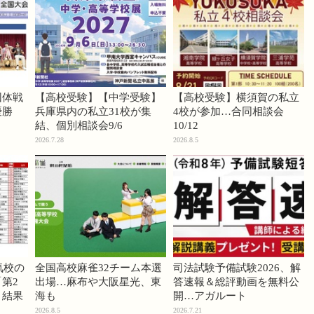
団体戦
【高校受験】【中学受験】
【高校受験】横須賀の私立
優勝
兵庫県内の私立31校が集
4校が参加…合同相談会
結、個別相談会9/6
10/12
2026.7.28
2026.8.5
気校の
全国高校麻雀32チーム本選
司法試験予備試験2026、解
第2
出場…麻布や大阪星光、東
答速報＆総評動画を無料公
」結果
海も
開…アガルート
2026.8.5
2026.7.21