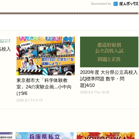
Sponsored by
高校入
2020年度 大分県公立高校入
試[標準問題 数学・問
東京都市大「科学体験教
題]4/10
室」24の実験企画...小中向
2026.8.6 Thu 16:32
け9/6
2026.8.7 Fri 0:15