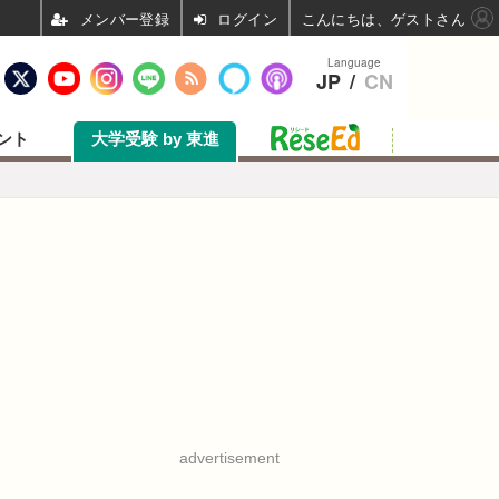
ログイン
こんにちは、ゲストさん
Language
JP
/
CN
ント
大学受験 by 東進
advertisement