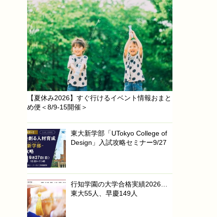
【夏休み2026】すぐ行けるイベント情報おまと
め便＜8/9-15開催＞
東大新学部「UTokyo College of
Design」入試攻略セミナー9/27
行知学園の大学合格実績2026…
東大55人、早慶149人