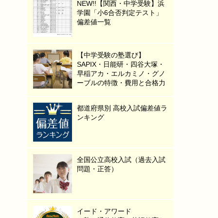
NEW!!【関西・中学受験】浜
学園「小6合否判定テスト」
偏差値一覧
【中学受験の塾選び】
SAPIX・日能研・四谷大塚・
早稲アカ・エルカミノ・グノ
ーブルの特徴・費用と合格力
都道府県別 高校入試偏差値ラ
ンキング
全国公立高校入試（過去入試
問題・正答）
イード・アワード