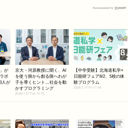
Recommended by
」が
京大・河原教授に聞く、AI
【中学受験】北海道私学×
ラボ
を使う側から創る側へわが
日能研フェア8/2、5校の体
3人が
子を導くヒント…社会を動
験プログラム
2026.7.17 Fri 17:45
かすプログラミング
2026.7.21 Tue 10:15