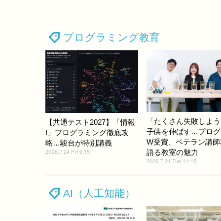
プログラミング教育
「たくさん失敗しよう
【共通テスト2027】「情報
子供を伸ばす…プログ
I」プログラミング徹底攻
W受賞、ベテラン講師
略…駿台が特別講義
2026.7.24 Fri 9:15
語る教室の魅力
2026.7.21 Tue 11:15
AI（人工知能）