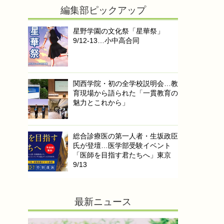
編集部ピックアップ
星野学園の文化祭「星華祭」
9/12-13…小中高合同
関西学院・初の全学校説明会…教
育現場から語られた「一貫教育の
魅力とこれから」
総合診療医の第一人者・生坂政臣
氏が登壇…医学部受験イベント
「医師を目指す君たちへ」東京
9/13
最新ニュース