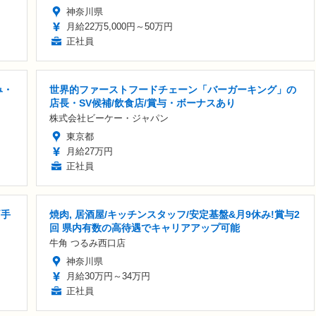
神奈川県
月給22万5,000円～50万円
正社員
み・
世界的ファーストフードチェーン「バーガーキング」の
店長・SV候補/飲食店/賞与・ボーナスあり
株式会社ビーケー・ジャパン
東京都
月給27万円
正社員
両手
焼肉, 居酒屋/キッチンスタッフ/安定基盤&月9休み!賞与2
回 県内有数の高待遇でキャリアアップ可能
牛角 つるみ西口店
神奈川県
月給30万円～34万円
正社員