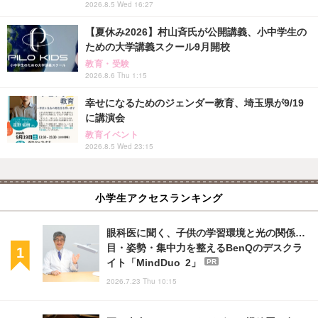
2026.8.5 Wed 16:27
【夏休み2026】村山斉氏が公開講義、小中学生の
ための大学講義スクール9月開校
教育・受験
2026.8.6 Thu 1:15
幸せになるためのジェンダー教育、埼玉県が9/19
に講演会
教育イベント
2026.8.5 Wed 23:15
小学生アクセスランキング
眼科医に聞く、子供の学習環境と光の関係…
目・姿勢・集中力を整えるBenQのデスクラ
イト「MindDuo 2」
PR
2026.7.23 Thu 10:15