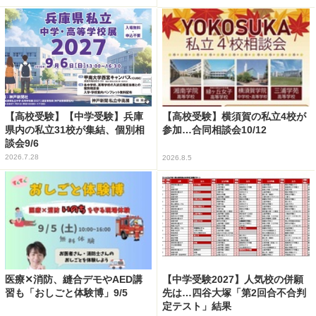
【高校受験】【中学受験】兵庫
【高校受験】横須賀の私立4校が
県内の私立31校が集結、個別相
参加…合同相談会10/12
談会9/6
2026.7.28
2026.8.5
医療✕消防、縫合デモやAED講
【中学受験2027】人気校の併願
習も「おしごと体験博」9/5
先は…四谷大塚「第2回合不合判
定テスト」結果