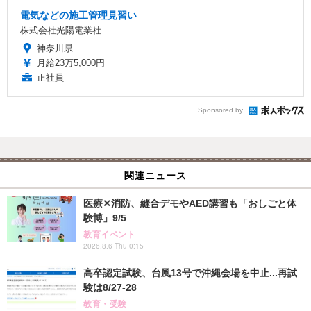
電気などの施工管理見習い
株式会社光陽電業社
神奈川県
月給23万5,000円
正社員
Sponsored by
関連ニュース
医療✕消防、縫合デモやAED講習も「おしごと体
験博」9/5
教育イベント
2026.8.6 Thu 0:15
高卒認定試験、台風13号で沖縄会場を中止...再試
験は8/27-28
教育・受験