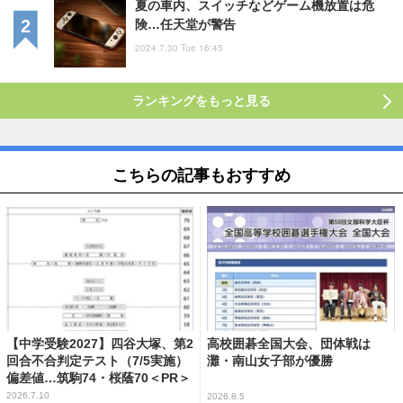
夏の車内、スイッチなどゲーム機放置は危
険…任天堂が警告
2024.7.30 Tue 16:45
ランキングをもっと見る
こちらの記事もおすすめ
【中学受験2027】四谷大塚、第2
高校囲碁全国大会、団体戦は
回合不合判定テスト（7/5実施）
灘・南山女子部が優勝
偏差値…筑駒74・桜蔭70＜PR＞
2026.7.10
2026.8.5