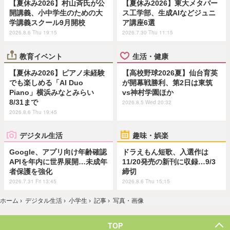
【夏休み2026】村山斉氏が公
【夏休み2026】東大メタバー
開講義、小中学生のための大
ス工学部、生成AIなどジュニ
学講義スクール9月開校
ア講座6選
2026.8.6 Thu 19:15
2026.7.30 Thu 11:15
教育イベント
生活・健康
【夏休み2026】ピアノ未経験
【高校野球2026夏】仙台育英
でも楽しめる「AI Duo
が開幕戦勝利、第2日は東筑
Piano」横浜みなとみらい
vs神村学園ほか
8/31まで
2026.8.5 Wed 20:32
2026.8.6 Thu 19:45
デジタル生活
趣味・娯楽
Google、アプリ向け年齢確認
ドラえもん短歌、入選作は
APIを年内に世界展開…未成年
11/20発売の新刊に収録…9/3
者保護を強化
締切
2026.7.31 Fri 13:45
2026.8.6 Thu 15:15
ホーム
›
デジタル生活
›
小学生
›
記事
›
写真・画像
TOP