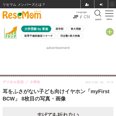
リセマム メンバーズ
Language
JP
/
CN
menu
search
大学受験 by 東進
医学部
東大受験
医専予備校徹底リサーチ
河合塾×東大特集
親子で考える大学選び
高校受験
中学受験
小学校受験
advertisement
共通テスト
夏休み
8月開催学校説明会・相談会
8月開催イベント・WS
全国公立高校 過去問
人気記事
自由研究教材（小学生向け）
自由研究教材（中学生向け）
ランキング
デジタル生活
小学生
2021.3.26（金） 14:15
耳をふさがない子ども向けイヤホン「myFirst
BCW」 8枚目の写真・画像