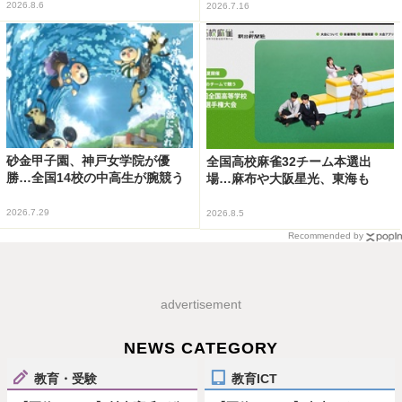
2026.8.6
2026.7.16
砂金甲子園、神戸女学院が優
全国高校麻雀32チーム本選出
勝…全国14校の中高生が腕競う
場…麻布や大阪星光、東海も
2026.7.29
2026.8.5
Recommended by
advertisement
NEWS CATEGORY
教育・受験
教育ICT