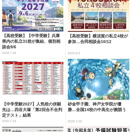
【高校受験】【中学受験】兵庫
【高校受験】横須賀の私立4校が
県内の私立31校が集結、個別相
参加…合同相談会10/12
談会9/6
2026.7.28
2026.8.5
【中学受験2027】人気校の併願
砂金甲子園、神戸女学院が優
先は…四谷大塚「第2回合不合判
勝…全国14校の中高生が腕競う
定テスト」結果
2026.7.16
2026.7.29