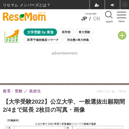
リセマム メンバーズ
Language
JP
/
CN
menu
search
大学受験 by 東進
医学部
東大受験
医専予備校徹底リサーチ
河合塾×東大特集
親子で考える大学選び
高校受験
中学受験
小学校受験
advertisement
共通テスト
夏休み
8月開催学校説明会・相談会
8月開催イベント・WS
全国公立高校 過去問
人気記事
自由研究教材（小学生向け）
自由研究教材（中学生向け）
ランキング
教育・受験
高校生
2021.7.2（金） 18:45
【大学受験2022】公立大学、一般選抜出願期間
2/4まで延長 2枚目の写真・画像