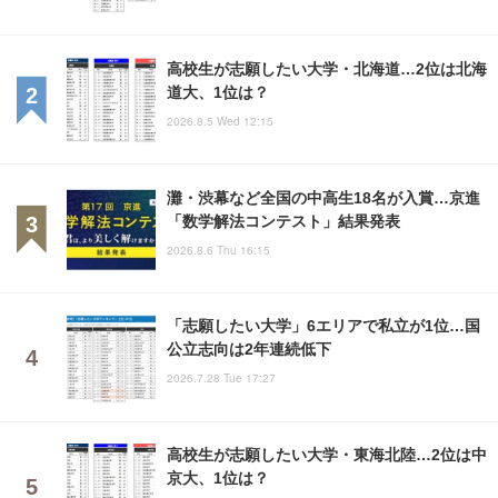
高校生が志願したい大学・北海道…2位は北海
道大、1位は？
2026.8.5 Wed 12:15
灘・渋幕など全国の中高生18名が入賞…京進
「数学解法コンテスト」結果発表
2026.8.6 Thu 16:15
「志願したい大学」6エリアで私立が1位…国
公立志向は2年連続低下
2026.7.28 Tue 17:27
高校生が志願したい大学・東海北陸…2位は中
京大、1位は？