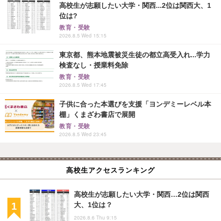
高校生が志願したい大学・関西...2位は関西大、1
位は?
教育・受験
2026.8.5 Wed 15:15
東京都、熊本地震被災生徒の都立高受入れ...学力
検査なし・授業料免除
教育・受験
2026.8.5 Wed 17:45
子供に合った本選びを支援「ヨンデミーレベル本
棚」くまざわ書店で展開
教育・受験
2026.8.5 Wed 23:45
高校生アクセスランキング
高校生が志願したい大学・関西…2位は関西
大、1位は？
2026.8.6 Thu 9:15