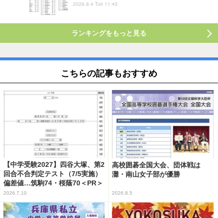
2026.8.4 Tue 11:45
ランキングをもっと見る
こちらの記事もおすすめ
【中学受験2027】四谷大塚、第2
高校囲碁全国大会、団体戦は
回合不合判定テスト（7/5実施）
灘・南山女子部が優勝
偏差値…筑駒74・桜蔭70＜PR＞
2026.7.10
2026.8.5