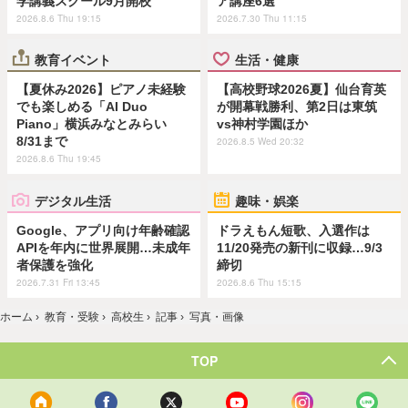
学講義スクール9月開校
ア講座6選
2026.8.6 Thu 19:15
2026.7.30 Thu 11:15
教育イベント
生活・健康
【夏休み2026】ピアノ未経験
【高校野球2026夏】仙台育英
でも楽しめる「AI Duo
が開幕戦勝利、第2日は東筑
Piano」横浜みなとみらい
vs神村学園ほか
8/31まで
2026.8.5 Wed 20:32
2026.8.6 Thu 19:45
デジタル生活
趣味・娯楽
Google、アプリ向け年齢確認
ドラえもん短歌、入選作は
APIを年内に世界展開…未成年
11/20発売の新刊に収録…9/3
者保護を強化
締切
2026.7.31 Fri 13:45
2026.8.6 Thu 15:15
ホーム
›
教育・受験
›
高校生
›
記事
›
写真・画像
TOP