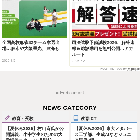
全国高校麻雀32チーム本選出
司法試験予備試験2026、解答速
場…麻布や大阪星光、東海も
報＆総評動画を無料公開…アガ
ルート
2026.8.5
2026.7.21
Recommended by
advertisement
NEWS CATEGORY
教育・受験
教育ICT
【夏休み2026】村山斉氏が公
【夏休み2026】東大メタバー
開講義、小中学生のための大
ス工学部、生成AIなどジュニ