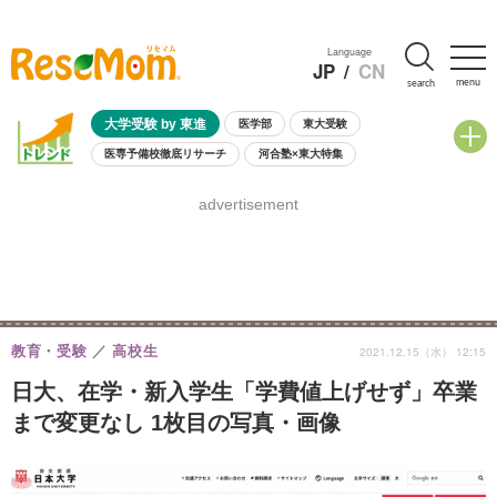
Language
JP
/
CN
menu
search
大学受験 by 東進
医学部
東大受験
医専予備校徹底リサーチ
河合塾×東大特集
親子で考える大学選び
高校受験
中学受験
小学校受験
advertisement
共通テスト
夏休み
8月開催学校説明会・相談会
8月開催イベント・WS
全国公立高校 過去問
人気記事
自由研究教材（小学生向け）
自由研究教材（中学生向け）
ランキング
教育・受験
高校生
2021.12.15（水） 12:15
日大、在学・新入学生「学費値上げせず」卒業
まで変更なし 1枚目の写真・画像