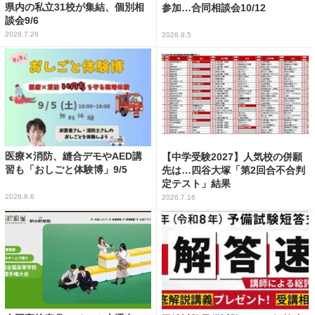
県内の私立31校が集結、個別相
参加…合同相談会10/12
談会9/6
2026.7.28
2026.8.5
医療✕消防、縫合デモやAED講
【中学受験2027】人気校の併願
習も「おしごと体験博」9/5
先は…四谷大塚「第2回合不合判
定テスト」結果
2026.8.6
2026.7.16