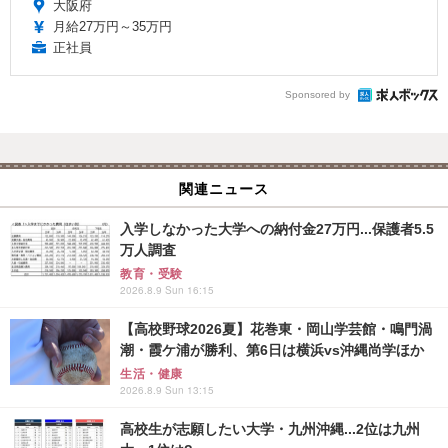
大阪府
月給27万円～35万円
正社員
Sponsored by
関連ニュース
入学しなかった大学への納付金27万円...保護者5.5
万人調査
教育・受験
2026.8.9 Sun 16:15
【高校野球2026夏】花巻東・岡山学芸館・鳴門渦
潮・霞ケ浦が勝利、第6日は横浜vs沖縄尚学ほか
生活・健康
2026.8.9 Sun 13:15
高校生が志願したい大学・九州沖縄...2位は九州