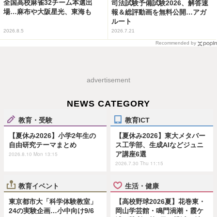
全国高校麻雀32チーム本選出
司法試験予備試験2026、解答速
場…麻布や大阪星光、東海も
報＆総評動画を無料公開…アガ
ルート
2026.8.5
2026.7.21
Recommended by
advertisement
NEWS CATEGORY
教育・受験
教育ICT
【夏休み2026】小学2年生の
【夏休み2026】東大メタバー
自由研究テーマまとめ
ス工学部、生成AIなどジュニ
ア講座6選
2026.8.10 Mon 13:15
2026.7.30 Thu 11:15
教育イベント
生活・健康
東京都市大「科学体験教室」
【高校野球2026夏】花巻東・
24の実験企画…小中向け9/6
岡山学芸館・鳴門渦潮・霞ケ