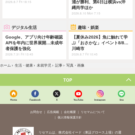
浦が勝利、第6日は横浜vs沖
2026.8.7 Fri 18:15
縄尚学ほか
2026.8.10 Mon 7:15
デジタル生活
趣味・娯楽
Google、アプリ向け年齢確認
【夏休み2026】魚に触れて学
APIを年内に世界展開…未成年
ぶ「おさかな」イベント8/8…
者保護を強化
川崎市
2026.7.31 Fri 13:45
2026.8.7 Fri 10:45
ホーム
›
生活・健康
›
未就学児
›
記事
›
写真・画像
TOP
Home
Facebook
X
YouTube
Instagram
line
お問合せ
広告掲載
会社概要
リセマムについて
個人情報保護方針
リセマムは、株式会社イード（東証グロース上場）の運