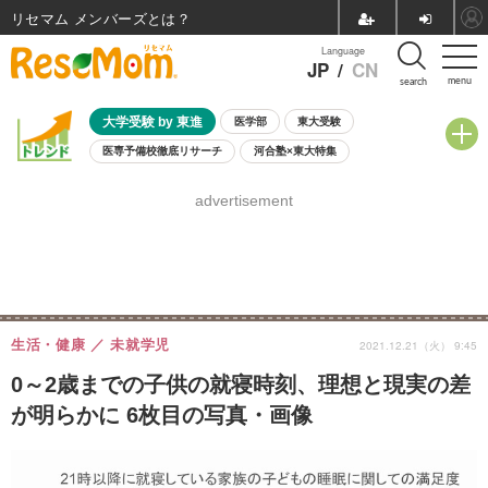
リセマム メンバーズ
Language
JP
/
CN
menu
search
大学受験 by 東進
医学部
東大受験
医専予備校徹底リサーチ
河合塾×東大特集
親子で考える大学選び
高校受験
中学受験
小学校受験
advertisement
共通テスト
夏休み
8月開催学校説明会・相談会
8月開催イベント・WS
全国公立高校 過去問
人気記事
自由研究教材（小学生向け）
自由研究教材（中学生向け）
ランキング
生活・健康
未就学児
2021.12.21（火） 9:45
0～2歳までの子供の就寝時刻、理想と現実の差
が明らかに 6枚目の写真・画像