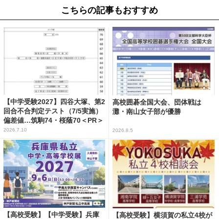
こちらの記事もおすすめ
【中学受験2027】四谷大塚、第2
高校囲碁全国大会、団体戦は
回合不合判定テスト（7/5実施）
灘・南山女子部が優勝
偏差値…筑駒74・桜蔭70＜PR＞
2026.7.10
2026.8.5
【高校受験】【中学受験】兵庫
【高校受験】横須賀の私立4校が