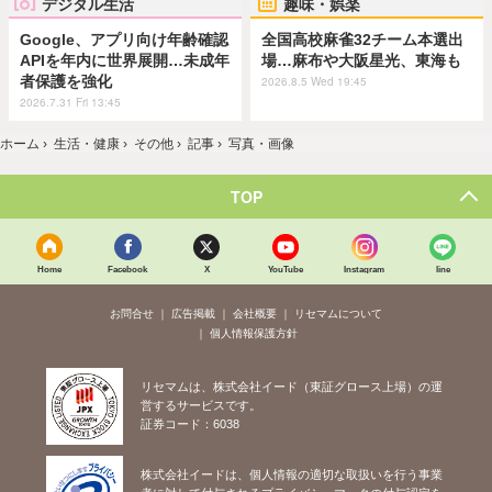
デジタル生活
趣味・娯楽
Google、アプリ向け年齢確認
全国高校麻雀32チーム本選出
APIを年内に世界展開…未成年
場…麻布や大阪星光、東海も
者保護を強化
2026.8.5 Wed 19:45
2026.7.31 Fri 13:45
ホーム
›
生活・健康
›
その他
›
記事
›
写真・画像
TOP
Home
Facebook
X
YouTube
Instagram
line
お問合せ
広告掲載
会社概要
リセマムについて
個人情報保護方針
リセマムは、株式会社イード（東証グロース上場）の運
営するサービスです。
証券コード：6038
株式会社イードは、個人情報の適切な取扱いを行う事業