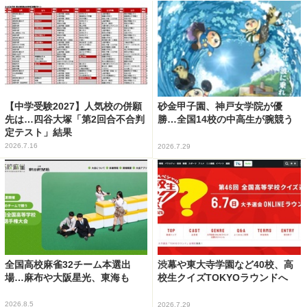
【中学受験2027】人気校の併願
砂金甲子園、神戸女学院が優
先は…四谷大塚「第2回合不合判
勝…全国14校の中高生が腕競う
定テスト」結果
2026.7.16
2026.7.29
全国高校麻雀32チーム本選出
渋幕や東大寺学園など40校、高
場…麻布や大阪星光、東海も
校生クイズTOKYOラウンドへ
2026.8.5
2026.7.29