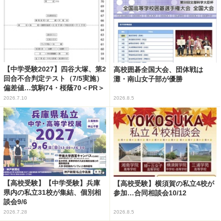
【中学受験2027】四谷大塚、第2
高校囲碁全国大会、団体戦は
回合不合判定テスト（7/5実施）
灘・南山女子部が優勝
偏差値…筑駒74・桜蔭70＜PR＞
2026.7.10
2026.8.5
【高校受験】【中学受験】兵庫
【高校受験】横須賀の私立4校が
県内の私立31校が集結、個別相
参加…合同相談会10/12
談会9/6
2026.7.28
2026.8.5