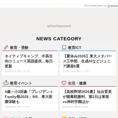
Recommended by
advertisement
NEWS CATEGORY
教育・受験
教育ICT
ネイティブキャンプ、中高生
【夏休み2026】東大メタバー
向けニュース英語提供…毎日
ス工学部、生成AIなどジュニ
更新
ア講座6選
2026.8.6 Thu 12:15
2026.7.30 Thu 11:15
教育イベント
生活・健康
4歳～小3対象「プレジデント
【高校野球2026夏】仙台育英
Family祭2026」9/6、東大医
が開幕戦勝利、第2日は東筑
療体験も
vs神村学園ほか
2026.8.6 Thu 11:15
2026.8.5 Wed 20:32