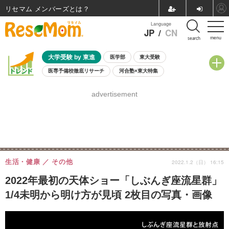
リセマム メンバーズ
Language
JP
/
CN
menu
search
大学受験 by 東進
医学部
東大受験
医専予備校徹底リサーチ
河合塾×東大特集
親子で考える大学選び
高校受験
中学受験
小学校受験
advertisement
共通テスト
夏休み
8月開催学校説明会・相談会
8月開催イベント・WS
全国公立高校 過去問
人気記事
自由研究教材（小学生向け）
自由研究教材（中学生向け）
ランキング
生活・健康
その他
2022.1.2（日） 16:15
2022年最初の天体ショー「しぶんぎ座流星群」
1/4未明から明け方が見頃 2枚目の写真・画像