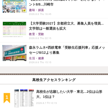
ント8/8...川崎市
趣味・娯楽
2026.8.6 Thu 16:45
【大学受験2027】京都府立大、募集人員を増員...
文学部は一般選抜も拡大
教育・受験
2026.8.6 Thu 22:15
森永ラムネ×西鉄電車「受験生応援列車」応援メッ
セージ8/12より募集
生活・健康
2026.8.6 Thu 15:15
高校生アクセスランキング
高校生が志願したい大学・東北…2位は山形
大、1位は？
2026.8.7 Fri 10:15