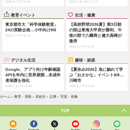
2026.8.7 Fri 19:45
2026.7.30 Thu 11:15
教育イベント
生活・健康
東京都市大「科学体験教室」
【高校野球2026夏】第3日朝
24の実験企画…小中向け9/6
の部は東海大甲府が勝利、午
後の部で八幡商と健大高崎が
2026.8.7 Fri 18:15
激突
2026.8.7 Fri 12:45
デジタル生活
趣味・娯楽
Google、アプリ向け年齢確認
【夏休み2026】魚に触れて学
APIを年内に世界展開…未成年
ぶ「おさかな」イベント8/8…
者保護を強化
川崎市
2026.7.31 Fri 13:45
2026.8.7 Fri 10:45
ホーム
›
教育・受験
›
高校生
›
記事
›
写真・画像
TOP
Home
Facebook
X
YouTube
Instagram
line