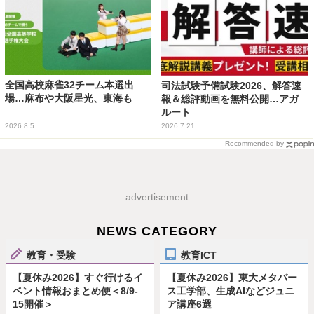
全国高校麻雀32チーム本選出
司法試験予備試験2026、解答速
場…麻布や大阪星光、東海も
報＆総評動画を無料公開…アガ
ルート
2026.8.5
2026.7.21
Recommended by
advertisement
NEWS CATEGORY
教育・受験
教育ICT
【夏休み2026】すぐ行けるイ
【夏休み2026】東大メタバー
ベント情報おまとめ便＜8/9-
ス工学部、生成AIなどジュニ
15開催＞
ア講座6選