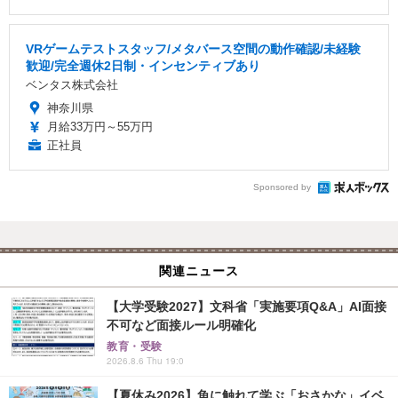
VRゲームテストスタッフ/メタバース空間の動作確認/未経験
歓迎/完全週休2日制・インセンティブあり
ベンタス株式会社
神奈川県
月給33万円～55万円
正社員
Sponsored by
関連ニュース
【大学受験2027】文科省「実施要項Q&A」AI面接
不可など面接ルール明確化
教育・受験
2026.8.6 Thu 19:0
【夏休み2026】魚に触れて学ぶ「おさかな」イベ