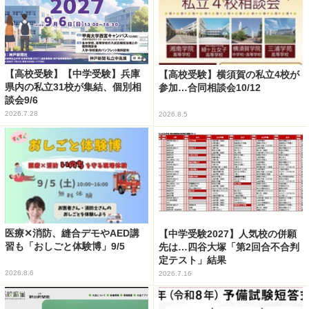
【高校受験】【中学受験】兵庫
【高校受験】横須賀の私立4校が
県内の私立31校が集結、個別相
参加…合同相談会10/12
談会9/6
2026.7.28
2026.8.5
医療✕消防、縫合デモやAED講
【中学受験2027】人気校の併願
習も「おしごと体験博」9/5
先は…四谷大塚「第2回合不合判
定テスト」結果
2026.8.6
2026.7.16