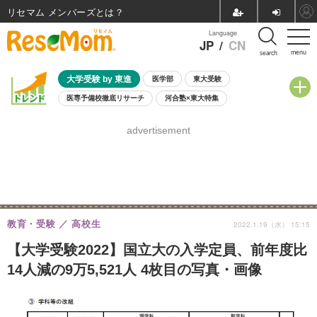
リセマム メンバーズ
Language
JP
/
CN
menu
search
大学受験 by 東進
医学部
東大受験
医専予備校徹底リサーチ
河合塾×東大特集
親子で考える大学選び
高校受験
中学受験
小学校受験
advertisement
共通テスト
夏休み
8月開催学校説明会・相談会
8月開催イベント・WS
全国公立高校 過去問
人気記事
自由研究教材（小学生向け）
自由研究教材（中学生向け）
ランキング
教育・受験
高校生
2022.1.19（水） 15:15
【大学受験2022】国立大の入学定員、前年度比
14人減の9万5,521人 4枚目の写真・画像