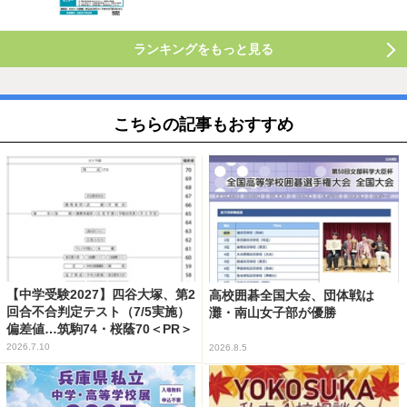
ランキングをもっと見る
こちらの記事もおすすめ
【中学受験2027】四谷大塚、第2
高校囲碁全国大会、団体戦は
回合不合判定テスト（7/5実施）
灘・南山女子部が優勝
偏差値…筑駒74・桜蔭70＜PR＞
2026.7.10
2026.8.5