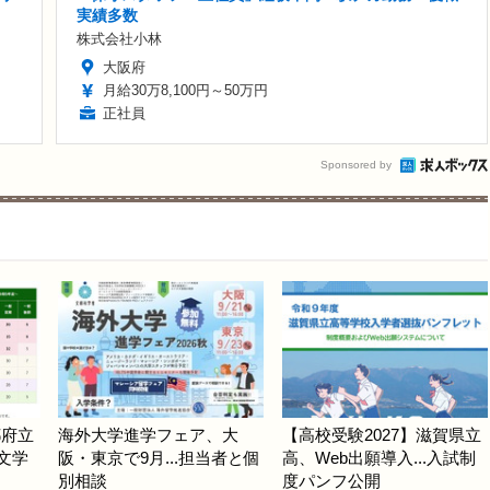
実績多数
株式会社小林
大阪府
月給30万8,100円～50万円
正社員
Sponsored by
都府立
海外大学進学フェア、大
【高校受験2027】滋賀県立
.文学
阪・東京で9月...担当者と個
高、Web出願導入...入試制
別相談
度パンフ公開