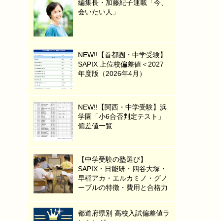
編集長・加藤紀子連載「今、
会いたい人」
NEW!!【首都圏・中学受験】
SAPIX 上位校偏差値＜2027
年度版（2026年4月）
NEW!!【関西・中学受験】浜
学園「小6合否判定テスト」
偏差値一覧
【中学受験の塾選び】
SAPIX・日能研・四谷大塚・
早稲アカ・エルカミノ・グノ
ーブルの特徴・費用と合格力
都道府県別 高校入試偏差値ラ