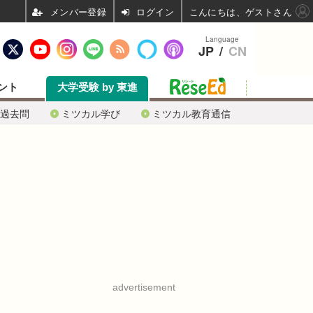
ログイン
こんにちは、ゲストさん
Language
JP
/
CN
ント
大学受験 by 東進
過去問
ミツカル学び
ミツカル教育通信
advertisement