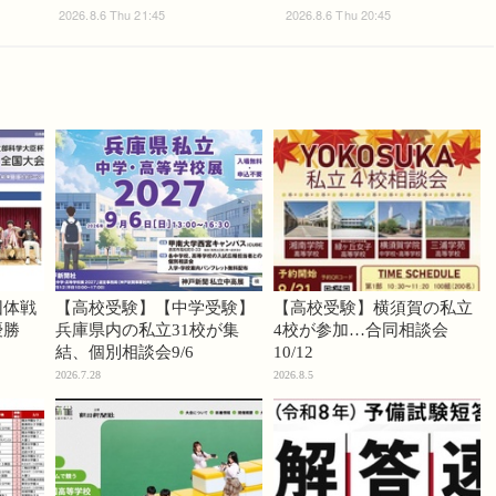
2026.8.6 Thu 21:45
2026.8.6 Thu 20:45
団体戦
【高校受験】【中学受験】
【高校受験】横須賀の私立
優勝
兵庫県内の私立31校が集
4校が参加…合同相談会
結、個別相談会9/6
10/12
2026.7.28
2026.8.5