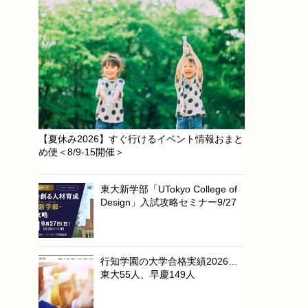
【夏休み2026】すぐ行けるイベント情報おまと
め便＜8/9-15開催＞
東大新学部「UTokyo College of
Design」入試攻略セミナー9/27
行知学園の大学合格実績2026…
東大55人、早慶149人