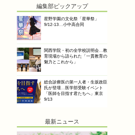
編集部ピックアップ
星野学園の文化祭「星華祭」
9/12-13…小中高合同
関西学院・初の全学校説明会…教
育現場から語られた「一貫教育の
魅力とこれから」
総合診療医の第一人者・生坂政臣
氏が登壇…医学部受験イベント
「医師を目指す君たちへ」東京
9/13
最新ニュース