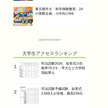
東京都市大「科学体験教室」24
の実験企画…小中向け9/6
advertisement
大学生アクセスランキング
司法試験2026、短答式の合
格率79.3％…早大など大学院
別結果も
司法試験予備試験、短答式
2,668人が合格…最高239点