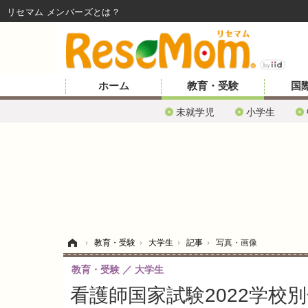
リセマム メンバーズ
ホーム
教育・受験
国
未就学児
小学生
ホーム
›
教育・受験
›
大学生
›
記事
›
写真・画像
教育・受験
大学生
看護師国家試験2022学校別