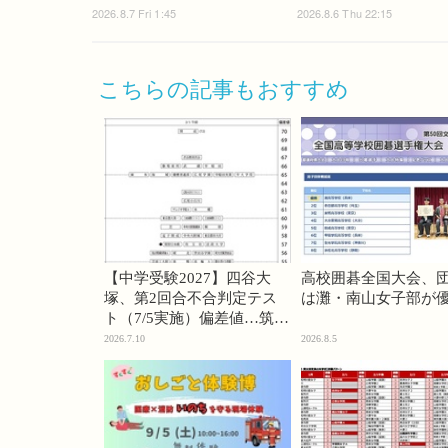
2026.8.7 Fri 1:45
2026.8.6 Thu 22:15
こちらの記事もおすすめ
【中学受験2027】四谷大
高校囲碁全国大会、
塚、第2回合不合判定テス
は灘・南山女子部が
ト（7/5実施）偏差値…筑駒
74・桜蔭70＜PR＞
2026.7.10
2026.8.5