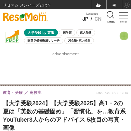
リセマム メンバーズ
Language
JP
/
CN
menu
search
大学受験 by 東進
医学部
東大受験
医専予備校徹底リサーチ
河合塾×東大特集
親子で考える大学選び
高校受験
中学受験
小学校受験
advertisement
共通テスト
夏休み
8月開催学校説明会・相談会
8月開催イベント・WS
全国公立高校 過去問
人気記事
自由研究教材（小学生向け）
自由研究教材（中学生向け）
ランキング
教育・受験
高校生
2022.7.28（木） 13:15
【大学受験2024】【大学受験2025】高1・2の
夏は「英数の基礎固め」「習慣化」を…教育系
YouTuber3人からのアドバイス 5枚目の写真・
画像