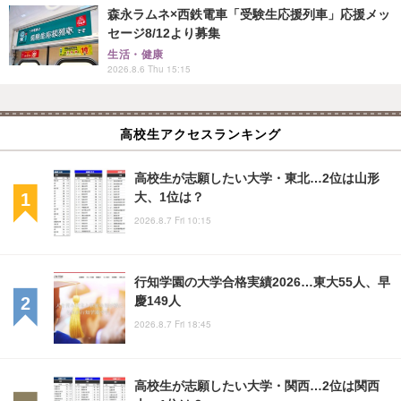
森永ラムネ×西鉄電車「受験生応援列車」応援メッ
セージ8/12より募集
生活・健康
2026.8.6 Thu 15:15
高校生アクセスランキング
高校生が志願したい大学・東北…2位は山形
大、1位は？
2026.8.7 Fri 10:15
行知学園の大学合格実績2026…東大55人、早
慶149人
2026.8.7 Fri 18:45
高校生が志願したい大学・関西…2位は関西