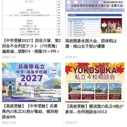
【中学受験2027】四谷大塚、第2
高校囲碁全国大会、団体戦は
回合不合判定テスト（7/5実施）
灘・南山女子部が優勝
偏差値…筑駒74・桜蔭70＜PR＞
2026.7.10
2026.8.5
【高校受験】【中学受験】兵庫
【高校受験】横須賀の私立4校が
県内の私立31校が集結、個別相
参加…合同相談会10/12
談会9/6
2026.7.28
2026.8.5