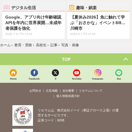
デジタル生活
趣味・娯楽
Google、アプリ向け年齢確認
【夏休み2026】魚に触れて学
APIを年内に世界展開…未成年
ぶ「おさかな」イベント8/8…
者保護を強化
川崎市
2026.7.31 Fri 13:45
2026.8.7 Fri 10:45
ホーム
›
教育・受験
›
高校生
›
記事
›
写真・画像
TOP
Home
Facebook
X
YouTube
Instagram
line
お問合せ
広告掲載
会社概要
リセマムについて
個人情報保護方針
リセマムは、株式会社イード（東証グロース上場）の運
営するサービスです。
証券コード：6038