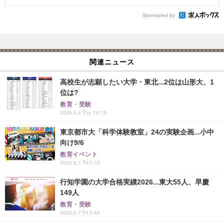
Sponsored by
関連ニュース
高校生が志願したい大学・東北...2位は山形大、1
位は?
教育・受験
2026.8.6 Thu 16:15
東京都市大「科学体験教室」24の実験企画...小中
向け9/6
教育イベント
2026.8.7 Fri 0:15
行知学園の大学合格実績2026...東大55人、早慶
149人
教育・受験
2026.8.7 Fri 0:45