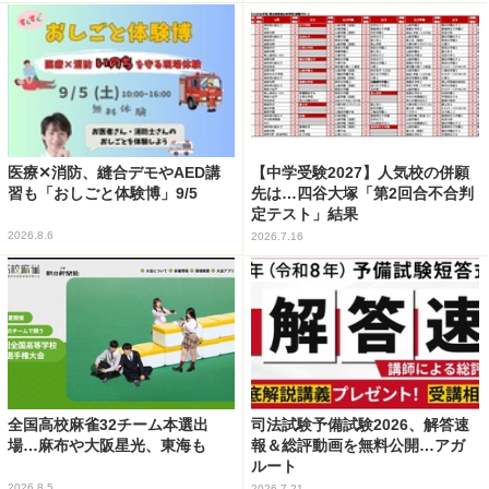
医療✕消防、縫合デモやAED講
【中学受験2027】人気校の併願
習も「おしごと体験博」9/5
先は…四谷大塚「第2回合不合判
定テスト」結果
2026.8.6
2026.7.16
全国高校麻雀32チーム本選出
司法試験予備試験2026、解答速
場…麻布や大阪星光、東海も
報＆総評動画を無料公開…アガ
ルート
2026.8.5
2026.7.21