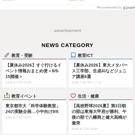
Recommended by
advertisement
NEWS CATEGORY
教育・受験
教育ICT
【夏休み2026】すぐ行けるイ
【夏休み2026】東大メタバー
ベント情報おまとめ便＜8/9-
ス工学部、生成AIなどジュニ
15開催＞
ア講座6選
2026.8.7 Fri 19:45
2026.7.30 Thu 11:15
教育イベント
生活・健康
東京都市大「科学体験教室」
【高校野球2026夏】第3日朝
24の実験企画…小中向け9/6
の部は東海大甲府が勝利、午
後の部で八幡商と健大高崎が
2026.8.7 Fri 18:15
激突
2026.8.7 Fri 12:45