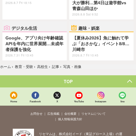
大が勝利…第4日は遊学館vs
2026.8.7 Fri 18:15
青森山田ほか
2026.8.8 Sat 9:52
デジタル生活
趣味・娯楽
Google、アプリ向け年齢確認
【夏休み2026】魚に触れて学
APIを年内に世界展開…未成年
ぶ「おさかな」イベント8/8…
者保護を強化
川崎市
2026.7.31 Fri 13:45
2026.8.7 Fri 10:45
ホーム
›
教育・受験
›
高校生
›
記事
›
写真・画像
TOP
Home
Facebook
X
YouTube
Instagram
line
お問合せ
広告掲載
会社概要
リセマムについて
個人情報保護方針
リセマムは、株式会社イード（東証グロース上場）の運