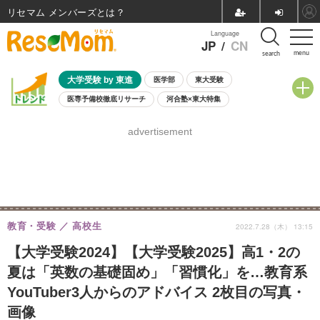
リセマム メンバーズ
Language
JP
/
CN
menu
search
大学受験 by 東進
医学部
東大受験
医専予備校徹底リサーチ
河合塾×東大特集
親子で考える大学選び
高校受験
中学受験
小学校受験
advertisement
共通テスト
夏休み
8月開催学校説明会・相談会
8月開催イベント・WS
全国公立高校 過去問
人気記事
自由研究教材（小学生向け）
自由研究教材（中学生向け）
ランキング
教育・受験
高校生
2022.7.28（木） 13:15
【大学受験2024】【大学受験2025】高1・2の
夏は「英数の基礎固め」「習慣化」を…教育系
YouTuber3人からのアドバイス 2枚目の写真・
画像