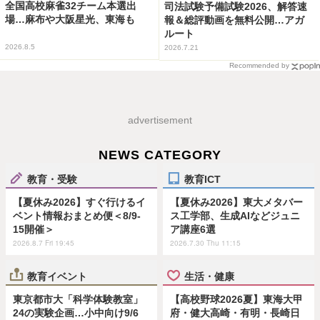
全国高校麻雀32チーム本選出
司法試験予備試験2026、解答速
場…麻布や大阪星光、東海も
報＆総評動画を無料公開…アガ
ルート
2026.8.5
2026.7.21
Recommended by
advertisement
NEWS CATEGORY
教育・受験
教育ICT
【夏休み2026】すぐ行けるイ
【夏休み2026】東大メタバー
ベント情報おまとめ便＜8/9-
ス工学部、生成AIなどジュニ
15開催＞
ア講座6選
2026.8.7 Fri 19:45
2026.7.30 Thu 11:15
教育イベント
生活・健康
東京都市大「科学体験教室」
【高校野球2026夏】東海大甲
24の実験企画…小中向け9/6
府・健大高崎・有明・長崎日