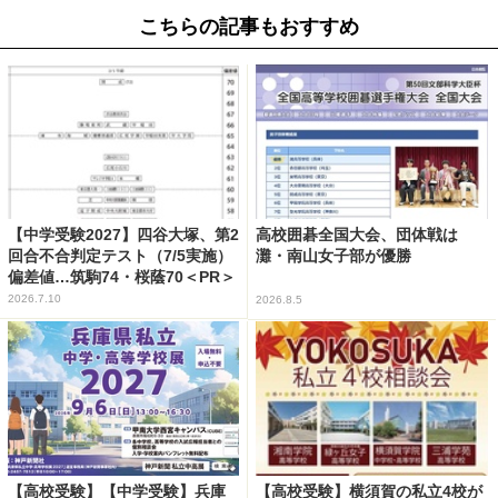
こちらの記事もおすすめ
【中学受験2027】四谷大塚、第2
高校囲碁全国大会、団体戦は
回合不合判定テスト（7/5実施）
灘・南山女子部が優勝
偏差値…筑駒74・桜蔭70＜PR＞
2026.7.10
2026.8.5
【高校受験】【中学受験】兵庫
【高校受験】横須賀の私立4校が