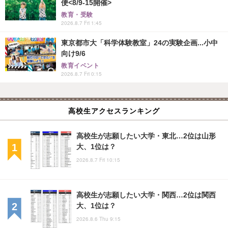
便<8/9-15開催>
教育・受験
2026.8.7 Fri 1:45
東京都市大「科学体験教室」24の実験企画...小中
向け9/6
教育イベント
2026.8.7 Fri 0:15
高校生アクセスランキング
高校生が志願したい大学・東北…2位は山形
大、1位は？
2026.8.7 Fri 10:15
高校生が志願したい大学・関西…2位は関西
大、1位は？
2026.8.6 Thu 9:15