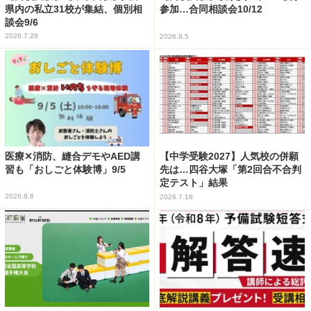
県内の私立31校が集結、個別相
参加…合同相談会10/12
談会9/6
2026.7.28
2026.8.5
医療✕消防、縫合デモやAED講
【中学受験2027】人気校の併願
習も「おしごと体験博」9/5
先は…四谷大塚「第2回合不合判
定テスト」結果
2026.8.6
2026.7.16