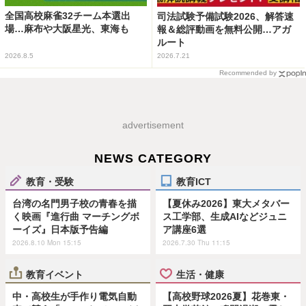
全国高校麻雀32チーム本選出
司法試験予備試験2026、解答速
場…麻布や大阪星光、東海も
報＆総評動画を無料公開…アガ
ルート
2026.8.5
2026.7.21
Recommended by
advertisement
NEWS CATEGORY
教育・受験
教育ICT
台湾の名門男子校の青春を描
【夏休み2026】東大メタバー
く映画『進行曲 マーチングボ
ス工学部、生成AIなどジュニ
ーイズ』日本版予告編
ア講座6選
2026.8.10 Mon 15:15
2026.7.30 Thu 11:15
教育イベント
生活・健康
中・高校生が手作り電気自動
【高校野球2026夏】花巻東・