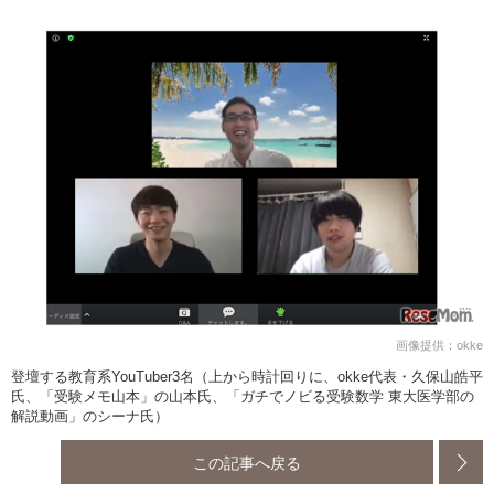
画像提供：okke
登壇する教育系YouTuber3名（上から時計回りに、okke代表・久保山皓平
氏、「受験メモ山本」の山本氏、「ガチでノビる受験数学 東大医学部の
解説動画」のシーナ氏）
この記事へ戻る