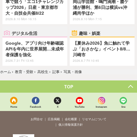
車で競う「エコ1チャレンジカ
岡山学芸館・鳴門渦潮・霞ケ
ップ2026」日産・東京都市
浦が勝利、第6日は横浜vs沖
大・自技会共催8/22
縄尚学ほか
2026.8.10 Mon 16:15
2026.8.10 Mon 7:15
デジタル生活
趣味・娯楽
Google、アプリ向け年齢確認
【夏休み2026】魚に触れて学
APIを年内に世界展開…未成年
ぶ「おさかな」イベント8/8…
者保護を強化
川崎市
2026.7.31 Fri 13:45
2026.8.7 Fri 10:45
ホーム
›
教育・受験
›
高校生
›
記事
›
写真・画像
TOP
Home
Facebook
X
YouTube
Instagram
line
お問合せ
広告掲載
会社概要
リセマムについて
個人情報保護方針