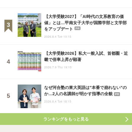
【大学受験2027】「AI時代の文系教育の価
値」とは…甲南女子大学が国際学部と文学部
をアップデート
PR
2026.8.4 Tue 10:15
【大学受験2026】私大一般入試、首都圏・近
畿で倍率上昇が顕著
2026.7.9 Thu 19:15
なぜ河合塾の東大英語は"本番で崩れない"の
か…2人の名講師が明かす指導の全貌
PR
2026.8.4 Tue 18:15
ランキングをもっと見る