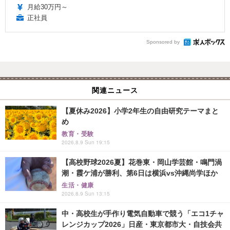
月給30万円～
正社員
Sponsored by
関連ニュース
【夏休み2026】小学2年生の自由研究テーマまと
め
教育・受験
2026.8.9 Sun 19:15
【高校野球2026夏】花巻東・岡山学芸館・鳴門渦
潮・霞ケ浦が勝利、第6日は横浜vs沖縄尚学ほか
生活・健康
2026.8.9 Sun 13:15
中・高校生が手作り電気自動車で競う「エコ1チャ
レンジカップ2026」日産・東京都市大・自技会共