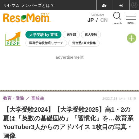
リセマム メンバーズ
Language
JP
/
CN
menu
search
大学受験 by 東進
医学部
東大受験
医専予備校徹底リサーチ
河合塾×東大特集
親子で考える大学選び
高校受験
中学受験
小学校受験
advertisement
共通テスト
夏休み
8月開催学校説明会・相談会
8月開催イベント・WS
全国公立高校 過去問
人気記事
自由研究教材（小学生向け）
自由研究教材（中学生向け）
ランキング
教育・受験
高校生
2022.7.28（木） 13:15
【大学受験2024】【大学受験2025】高1・2の
夏は「英数の基礎固め」「習慣化」を…教育系
YouTuber3人からのアドバイス 1枚目の写真・
画像