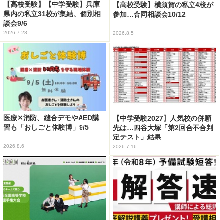
【高校受験】【中学受験】兵庫
【高校受験】横須賀の私立4校が
県内の私立31校が集結、個別相
参加…合同相談会10/12
談会9/6
2026.7.28
2026.8.5
医療✕消防、縫合デモやAED講
【中学受験2027】人気校の併願
習も「おしごと体験博」9/5
先は…四谷大塚「第2回合不合判
定テスト」結果
2026.8.6
2026.7.16