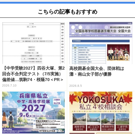
こちらの記事もおすすめ
【中学受験2027】四谷大塚、第2
高校囲碁全国大会、団体戦は
回合不合判定テスト（7/5実施）
灘・南山女子部が優勝
偏差値…筑駒74・桜蔭70＜PR＞
2026.7.10
2026.8.5