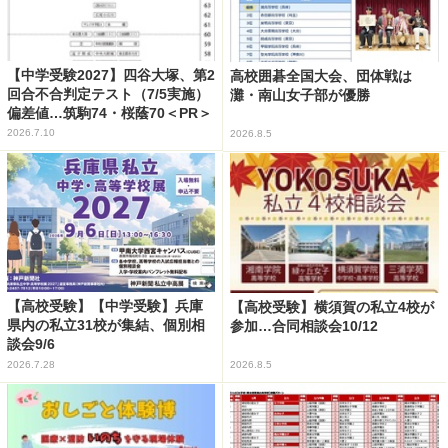
【中学受験2027】四谷大塚、第2
高校囲碁全国大会、団体戦は
回合不合判定テスト（7/5実施）
灘・南山女子部が優勝
偏差値…筑駒74・桜蔭70＜PR＞
2026.7.10
2026.8.5
【高校受験】【中学受験】兵庫
【高校受験】横須賀の私立4校が
県内の私立31校が集結、個別相
参加…合同相談会10/12
談会9/6
2026.7.28
2026.8.5