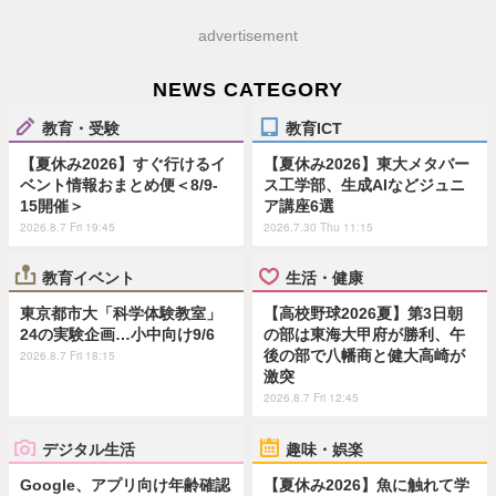
advertisement
NEWS CATEGORY
教育・受験
教育ICT
【夏休み2026】すぐ行けるイ
【夏休み2026】東大メタバー
ベント情報おまとめ便＜8/9-
ス工学部、生成AIなどジュニ
15開催＞
ア講座6選
2026.8.7 Fri 19:45
2026.7.30 Thu 11:15
教育イベント
生活・健康
東京都市大「科学体験教室」
【高校野球2026夏】第3日朝
24の実験企画…小中向け9/6
の部は東海大甲府が勝利、午
後の部で八幡商と健大高崎が
2026.8.7 Fri 18:15
激突
2026.8.7 Fri 12:45
デジタル生活
趣味・娯楽
Google、アプリ向け年齢確認
【夏休み2026】魚に触れて学