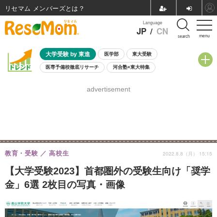
リセマム メンバーズ
Language
JP
/
CN
menu
search
大学受験 by 東進
医学部
東大受験
医専予備校徹底リサーチ
河合塾×東大特集
親子で考える大学選び
高校受験
中学受験
小学校受験
advertisement
共通テスト
夏休み
8月開催学校説明会・相談会
8月開催イベント・WS
全国公立高校 過去問
人気記事
自由研究教材（小学生向け）
自由研究教材（中学生向け）
ランキング
教育・受験
高校生
2022.8.8（月） 15:15
【大学受験2023】首都圏外の受験生向け「奨学
金」6選 2枚目の写真・画像