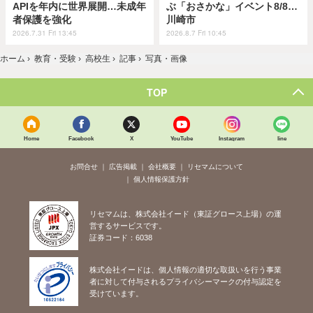
APIを年内に世界展開…未成年
ぶ「おさかな」イベント8/8…
者保護を強化
川崎市
2026.7.31 Fri 13:45
2026.8.7 Fri 10:45
ホーム
›
教育・受験
›
高校生
›
記事
›
写真・画像
TOP
Home
Facebook
X
YouTube
Instagram
line
お問合せ
広告掲載
会社概要
リセマムについて
個人情報保護方針
リセマムは、株式会社イード（東証グロース上場）の運
営するサービスです。
証券コード：6038
株式会社イードは、個人情報の適切な取扱いを行う事業
者に対して付与されるプライバシーマークの付与認定を
受けています。