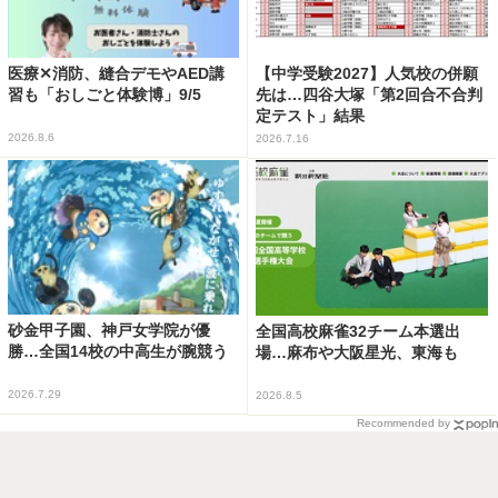
医療✕消防、縫合デモやAED講
【中学受験2027】人気校の併願
習も「おしごと体験博」9/5
先は…四谷大塚「第2回合不合判
定テスト」結果
2026.8.6
2026.7.16
砂金甲子園、神戸女学院が優
全国高校麻雀32チーム本選出
勝…全国14校の中高生が腕競う
場…麻布や大阪星光、東海も
2026.7.29
2026.8.5
Recommended by