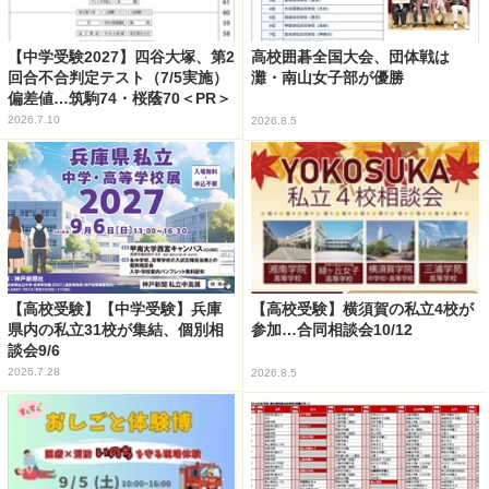
【中学受験2027】四谷大塚、第2
高校囲碁全国大会、団体戦は
回合不合判定テスト（7/5実施）
灘・南山女子部が優勝
偏差値…筑駒74・桜蔭70＜PR＞
2026.7.10
2026.8.5
【高校受験】【中学受験】兵庫
【高校受験】横須賀の私立4校が
県内の私立31校が集結、個別相
参加…合同相談会10/12
談会9/6
2026.7.28
2026.8.5