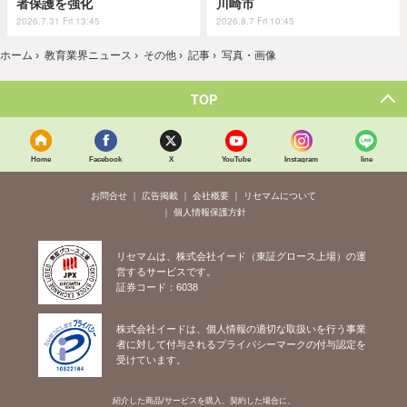
者保護を強化
川崎市
2026.7.31 Fri 13:45
2026.8.7 Fri 10:45
ホーム
›
教育業界ニュース
›
その他
›
記事
›
写真・画像
TOP
Home
Facebook
X
YouTube
Instagram
line
お問合せ
広告掲載
会社概要
リセマムについて
個人情報保護方針
リセマムは、株式会社イード（東証グロース上場）の運
営するサービスです。
証券コード：6038
株式会社イードは、個人情報の適切な取扱いを行う事業
者に対して付与されるプライバシーマークの付与認定を
受けています。
紹介した商品/サービスを購入、契約した場合に、