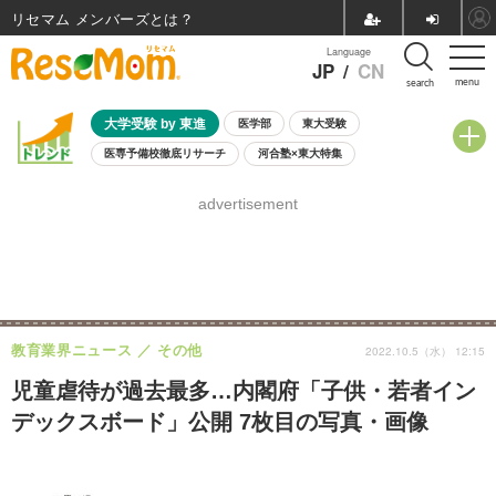
リセマム メンバーズ
Language
JP
/
CN
menu
search
大学受験 by 東進
医学部
東大受験
医専予備校徹底リサーチ
河合塾×東大特集
親子で考える大学選び
高校受験
中学受験
小学校受験
advertisement
共通テスト
夏休み
8月開催学校説明会・相談会
8月開催イベント・WS
全国公立高校 過去問
人気記事
自由研究教材（小学生向け）
自由研究教材（中学生向け）
ランキング
教育業界ニュース
その他
2022.10.5（水） 12:15
児童虐待が過去最多…内閣府「子供・若者イン
デックスボード」公開 7枚目の写真・画像