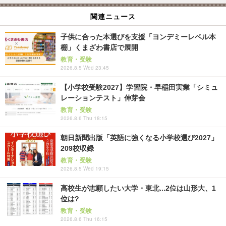
関連ニュース
子供に合った本選びを支援「ヨンデミーレベル本
棚」くまざわ書店で展開
教育・受験
2026.8.5 Wed 23:45
【小学校受験2027】学習院・早稲田実業「シミュ
レーションテスト」伸芽会
教育・受験
2026.8.6 Thu 18:15
朝日新聞出版「英語に強くなる小学校選び2027」
209校収録
教育・受験
2026.8.5 Wed 19:15
高校生が志願したい大学・東北...2位は山形大、1
位は?
教育・受験
2026.8.6 Thu 16:15