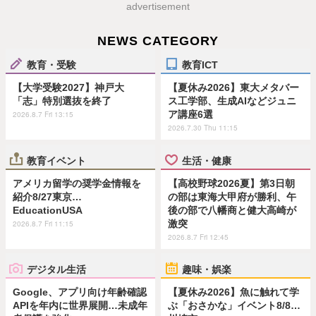
advertisement
NEWS CATEGORY
教育・受験
教育ICT
【大学受験2027】神戸大
【夏休み2026】東大メタバー
「志」特別選抜を終了
ス工学部、生成AIなどジュニ
ア講座6選
2026.8.7 Fri 13:15
2026.7.30 Thu 11:15
教育イベント
生活・健康
アメリカ留学の奨学金情報を
【高校野球2026夏】第3日朝
紹介8/27東京…
の部は東海大甲府が勝利、午
EducationUSA
後の部で八幡商と健大高崎が
激突
2026.8.7 Fri 11:15
2026.8.7 Fri 12:45
デジタル生活
趣味・娯楽
Google、アプリ向け年齢確認
【夏休み2026】魚に触れて学
APIを年内に世界展開…未成年
ぶ「おさかな」イベント8/8…