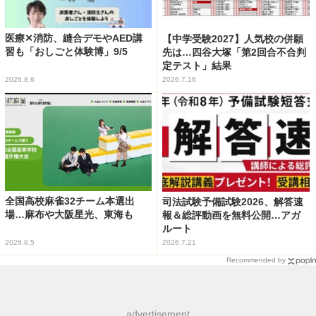
医療✕消防、縫合デモやAED講
【中学受験2027】人気校の併願
習も「おしごと体験博」9/5
先は…四谷大塚「第2回合不合判
定テスト」結果
2026.8.6
2026.7.16
全国高校麻雀32チーム本選出
司法試験予備試験2026、解答速
場…麻布や大阪星光、東海も
報＆総評動画を無料公開…アガ
ルート
2026.8.5
2026.7.21
Recommended by
advertisement