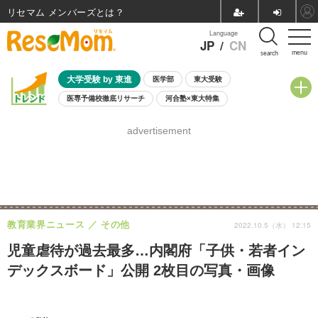
リセマム メンバーズ
Language
JP
/
CN
menu
search
大学受験 by 東進
医学部
東大受験
医専予備校徹底リサーチ
河合塾×東大特集
親子で考える大学選び
高校受験
中学受験
小学校受験
advertisement
共通テスト
夏休み
8月開催学校説明会・相談会
8月開催イベント・WS
全国公立高校 過去問
人気記事
自由研究教材（小学生向け）
自由研究教材（中学生向け）
ランキング
教育業界ニュース
その他
2022.10.5（水） 12:15
児童虐待が過去最多…内閣府「子供・若者イン
デックスボード」公開 2枚目の写真・画像