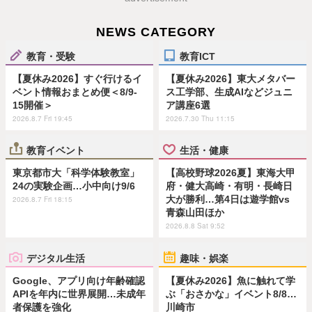
NEWS CATEGORY
教育・受験
教育ICT
【夏休み2026】すぐ行けるイ
【夏休み2026】東大メタバー
ベント情報おまとめ便＜8/9-
ス工学部、生成AIなどジュニ
15開催＞
ア講座6選
2026.8.7 Fri 19:45
2026.7.30 Thu 11:15
教育イベント
生活・健康
東京都市大「科学体験教室」
【高校野球2026夏】東海大甲
24の実験企画…小中向け9/6
府・健大高崎・有明・長崎日
大が勝利…第4日は遊学館vs
2026.8.7 Fri 18:15
青森山田ほか
2026.8.8 Sat 9:52
デジタル生活
趣味・娯楽
Google、アプリ向け年齢確認
【夏休み2026】魚に触れて学
APIを年内に世界展開…未成年
ぶ「おさかな」イベント8/8…
者保護を強化
川崎市