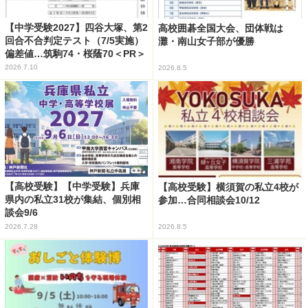
【中学受験2027】四谷大塚、第2
高校囲碁全国大会、団体戦は
回合不合判定テスト（7/5実施）
灘・南山女子部が優勝
偏差値…筑駒74・桜蔭70＜PR＞
2026.7.10
2026.8.5
【高校受験】【中学受験】兵庫
【高校受験】横須賀の私立4校が
県内の私立31校が集結、個別相
参加…合同相談会10/12
談会9/6
2026.7.28
2026.8.5