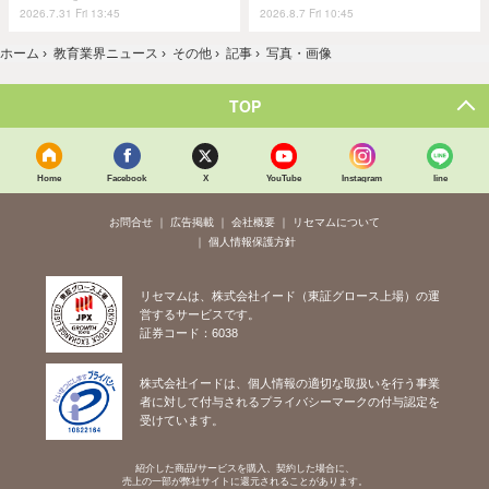
2026.7.31 Fri 13:45
2026.8.7 Fri 10:45
ホーム
›
教育業界ニュース
›
その他
›
記事
›
写真・画像
TOP
Home
Facebook
X
YouTube
Instagram
line
お問合せ
広告掲載
会社概要
リセマムについて
個人情報保護方針
リセマムは、株式会社イード（東証グロース上場）の運
営するサービスです。
証券コード：6038
株式会社イードは、個人情報の適切な取扱いを行う事業
者に対して付与されるプライバシーマークの付与認定を
受けています。
紹介した商品/サービスを購入、契約した場合に、
売上の一部が弊社サイトに還元されることがあります。