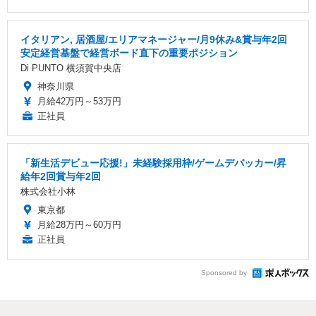
イタリアン, 居酒屋/エリアマネージャー/月9休み&賞与年2回
安定経営基盤で経営ボード直下の重要ポジション
Di PUNTO 横須賀中央店
神奈川県
月給42万円～53万円
正社員
「新生活デビュー応援!」未経験採用枠/ゲームデバッカー/昇
給年2回賞与年2回
株式会社小林
東京都
月給28万円～60万円
正社員
Sponsored by