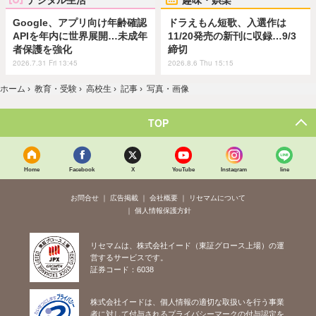
Google、アプリ向け年齢確認
ドラえもん短歌、入選作は
APIを年内に世界展開…未成年
11/20発売の新刊に収録…9/3
者保護を強化
締切
2026.7.31 Fri 13:45
2026.8.6 Thu 15:15
ホーム
›
教育・受験
›
高校生
›
記事
›
写真・画像
TOP
Home
Facebook
X
YouTube
Instagram
line
お問合せ
広告掲載
会社概要
リセマムについて
個人情報保護方針
リセマムは、株式会社イード（東証グロース上場）の運
営するサービスです。
証券コード：6038
株式会社イードは、個人情報の適切な取扱いを行う事業
者に対して付与されるプライバシーマークの付与認定を