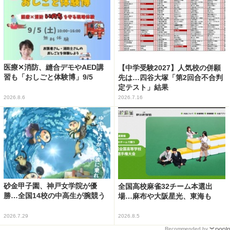
医療✕消防、縫合デモやAED講
【中学受験2027】人気校の併願
習も「おしごと体験博」9/5
先は…四谷大塚「第2回合不合判
定テスト」結果
2026.8.6
2026.7.16
砂金甲子園、神戸女学院が優
全国高校麻雀32チーム本選出
勝…全国14校の中高生が腕競う
場…麻布や大阪星光、東海も
2026.7.29
2026.8.5
Recommended by