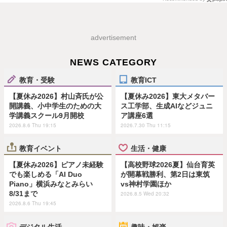
advertisement
NEWS CATEGORY
教育・受験
教育ICT
【夏休み2026】村山斉氏が公
【夏休み2026】東大メタバー
開講義、小中学生のための大
ス工学部、生成AIなどジュニ
学講義スクール9月開校
ア講座6選
2026.8.6 Thu 19:15
2026.7.30 Thu 11:15
教育イベント
生活・健康
【夏休み2026】ピアノ未経験
【高校野球2026夏】仙台育英
でも楽しめる「AI Duo
が開幕戦勝利、第2日は東筑
Piano」横浜みなとみらい
vs神村学園ほか
8/31まで
2026.8.5 Wed 20:32
2026.8.6 Thu 19:45
デジタル生活
趣味・娯楽