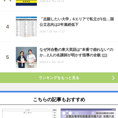
2026.8.6 Thu 16:15
「志願したい大学」6エリアで私立が1位…国
公立志向は2年連続低下
2026.7.28 Tue 17:27
なぜ河合塾の東大英語は"本番で崩れない"の
か…2人の名講師が明かす指導の全貌
PR
2026.8.4 Tue 18:15
ランキングをもっと見る
こちらの記事もおすすめ