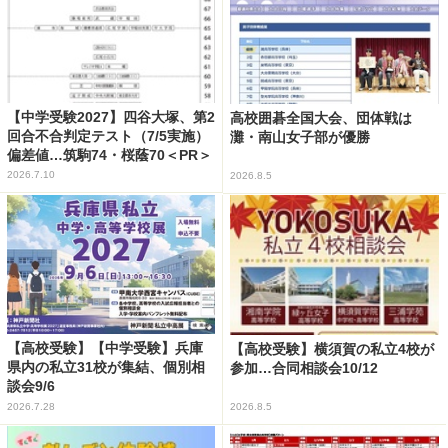
【中学受験2027】四谷大塚、第2
高校囲碁全国大会、団体戦は
回合不合判定テスト（7/5実施）
灘・南山女子部が優勝
偏差値…筑駒74・桜蔭70＜PR＞
2026.7.10
2026.8.5
【高校受験】【中学受験】兵庫
【高校受験】横須賀の私立4校が
県内の私立31校が集結、個別相
参加…合同相談会10/12
談会9/6
2026.7.28
2026.8.5