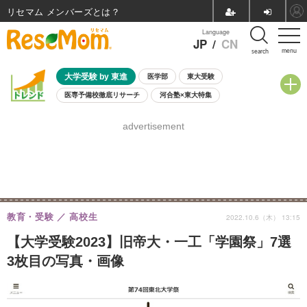
リセマム メンバーズ
Language
JP
/
CN
menu
search
大学受験 by 東進
医学部
東大受験
医専予備校徹底リサーチ
河合塾×東大特集
親子で考える大学選び
高校受験
中学受験
小学校受験
advertisement
共通テスト
夏休み
8月開催学校説明会・相談会
8月開催イベント・WS
全国公立高校 過去問
人気記事
自由研究教材（小学生向け）
自由研究教材（中学生向け）
ランキング
教育・受験
高校生
2022.10.6（木） 13:15
【大学受験2023】旧帝大・一工「学園祭」7選
3枚目の写真・画像