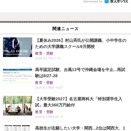
Sponsored by
関連ニュース
【夏休み2026】村山斉氏が公開講義、小中学生の
ための大学講義スクール9月開校
教育・受験
2026.8.6 Thu 1:15
高卒認定試験、台風13号で沖縄会場を中止...再試
験は8/27-28
教育・受験
2026.8.5 Wed 16:27
【大学受験2027】名古屋商科大「特別奨学生入
試」最大360万円給付
教育・受験
2026.8.5 Wed 20:15
高校生が志願したい大学・関西...2位は関西大、1