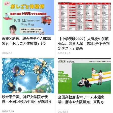
医療✕消防、縫合デモやAED講
【中学受験2027】人気校の併願
習も「おしごと体験博」9/5
先は…四谷大塚「第2回合不合判
定テスト」結果
2026.8.6
2026.7.16
砂金甲子園、神戸女学院が優
全国高校麻雀32チーム本選出
勝…全国14校の中高生が腕競う
場…麻布や大阪星光、東海も
2026.7.29
2026.8.5