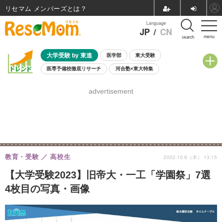
リセマム メンバーズ
Language
JP
/
CN
menu
search
大学受験 by 東進
医学部
東大受験
医専予備校徹底リサーチ
河合塾×東大特集
親子で考える大学選び
高校受験
中学受験
小学校受験
advertisement
共通テスト
夏休み
8月開催学校説明会・相談会
8月開催イベント・WS
全国公立高校 過去問
人気記事
自由研究教材（小学生向け）
自由研究教材（中学生向け）
ランキング
教育・受験
高校生
2022.10.6（木） 13:15
【大学受験2023】旧帝大・一工「学園祭」7選
4枚目の写真・画像