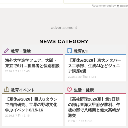
Recommended by
advertisement
NEWS CATEGORY
教育・受験
教育ICT
海外大学進学フェア、大阪・
【夏休み2026】東大メタバー
東京で9月…担当者と個別相談
ス工学部、生成AIなどジュニ
ア講座6選
2026.8.7 Fri 15:45
2026.7.30 Thu 11:15
教育イベント
生活・健康
【夏休み2026】巨人Gタウン
【高校野球2026夏】第3日朝
で自由研究、世界の野球文化
の部は東海大甲府が勝利、午
学ぶイベント8/15-16
後の部で八幡商と健大高崎が
激突
2026.8.7 Fri 15:15
2026.8.7 Fri 12:45