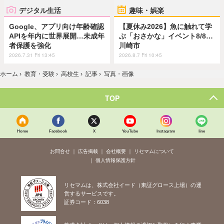
デジタル生活
趣味・娯楽
Google、アプリ向け年齢確認
【夏休み2026】魚に触れて学
APIを年内に世界展開…未成年
ぶ「おさかな」イベント8/8…
者保護を強化
川崎市
2026.7.31 Fri 13:45
2026.8.7 Fri 10:45
ホーム
›
教育・受験
›
高校生
›
記事
›
写真・画像
TOP
Home
Facebook
X
YouTube
Instagram
line
お問合せ
広告掲載
会社概要
リセマムについて
個人情報保護方針
リセマムは、株式会社イード（東証グロース上場）の運
営するサービスです。
証券コード：6038