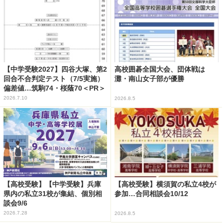
【中学受験2027】四谷大塚、第2
高校囲碁全国大会、団体戦は
回合不合判定テスト（7/5実施）
灘・南山女子部が優勝
偏差値…筑駒74・桜蔭70＜PR＞
2026.7.10
2026.8.5
【高校受験】【中学受験】兵庫
【高校受験】横須賀の私立4校が
県内の私立31校が集結、個別相
参加…合同相談会10/12
談会9/6
2026.7.28
2026.8.5