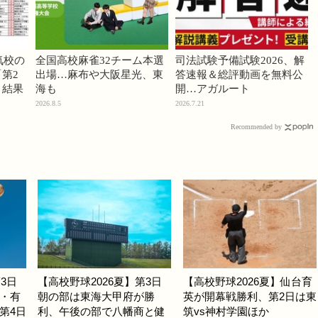
気校の
全国高校麻雀32チーム本選
司法試験予備試験2026、解
第2
出場…麻布や大阪星光、東
答速報＆総評動画を無料公
」結果
海も
開…アガルート
2026.8.5
2026.7.21
Recommended by
3日
【高校野球2026夏】第3日
【高校野球2026夏】仙台育
・有
朝の部は東海大甲府が勝
英が開幕戦勝利、第2日は東
第4日
利、午後の部で八幡商と健
筑vs神村学園ほか