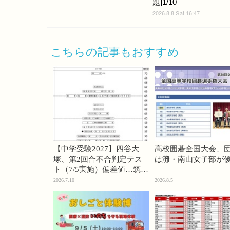
題]1/10
2026.8.8 Sat 16:47
こちらの記事もおすすめ
【中学受験2027】四谷大
高校囲碁全国大会、
塚、第2回合不合判定テス
は灘・南山女子部が
ト（7/5実施）偏差値…筑駒
74・桜蔭70＜PR＞
2026.7.10
2026.8.5