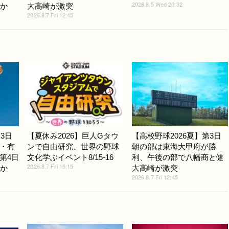
2026.8.5 Wed 20:32
ほか
大高崎が激突
2026.8.7 Fri 12:45
3日
【夏休み2026】巨人Gタウ
【高校野球2026夏】第3日
・有
ンで自由研究、世界の野球
朝の部は東海大甲府が勝
第4日
文化学ぶイベント8/15-16
利、午後の部で八幡商と健
2026.8.7 Fri 15:15
ほか
大高崎が激突
2026.8.7 Fri 12:45