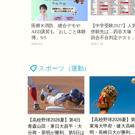
医療✕消防、縫合デモや
【中学受験2027】人
AED講習も「おしごと体験
併願先は…四谷大塚「
博」9/5
回合不合判定テスト
2026.8.6
2026.7.16
スポーツ（運動）
【高校野球2026夏】第
【高校野球2026夏】第4日
東海大甲府・健大高崎
青森山田・東日大昌平・大
明・長崎日大が勝利…
分商・英明が勝利、第5日は