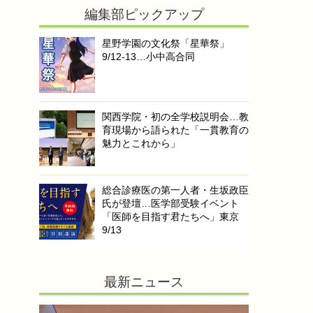
編集部ピックアップ
星野学園の文化祭「星華祭」
9/12-13…小中高合同
関西学院・初の全学校説明会…教
育現場から語られた「一貫教育の
魅力とこれから」
総合診療医の第一人者・生坂政臣
氏が登壇…医学部受験イベント
「医師を目指す君たちへ」東京
9/13
最新ニュース