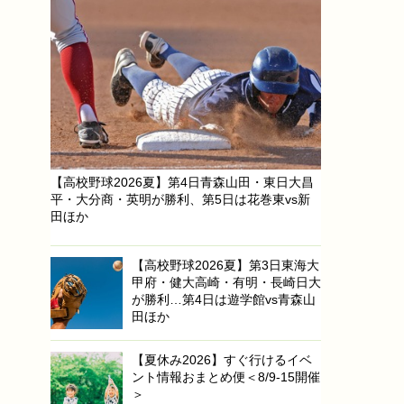
【高校野球2026夏】第4日青森山田・東日大昌
平・大分商・英明が勝利、第5日は花巻東vs新
田ほか
【高校野球2026夏】第3日東海大
甲府・健大高崎・有明・長崎日大
が勝利…第4日は遊学館vs青森山
田ほか
【夏休み2026】すぐ行けるイベ
ント情報おまとめ便＜8/9-15開催
＞