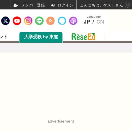
ログイン
こんにちは、ゲストさん
Language
JP
/
CN
ント
大学受験 by 東進
advertisement