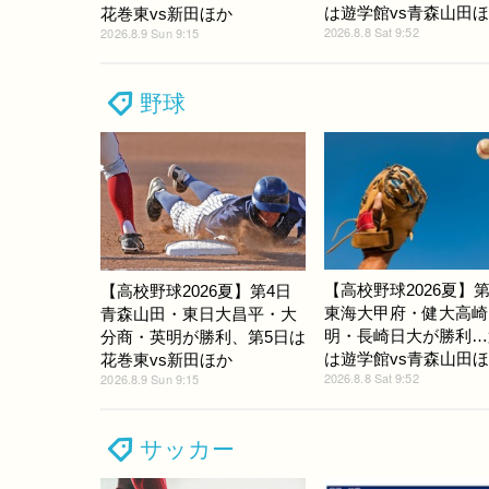
は遊学館vs青森山田
花巻東vs新田ほか
2026.8.8 Sat 9:52
2026.8.9 Sun 9:15
野球
【高校野球2026夏】第
【高校野球2026夏】第4日
東海大甲府・健大高崎
青森山田・東日大昌平・大
明・長崎日大が勝利…
分商・英明が勝利、第5日は
は遊学館vs青森山田
花巻東vs新田ほか
2026.8.8 Sat 9:52
2026.8.9 Sun 9:15
サッカー