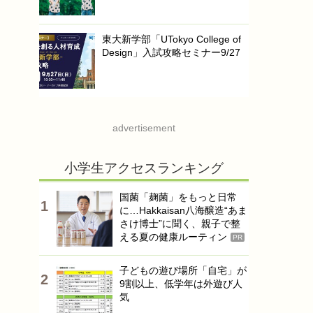
東大新学部「UTokyo College of
Design」入試攻略セミナー9/27
advertisement
小学生アクセスランキング
国菌「麹菌」をもっと日常
に…Hakkaisan八海醸造“あま
さけ博士”に聞く、親子で整
える夏の健康ルーティン
PR
子どもの遊び場所「自宅」が
9割以上、低学年は外遊び人
気