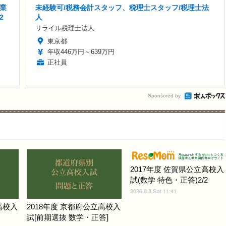
業
未経験可/税務会計スタッフ、税理士スタッフ/税理士法
2
人
リライル税理士法人
東京都
年収446万円～639万円
正社員
Sponsored by
2017年度 佐賀県公立高校入
試(数学 特色・正答)2/2
2026.8.8 Sat 11:41
高校入
2018年度 京都府公立高校入
試[前期選抜 数学・正答]