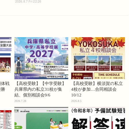
2026.8.7 Fri 22:26
団体戦
【高校受験】【中学受験】
【高校受験】横須賀の私立
優勝
兵庫県内の私立31校が集
4校が参加…合同相談会
結、個別相談会9/6
10/12
2026.7.28
2026.8.5