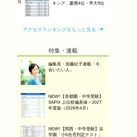
キング…慶應4位・早大9位
アクセスランキングをもっと見る
特集・連載
編集長・加藤紀子連載「今、
会いたい人」
NEW!!【首都圏・中学受験】
SAPIX 上位校偏差値＜2027
年度版（2026年4月）
NEW!!【関西・中学受験】浜
学園「小6合否判定テスト」