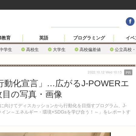
際教育
英語
プログラミング
イベ
中学生
高校生
大学生
高校偏差値
公立高校・
2022.10.12 Wed 10:15
PR
行動化宣言」…広がるJ-POWERエ
枚目の写真・画像
向けてディスカッションから行動化を目指すプログラム、J-
ライン～エネルギー・環境×SDGsを学び合う！～」をレポートす