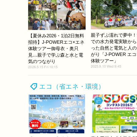
親子ずぶ濡れで夢中！
【夏休み2026・1泊2日無料
での水力発電実験から
招待】J-POWERエコ×エネ
った自然と電気と人の
体験ツアー御母衣・奥只
がり「J-POWER エ
見…親子で学ぶ森と水と電
体験ツアー」
気のつながり
2025.9.10 Wed 9:45
2026.5.15 Fri 10:15
エコ（省エネ・環境）