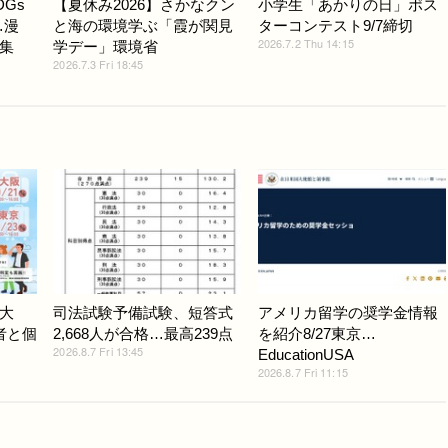
Gs
【夏休み2026】さかなクン
小学生「あかりの日」ポス
…漫
と海の環境学ぶ「霞が関見
ターコンテスト9/7締切
2026.7.2 Thu 14:15
集
学デー」環境省
2026.7.3 Fri 18:45
大
司法試験予備試験、短答式
アメリカ留学の奨学金情報
者と個
2,668人が合格…最高239点
を紹介8/27東京…
2026.8.7 Fri 13:45
EducationUSA
2026.8.7 Fri 11:15