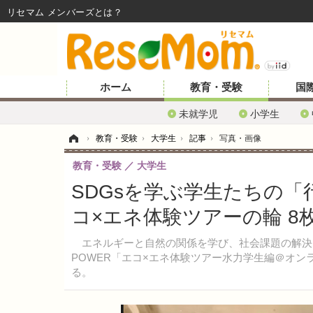
リセマム メンバーズ
ホーム
教育・受験
国
未就学児
小学生
ホーム
›
教育・受験
›
大学生
›
記事
›
写真・画像
教育・受験
大学生
SDGsを学ぶ学生たちの「
コ×エネ体験ツアーの輪 8
エネルギーと自然の関係を学び、社会課題の解決に
POWER「エコ×エネ体験ツアー水力学生編＠オン
る。