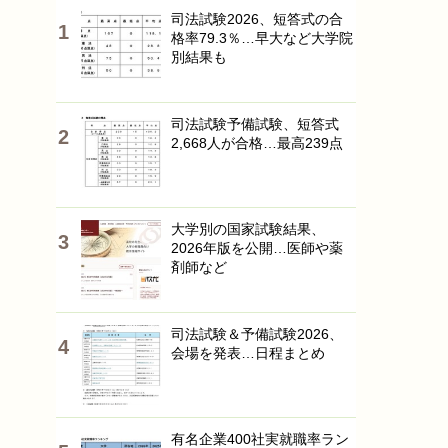
司法試験2026、短答式の合
格率79.3％…早大など大学院
別結果も
司法試験予備試験、短答式
2,668人が合格…最高239点
大学別の国家試験結果、
2026年版を公開…医師や薬
剤師など
司法試験＆予備試験2026、
会場を発表…日程まとめ
有名企業400社実就職率ラン