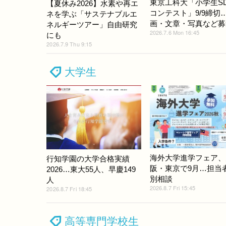
東京工科大「小学生SD
【夏休み2026】水素や再エ
コンテスト」9/9締切
ネを学ぶ「サステナブルエ
画・文章・写真など募
ネルギーツアー」自由研究
2026.7.6 Mon 16:45
にも
2026.7.9 Thu 9:15
大学生
海外大学進学フェア、
行知学園の大学合格実績
阪・東京で9月…担当
2026…東大55人、早慶149
別相談
人
2026.8.7 Fri 15:45
2026.8.7 Fri 18:45
高等専門学校生