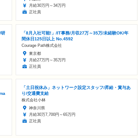
月給30万円～34万円
正社員
/研
「8月入社可能!」/IT事務/月収27万～35万/未経験OK/年
間休日125日以上 No.4592
Courage Path株式会社
東京都
月給27万円～35万円
正社員
「土日祝休み」ネットワーク設定スタッフ/昇給・賞与あ
ma
り/交通費支給
株式会社小林
神奈川県
月給30万7,700円～65万円
正社員