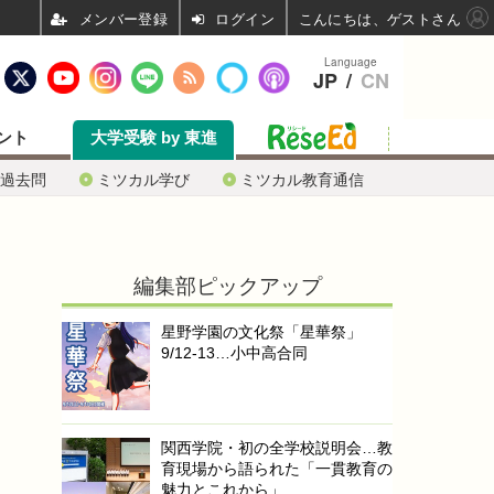
ログイン
こんにちは、ゲストさん
Language
JP
/
CN
ント
大学受験 by 東進
過去問
ミツカル学び
ミツカル教育通信
編集部ピックアップ
星野学園の文化祭「星華祭」
9/12-13…小中高合同
関西学院・初の全学校説明会…教
育現場から語られた「一貫教育の
魅力とこれから」