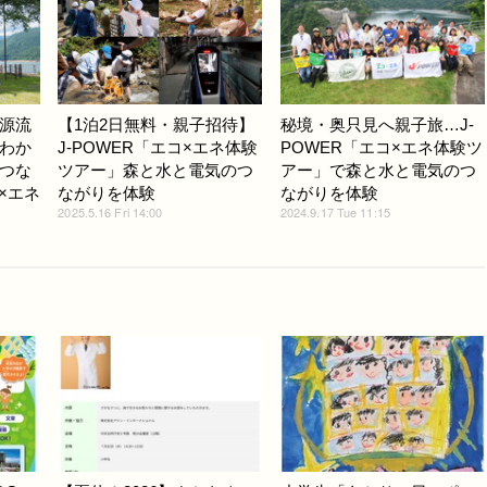
源流
【1泊2日無料・親子招待】
秘境・奥只見へ親子旅…J-
わか
J-POWER「エコ×エネ体験
POWER「エコ×エネ体験ツ
つな
ツアー」森と水と電気のつ
アー」で森と水と電気のつ
コ×エネ
ながりを体験
ながりを体験
2025.5.16 Fri 14:00
2024.9.17 Tue 11:15