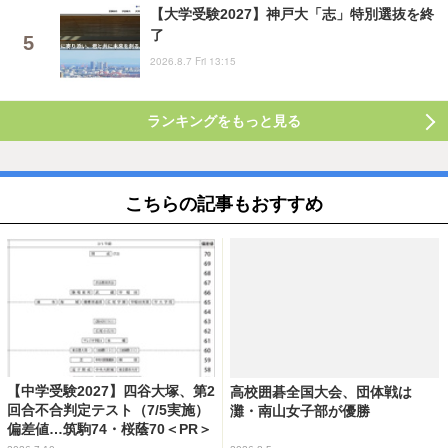
【大学受験2027】神戸大「志」特別選抜を終
了
2026.8.7 Fri 13:15
ランキングをもっと見る
こちらの記事もおすすめ
【中学受験2027】四谷大塚、第2
高校囲碁全国大会、団体戦は
回合不合判定テスト（7/5実施）
灘・南山女子部が優勝
偏差値…筑駒74・桜蔭70＜PR＞