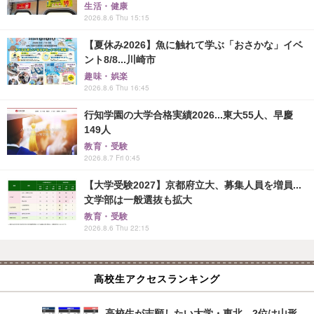
生活・健康
2026.8.6 Thu 15:15
【夏休み2026】魚に触れて学ぶ「おさかな」イベ
ント8/8...川崎市
趣味・娯楽
2026.8.6 Thu 16:45
行知学園の大学合格実績2026...東大55人、早慶
149人
教育・受験
2026.8.7 Fri 0:45
【大学受験2027】京都府立大、募集人員を増員...
文学部は一般選抜も拡大
教育・受験
2026.8.6 Thu 22:15
高校生アクセスランキング
高校生が志願したい大学・東北…2位は山形