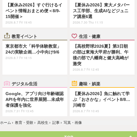
【夏休み2026】すぐ行けるイ
【夏休み2026】東大メタバー
ベント情報おまとめ便＜8/9-
ス工学部、生成AIなどジュニ
15開催＞
ア講座6選
2026.8.7 Fri 19:45
2026.7.30 Thu 11:15
教育イベント
生活・健康
東京都市大「科学体験教室」
【高校野球2026夏】第3日朝
24の実験企画…小中向け9/6
の部は東海大甲府が勝利、午
後の部で八幡商と健大高崎が
2026.8.7 Fri 18:15
激突
2026.8.7 Fri 12:45
デジタル生活
趣味・娯楽
Google、アプリ向け年齢確認
【夏休み2026】魚に触れて学
APIを年内に世界展開…未成年
ぶ「おさかな」イベント8/8…
者保護を強化
川崎市
2026.7.31 Fri 13:45
2026.8.7 Fri 10:45
ホーム
›
教育・受験
›
高校生
›
記事
›
写真・画像