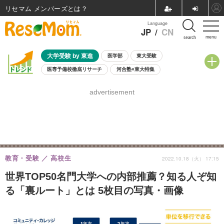
リセマム メンバーズ
Language
JP
/
CN
menu
search
大学受験 by 東進
医学部
東大受験
医専予備校徹底リサーチ
河合塾×東大特集
親子で考える大学選び
高校受験
中学受験
小学校受験
advertisement
共通テスト
夏休み
8月開催学校説明会・相談会
8月開催イベント・WS
全国公立高校 過去問
人気記事
自由研究教材（小学生向け）
自由研究教材（中学生向け）
ランキング
教育・受験
高校生
2022.10.18（火） 17:15
世界TOP50名門大学への内部推薦？知る人ぞ知
る「裏ルート」とは 5枚目の写真・画像