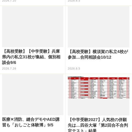
2026.7.10
2026.8.5
【高校受験】【中学受験】兵庫
【高校受験】横須賀の私立4校が
県内の私立31校が集結、個別相
参加…合同相談会10/12
談会9/6
2026.7.28
2026.8.5
医療✕消防、縫合デモやAED講
【中学受験2027】人気校の併願
習も「おしごと体験博」9/5
先は…四谷大塚「第2回合不合判
定テスト」結果