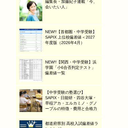
編集長・加藤紀子連載「今、
会いたい人」
NEW!!【首都圏・中学受験】
SAPIX 上位校偏差値＜2027
年度版（2026年4月）
NEW!!【関西・中学受験】浜
学園「小6合否判定テスト」
偏差値一覧
【中学受験の塾選び】
SAPIX・日能研・四谷大塚・
早稲アカ・エルカミノ・グノ
ーブルの特徴・費用と合格力
都道府県別 高校入試偏差値ラ