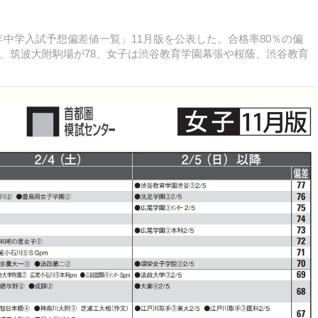
23年中学入試予想偏差値一覧」11月版を公表した。合格率80％の偏
、筑波大附駒場が78、女子は渋谷教育学園幕張や桜蔭、渋谷教育