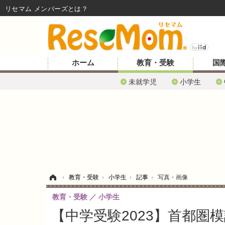
リセマム メンバーズ
ホーム
教育・受験
国
未就学児
小学生
ホーム
›
教育・受験
›
小学生
›
記事
›
写真・画像
教育・受験
小学生
【中学受験2023】首都圏