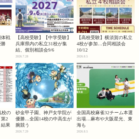
団体戦
【高校受験】【中学受験】
【高校受験】横須賀の私立
優勝
兵庫県内の私立31校が集
4校が参加…合同相談会
結、個別相談会9/6
10/12
2026.7.28
2026.8.5
気校の
砂金甲子園、神戸女学院が
全国高校麻雀32チーム本選
第2
優勝…全国14校の中高生が
出場…麻布や大阪星光、東
」結果
腕競う
海も
2026.7.29
2026.8.5