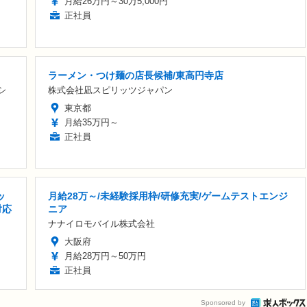
月給26万円～30万5,000円
正社員
ラーメン・つけ麺の店長候補/東高円寺店
シ
株式会社凪スピリッツジャパン
東京都
月給35万円～
正社員
ッ
月給28万～/未経験採用枠/研修充実/ゲームテストエンジ
対応
ニア
ナナイロモバイル株式会社
大阪府
月給28万円～50万円
正社員
Sponsored by