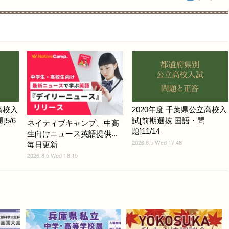
高校入
2020年度 千葉県公立高校入
5/6
試[前期選抜 国語・問
ネイティブキャンプ、中高
題]11/14
生向けニュース英語提供...
2026.8.5 Wed 17:48
毎日更新
2026.8.5 Wed 18:15