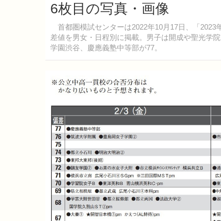
6枚目の写真・画像
首都圏模試センターは2022年10月17日、「20
差値を男女・日程別に掲載。男子は開成や聖光学院
学園渋谷、慶應義塾中等部が77。