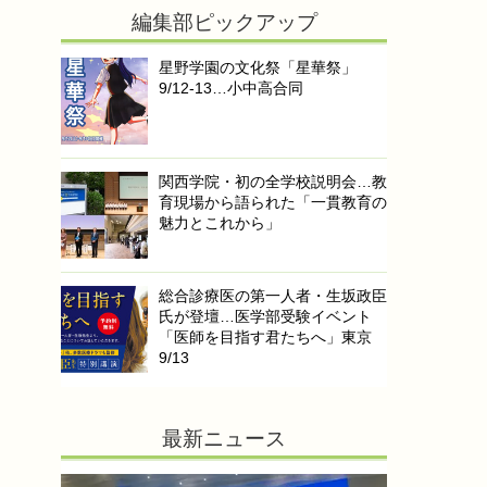
編集部ピックアップ
星野学園の文化祭「星華祭」
9/12-13…小中高合同
関西学院・初の全学校説明会…教
育現場から語られた「一貫教育の
魅力とこれから」
総合診療医の第一人者・生坂政臣
氏が登壇…医学部受験イベント
「医師を目指す君たちへ」東京
9/13
最新ニュース