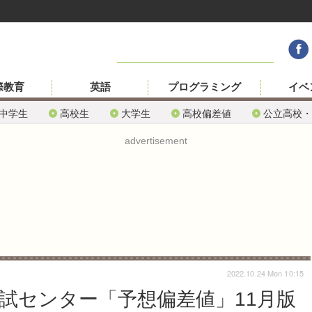
際教育
英語
プログラミング
イベ
中学生
高校生
大学生
高校偏差値
公立高校・
advertisement
2022.10.24 Mon 10:15
模試センター「予想偏差値」11月版