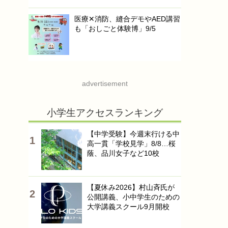
医療✕消防、縫合デモやAED講習
も「おしごと体験博」9/5
advertisement
小学生アクセスランキング
【中学受験】今週末行ける中
高一貫「学校見学」8/8…桜
蔭、品川女子など10校
【夏休み2026】村山斉氏が
公開講義、小中学生のための
大学講義スクール9月開校