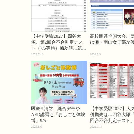
【中学受験2027】四谷大
高校囲碁全国大会、
塚、第2回合不合判定テス
は灘・南山女子部が
ト（7/5実施）偏差値…筑駒
74・桜蔭70＜PR＞
2026.7.10
2026.8.5
医療✕消防、縫合デモや
【中学受験2027】人
AED講習も「おしごと体験
併願先は…四谷大塚「
博」9/5
回合不合判定テスト
2026.8.6
2026.7.16