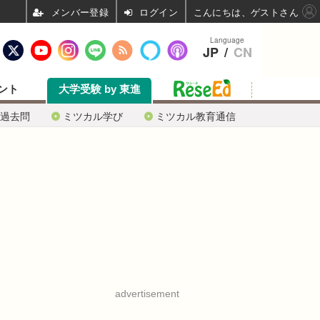
ログイン
こんにちは、ゲストさん
Language
JP
/
CN
ント
大学受験 by 東進
過去問
ミツカル学び
ミツカル教育通信
advertisement