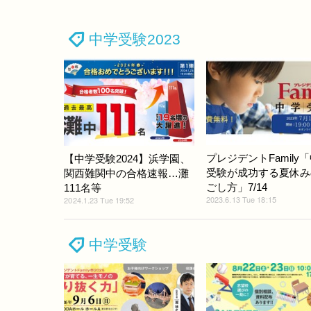
中学受験2023
プレジデントFamily
【中学受験2024】浜学園、
受験が成功する夏休み
関西難関中の合格速報…灘
ごし方」7/14
111名等
2023.6.13 Tue 18:15
2024.1.23 Tue 19:52
中学受験