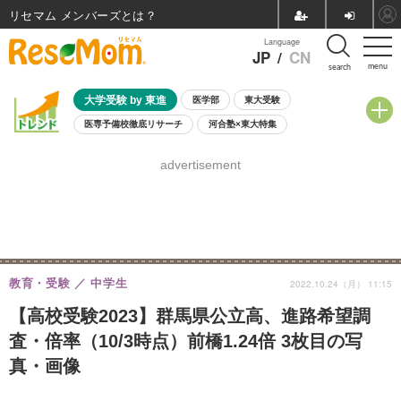
リセマム メンバーズ
Language
JP
/
CN
menu
search
大学受験 by 東進
医学部
東大受験
医専予備校徹底リサーチ
河合塾×東大特集
親子で考える大学選び
高校受験
中学受験
小学校受験
advertisement
共通テスト
夏休み
8月開催学校説明会・相談会
8月開催イベント・WS
全国公立高校 過去問
人気記事
自由研究教材（小学生向け）
自由研究教材（中学生向け）
ランキング
教育・受験
中学生
2022.10.24（月） 11:15
【高校受験2023】群馬県公立高、進路希望調
査・倍率（10/3時点）前橋1.24倍 3枚目の写
真・画像