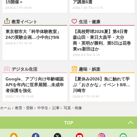
15開催＞
ア講座6選
2026.8.7 Fri 19:45
2026.7.30 Thu 11:15
教育イベント
生活・健康
東京都市大「科学体験教室」
【高校野球2026夏】第4日青
24の実験企画…小中向け9/6
森山田・東日大昌平・大分
商・英明が勝利、第5日は花巻
2026.8.7 Fri 18:15
東vs新田ほか
2026.8.9 Sun 9:15
デジタル生活
趣味・娯楽
Google、アプリ向け年齢確認
【夏休み2026】魚に触れて学
APIを年内に世界展開…未成年
ぶ「おさかな」イベント8/8…
者保護を強化
川崎市
2026.7.31 Fri 13:45
2026.8.7 Fri 10:45
ホーム
›
教育・受験
›
中学生
›
記事
›
写真・画像
TOP