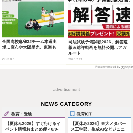
全国高校麻雀32チーム本選出
司法試験予備試験2026、解答速
場…麻布や大阪星光、東海も
報＆総評動画を無料公開…アガ
ルート
2026.8.5
2026.7.21
Recommended by
advertisement
NEWS CATEGORY
教育・受験
教育ICT
【夏休み2026】すぐ行けるイ
【夏休み2026】東大メタバー
ベント情報おまとめ便＜8/9-
ス工学部、生成AIなどジュニ