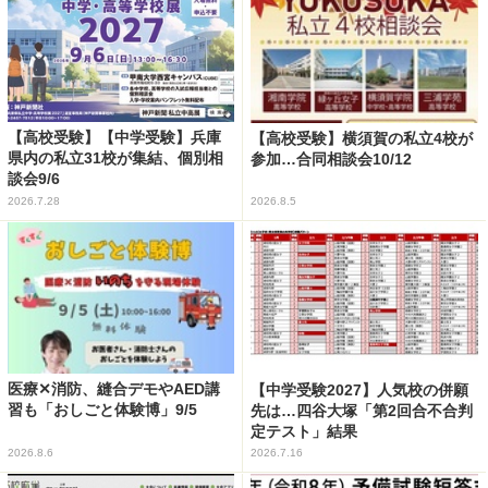
【高校受験】【中学受験】兵庫
【高校受験】横須賀の私立4校が
県内の私立31校が集結、個別相
参加…合同相談会10/12
談会9/6
2026.7.28
2026.8.5
医療✕消防、縫合デモやAED講
【中学受験2027】人気校の併願
習も「おしごと体験博」9/5
先は…四谷大塚「第2回合不合判
定テスト」結果
2026.8.6
2026.7.16