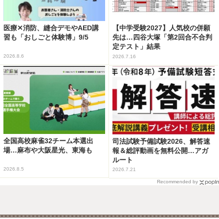
医療✕消防、縫合デモやAED講
【中学受験2027】人気校の併願
習も「おしごと体験博」9/5
先は…四谷大塚「第2回合不合判
定テスト」結果
2026.8.6
2026.7.16
全国高校麻雀32チーム本選出
司法試験予備試験2026、解答速
場…麻布や大阪星光、東海も
報＆総評動画を無料公開…アガ
ルート
2026.8.5
2026.7.21
Recommended by