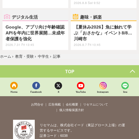
2026.8.8 Sat 9:52
デジタル生活
趣味・娯楽
Google、アプリ向け年齢確認
【夏休み2026】魚に触れて学
APIを年内に世界展開…未成年
ぶ「おさかな」イベント8/8…
者保護を強化
川崎市
2026.7.31 Fri 13:45
2026.8.7 Fri 10:45
ホーム
›
教育・受験
›
中学生
›
記事
TOP
Home
Facebook
X
YouTube
Instagram
line
お問合せ
広告掲載
会社概要
リセマムについて
個人情報保護方針
リセマムは、株式会社イード（東証グロース上場）の運
営するサービスです。
証券コード：6038