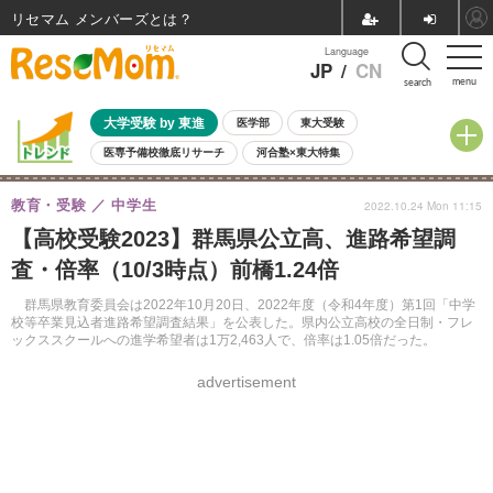
リセマム メンバーズ
Language
JP
/
CN
menu
search
大学受験 by 東進
医学部
東大受験
医専予備校徹底リサーチ
河合塾×東大特集
親子で考える大学選び
高校受験
中学受験
小学校受験
教育・受験
中学生
2022.10.24 Mon 11:15
共通テスト
夏休み
8月開催学校説明会・相談会
【高校受験2023】群馬県公立高、進路希望調
8月開催イベント・WS
全国公立高校 過去問
人気記事
査・倍率（10/3時点）前橋1.24倍
自由研究教材（小学生向け）
自由研究教材（中学生向け）
ランキング
群馬県教育委員会は2022年10月20日、2022年度（令和4年度）第1回「中学
校等卒業見込者進路希望調査結果」を公表した。県内公立高校の全日制・フレ
ックススクールへの進学希望者は1万2,463人で、倍率は1.05倍だった。
advertisement