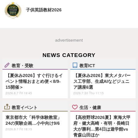
子供英語教材2026
advertisement
NEWS CATEGORY
教育・受験
教育ICT
【夏休み2026】すぐ行けるイ
【夏休み2026】東大メタバー
ベント情報おまとめ便＜8/9-
ス工学部、生成AIなどジュニ
15開催＞
ア講座6選
2026.8.7 Fri 19:45
2026.7.30 Thu 11:15
教育イベント
生活・健康
東京都市大「科学体験教室」
【高校野球2026夏】東海大甲
24の実験企画…小中向け9/6
府・健大高崎・有明・長崎日
大が勝利…第4日は遊学館vs
2026.8.7 Fri 18:15
青森山田ほか