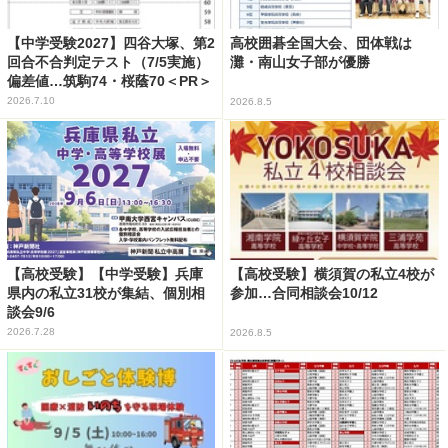
【中学受験2027】四谷大塚、第2
高校囲碁全国大会、団体戦は
回合不合判定テスト（7/5実施）
灘・南山女子部が優勝
偏差値…筑駒74・桜蔭70＜PR＞
2026.7.10
2026.8.5
【高校受験】【中学受験】兵庫
【高校受験】横須賀の私立4校が
県内の私立31校が集結、個別相
参加…合同相談会10/12
談会9/6
2026.7.28
2026.8.5