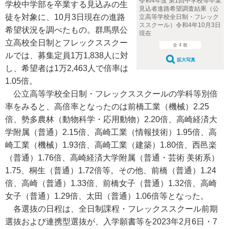
令和4年度 第1回中学校等卒業
学校中学部を卒業する見込みの生
見込者進路希望調査結果（公
徒を対象に、10月3日現在の進路
立高等学校全日制・フレック
ススクール）令和4年10月3日
希望状況を調べたもの。群馬県公
現在
立高校全日制とフレックススクー
全 4 枚
ルでは、募集定員1万1,838人に対
拡大写真
し、希望者は1万2,463人で倍率は
1.05倍。
公立高等学校全日制・フレックススクールの学科等別倍
率をみると、高倍率となったのは前橋工業（機械）2.25
倍、勢多農林（動物科学・応用動物）2.20倍、高崎経済大
学附属（普通）2.15倍、高崎工業（情報技術）1.95倍、高
崎工業（機械）1.93倍、高崎工業（建築）1.80倍、西邑楽
（普通）1.76倍、高崎経済大学附属（普通・芸術 美術系）
1.75、桐生（普通）1.72倍等。その他、前橋（普通）1.24
倍、高崎（普通）1.33倍、前橋女子（普通）1.32倍、高崎
女子（普通）1.29倍、太田（普通）1.06倍等となった。
各選抜の日程は、全日制課程・フレックススクール前期
選抜および連携型選抜が、入学願書等を2023年2月6日・7