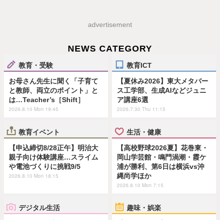
advertisement
NEWS CATEGORY
教育・受験
教育ICT
お母さん先生に聞く「子育て
【夏休み2026】東大メタバー
と教師、両立のポイント」と
ス工学部、生成AIなどジュニ
は…Teacher’s［Shift］
ア講座6選
2026.8.10 Mon 19:45
2026.7.30 Thu 11:15
教育イベント
生活・健康
【申込締切8/28正午】明治大
【高校野球2026夏】花巻東・
親子向け体験講座…スライム
岡山学芸館・鳴門渦潮・霞ケ
や電池づくりに挑戦9/5
浦が勝利、第6日は横浜vs沖
縄尚学ほか
2026.8.10 Mon 18:15
2026.8.10 Mon 7:15
デジタル生活
趣味・娯楽