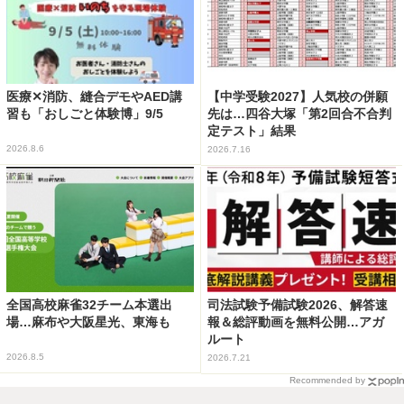
医療✕消防、縫合デモやAED講
【中学受験2027】人気校の併願
習も「おしごと体験博」9/5
先は…四谷大塚「第2回合不合判
定テスト」結果
2026.8.6
2026.7.16
全国高校麻雀32チーム本選出
司法試験予備試験2026、解答速
場…麻布や大阪星光、東海も
報＆総評動画を無料公開…アガ
ルート
2026.8.5
2026.7.21
Recommended by