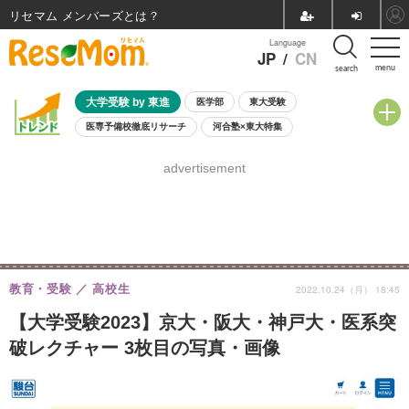
リセマム メンバーズ
Language
JP
/
CN
menu
search
大学受験 by 東進
医学部
東大受験
医専予備校徹底リサーチ
河合塾×東大特集
親子で考える大学選び
高校受験
中学受験
小学校受験
advertisement
共通テスト
夏休み
8月開催学校説明会・相談会
8月開催イベント・WS
全国公立高校 過去問
人気記事
自由研究教材（小学生向け）
自由研究教材（中学生向け）
ランキング
教育・受験
高校生
2022.10.24（月） 18:45
【大学受験2023】京大・阪大・神戸大・医系突
破レクチャー 3枚目の写真・画像