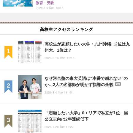
教育・受験
2026.8.9 Sun 18:15
高校生アクセスランキング
高校生が志願したい大学・九州沖縄…2位は九
州大、1位は？
2026.8.10 Mon 11:15
なぜ河合塾の東大英語は"本番で崩れない"の
か…2人の名講師が明かす指導の全貌
PR
2026.8.4 Tue 18:15
「志願したい大学」6エリアで私立が1位…国
公立志向は2年連続低下
2026.7.28 Tue 17:27