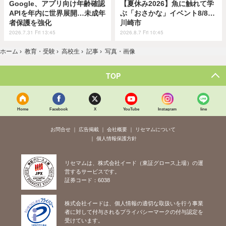
Google、アプリ向け年齢確認
【夏休み2026】魚に触れて学
APIを年内に世界展開…未成年
ぶ「おさかな」イベント8/8…
者保護を強化
川崎市
2026.7.31 Fri 13:45
2026.8.7 Fri 10:45
ホーム
›
教育・受験
›
高校生
›
記事
›
写真・画像
TOP
Home
Facebook
X
YouTube
Instagram
line
お問合せ
広告掲載
会社概要
リセマムについて
個人情報保護方針
リセマムは、株式会社イード（東証グロース上場）の運
営するサービスです。
証券コード：6038
株式会社イードは、個人情報の適切な取扱いを行う事業
者に対して付与されるプライバシーマークの付与認定を
受けています。