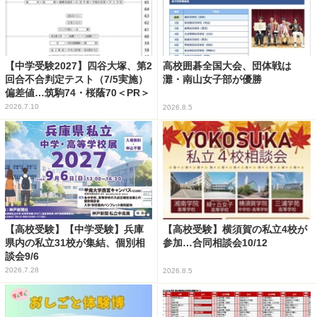
【中学受験2027】四谷大塚、第2
高校囲碁全国大会、団体戦は
回合不合判定テスト（7/5実施）
灘・南山女子部が優勝
偏差値…筑駒74・桜蔭70＜PR＞
2026.7.10
2026.8.5
【高校受験】【中学受験】兵庫
【高校受験】横須賀の私立4校が
県内の私立31校が集結、個別相
参加…合同相談会10/12
談会9/6
2026.7.28
2026.8.5