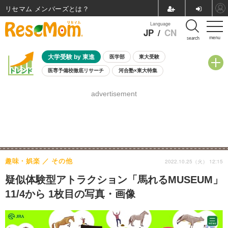
リセマム メンバーズ
Language
JP
/
CN
menu
search
大学受験 by 東進
医学部
東大受験
医専予備校徹底リサーチ
河合塾×東大特集
親子で考える大学選び
高校受験
中学受験
小学校受験
advertisement
共通テスト
夏休み
8月開催学校説明会・相談会
8月開催イベント・WS
全国公立高校 過去問
人気記事
自由研究教材（小学生向け）
自由研究教材（中学生向け）
ランキング
趣味・娯楽
その他
2022.10.25（火） 12:15
疑似体験型アトラクション「馬れるMUSEUM」
11/4から 1枚目の写真・画像