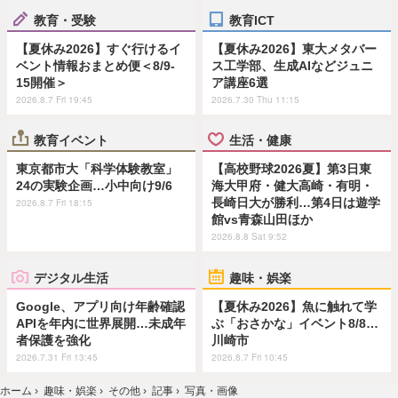
教育・受験
教育ICT
【夏休み2026】すぐ行けるイ
【夏休み2026】東大メタバー
ベント情報おまとめ便＜8/9-
ス工学部、生成AIなどジュニ
15開催＞
ア講座6選
2026.8.7 Fri 19:45
2026.7.30 Thu 11:15
教育イベント
生活・健康
東京都市大「科学体験教室」
【高校野球2026夏】第3日東
24の実験企画…小中向け9/6
海大甲府・健大高崎・有明・
長崎日大が勝利…第4日は遊学
2026.8.7 Fri 18:15
館vs青森山田ほか
2026.8.8 Sat 9:52
デジタル生活
趣味・娯楽
Google、アプリ向け年齢確認
【夏休み2026】魚に触れて学
APIを年内に世界展開…未成年
ぶ「おさかな」イベント8/8…
者保護を強化
川崎市
2026.7.31 Fri 13:45
2026.8.7 Fri 10:45
ホーム
›
趣味・娯楽
›
その他
›
記事
›
写真・画像