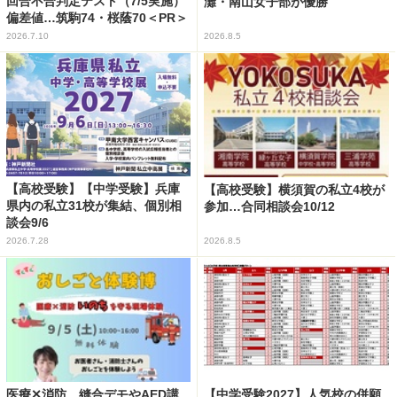
回合不合判定テスト（7/5実施）
灘・南山女子部が優勝
偏差値…筑駒74・桜蔭70＜PR＞
2026.7.10
2026.8.5
【高校受験】【中学受験】兵庫
【高校受験】横須賀の私立4校が
県内の私立31校が集結、個別相
参加…合同相談会10/12
談会9/6
2026.7.28
2026.8.5
医療✕消防、縫合デモやAED講
【中学受験2027】人気校の併願