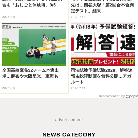
習も「おしごと体験博」9/5
先は…四谷大塚「第2回合不合判
定テスト」結果
2026.8.6
2026.7.16
全国高校麻雀32チーム本選出
司法試験予備試験2026、解答速
場…麻布や大阪星光、東海も
報＆総評動画を無料公開…アガ
ルート
2026.8.5
2026.7.21
Recommended by
advertisement
NEWS CATEGORY