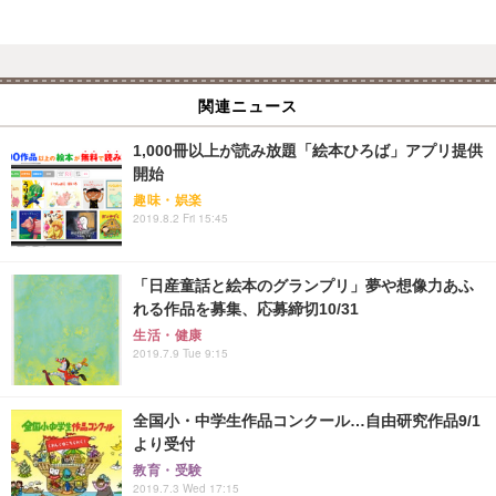
関連ニュース
1,000冊以上が読み放題「絵本ひろば」アプリ提供
開始
趣味・娯楽
2019.8.2 Fri 15:45
「日産童話と絵本のグランプリ」夢や想像力あふ
れる作品を募集、応募締切10/31
生活・健康
2019.7.9 Tue 9:15
全国小・中学生作品コンクール…自由研究作品9/1
より受付
教育・受験
2019.7.3 Wed 17:15