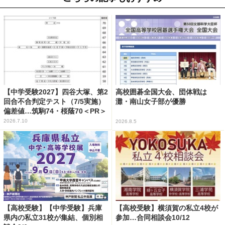
【中学受験2027】四谷大塚、第2
高校囲碁全国大会、団体戦は
回合不合判定テスト（7/5実施）
灘・南山女子部が優勝
偏差値…筑駒74・桜蔭70＜PR＞
2026.7.10
2026.8.5
【高校受験】【中学受験】兵庫
【高校受験】横須賀の私立4校が
県内の私立31校が集結、個別相
参加…合同相談会10/12