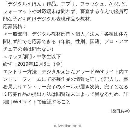
「デジタルえほん」作品。アプリ、フラッシュ、ARなど、
フォーマットや対応端末は問わず、審査するうえで鑑賞可
能な子ども向けデジタル表現作品や教材。
応募資格：
＜一般部門、デジタル教材部門＞個人／法人・各種団体を
問わず誰でも応募できる（年齢、性別、国籍、プロ・アマ
チュアの別は問わない）
＜キッズ部門＞中学生以下
締切：2019年12月6日（金）
エントリー方法：デジタルえほんアワードWebサイト内エ
ントリーフォームにて応募作品の情報を詳しく記入し、事
務局よりエントリー完了のメールが届き次第、完了となる
※応募作品の提出方法は閲覧端末によって異なるため、詳
細はWebサイトで確認すること
《桑田あや》
advertisement