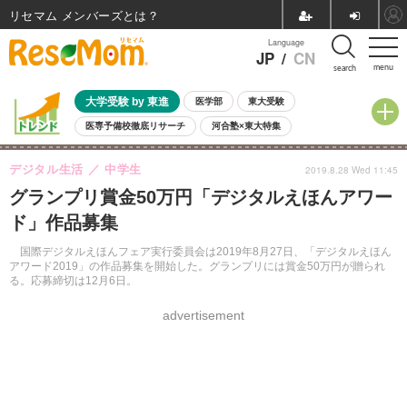
リセマム メンバーズ
Language
JP
/
CN
menu
search
大学受験 by 東進
医学部
東大受験
医専予備校徹底リサーチ
河合塾×東大特集
親子で考える大学選び
高校受験
中学受験
小学校受験
デジタル生活
中学生
2019.8.28 Wed 11:45
共通テスト
夏休み
8月開催学校説明会・相談会
グランプリ賞金50万円「デジタルえほんアワー
8月開催イベント・WS
全国公立高校 過去問
人気記事
ド」作品募集
自由研究教材（小学生向け）
自由研究教材（中学生向け）
ランキング
国際デジタルえほんフェア実行委員会は2019年8月27日、「デジタルえほん
アワード2019」の作品募集を開始した。グランプリには賞金50万円が贈られ
る。応募締切は12月6日。
advertisement