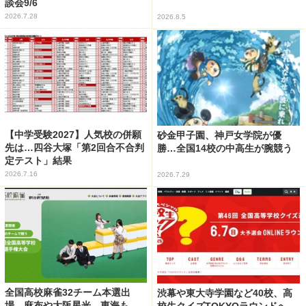
談会9/6
2026.7.28
2026.8.5
【中学受験2027】人気校の併願
砂金甲子園、神戸女学院が優
先は…四谷大塚「第2回合不合判
勝…全国14校の中高生が腕競う
定テスト」結果
2026.7.16
2026.7.29
全国高校麻雀32チーム本選出
渋幕や東大寺学園など40校、高
場…麻布や大阪星光、東海も
校生クイズTOKYOラウンドへ