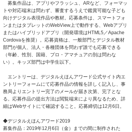
募集作品は、アプリやフラッシュ、ARなど、フォーマッ
トや対応端末は問わず、審査するうえで鑑賞可能な子ども
向けデジタル表現作品や教材。応募条件は、スマートフォ
ンまたはタブレットのWebView上で動作する、Webアプリ
またはハイブリッドアプリ（開発環境はHTML5／Apache
Cordovaを推奨）。応募資格は、一般部門とデジタル教材
部門が個人、法人・各種団体を問わず誰でも応募できる
（年齢、性別、国籍、プロ・アマチュアの別は問わな
い）。キッズ部門は中学生以下。
エントリーは、デジタルえほんアワード公式サイト内エ
ントリーフォームにて応募作品の情報を詳しく記入し、事
務局よりエントリー完了のメールが届き次第、完了とな
る。応募作品の提出方法は閲覧端末により異なるため、詳
細はWebサイトにて確認すること。応募締切は12月6日。
◆デジタルえほんアワード2019
募集作品：2019年12月6日（金）までの間に制作された