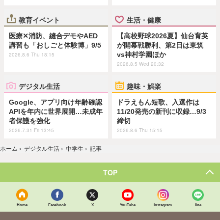
教育イベント
生活・健康
医療✕消防、縫合デモやAED
【高校野球2026夏】仙台育英
講習も「おしごと体験博」9/5
が開幕戦勝利、第2日は東筑
vs神村学園ほか
2026.8.6 Thu 18:15
2026.8.5 Wed 20:32
デジタル生活
趣味・娯楽
Google、アプリ向け年齢確認
ドラえもん短歌、入選作は
APIを年内に世界展開…未成年
11/20発売の新刊に収録…9/3
者保護を強化
締切
2026.7.31 Fri 13:45
2026.8.6 Thu 15:15
ホーム
›
デジタル生活
›
中学生
›
記事
TOP
Home
Facebook
X
YouTube
Instagram
line