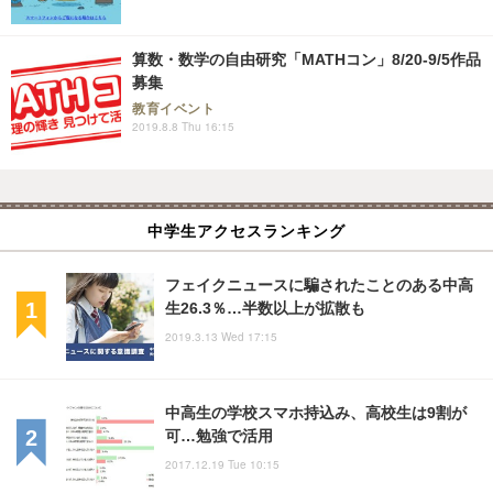
算数・数学の自由研究「MATHコン」8/20-9/5作品
募集
教育イベント
2019.8.8 Thu 16:15
中学生アクセスランキング
フェイクニュースに騙されたことのある中高
生26.3％…半数以上が拡散も
2019.3.13 Wed 17:15
中高生の学校スマホ持込み、高校生は9割が
可…勉強で活用
2017.12.19 Tue 10:15