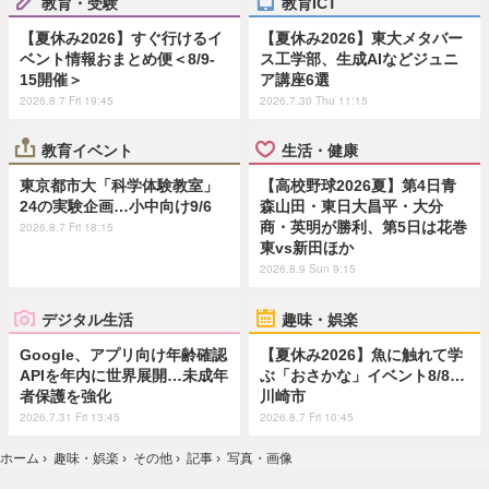
教育・受験
教育ICT
【夏休み2026】すぐ行けるイ
【夏休み2026】東大メタバー
ベント情報おまとめ便＜8/9-
ス工学部、生成AIなどジュニ
15開催＞
ア講座6選
2026.8.7 Fri 19:45
2026.7.30 Thu 11:15
教育イベント
生活・健康
東京都市大「科学体験教室」
【高校野球2026夏】第4日青
24の実験企画…小中向け9/6
森山田・東日大昌平・大分
商・英明が勝利、第5日は花巻
2026.8.7 Fri 18:15
東vs新田ほか
2026.8.9 Sun 9:15
デジタル生活
趣味・娯楽
Google、アプリ向け年齢確認
【夏休み2026】魚に触れて学
APIを年内に世界展開…未成年
ぶ「おさかな」イベント8/8…
者保護を強化
川崎市
2026.7.31 Fri 13:45
2026.8.7 Fri 10:45
ホーム
›
趣味・娯楽
›
その他
›
記事
›
写真・画像