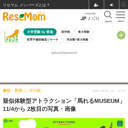
リセマム メンバーズ
Language
JP
/
CN
menu
search
大学受験 by 東進
医学部
東大受験
医専予備校徹底リサーチ
河合塾×東大特集
親子で考える大学選び
高校受験
中学受験
小学校受験
advertisement
共通テスト
夏休み
8月開催学校説明会・相談会
8月開催イベント・WS
全国公立高校 過去問
人気記事
自由研究教材（小学生向け）
自由研究教材（中学生向け）
ランキング
趣味・娯楽
その他
2022.10.25（火） 12:15
疑似体験型アトラクション「馬れるMUSEUM」
11/4から 2枚目の写真・画像