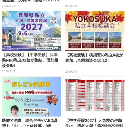
偏差値…筑駒74・桜蔭70＜PR＞
2026.7.10
2026.8.5
【高校受験】【中学受験】兵庫
【高校受験】横須賀の私立4校が
県内の私立31校が集結、個別相
参加…合同相談会10/12
談会9/6
2026.7.28
2026.8.5
医療✕消防、縫合デモやAED講
【中学受験2027】人気校の併願
習も「おしごと体験博」9/5
先は…四谷大塚「第2回合不合判