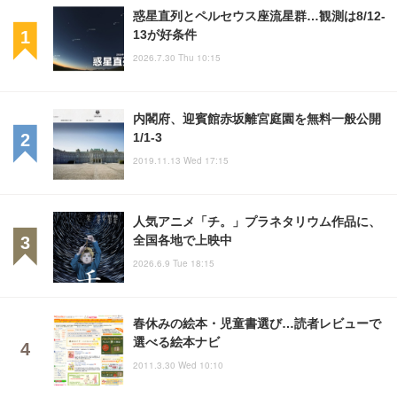
惑星直列とペルセウス座流星群…観測は8/12-
13が好条件
2026.7.30 Thu 10:15
内閣府、迎賓館赤坂離宮庭園を無料一般公開
1/1-3
2019.11.13 Wed 17:15
人気アニメ「チ。」プラネタリウム作品に、
全国各地で上映中
2026.6.9 Tue 18:15
春休みの絵本・児童書選び…読者レビューで
選べる絵本ナビ
2011.3.30 Wed 10:10