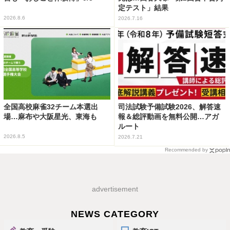
定テスト」結果
2026.8.6
2026.7.16
全国高校麻雀32チーム本選出
司法試験予備試験2026、解答速
場…麻布や大阪星光、東海も
報＆総評動画を無料公開…アガ
ルート
2026.8.5
2026.7.21
Recommended by
advertisement
NEWS CATEGORY