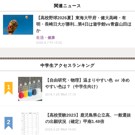
関連ニュース
【高校野球2026夏】東海大甲府・健大高崎・有
明・長崎日大が勝利...第4日は遊学館vs青森山田ほ
か
生活・健康
2026.8.7 Fri 15:52
中学生アクセスランキング
【自由研究・物理】温まりやすい色 or 冷め
やすい色は？（中学生向け）
2018.7.25 Wed 17:15
【高校受験2023】鹿児島県公立高、一般選抜
の出願状況（確定）甲南1.48倍
2023.2.22 Wed 19:00