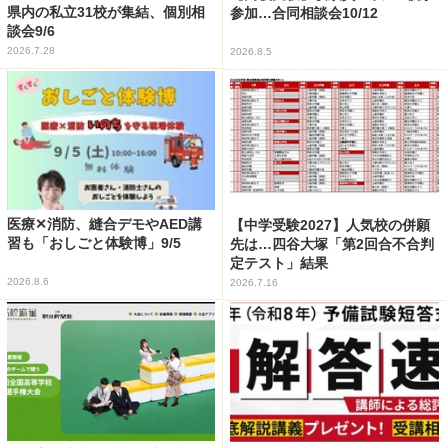
県内の私立31校が集結、個別相
参加…合同相談会10/12
談会9/6
2026.7.28
2026.8.5
医療✕消防、縫合デモやAED講
【中学受験2027】人気校の併願
習も「おしごと体験博」9/5
先は…四谷大塚「第2回合不合判
定テスト」結果
2026.8.6
2026.7.16