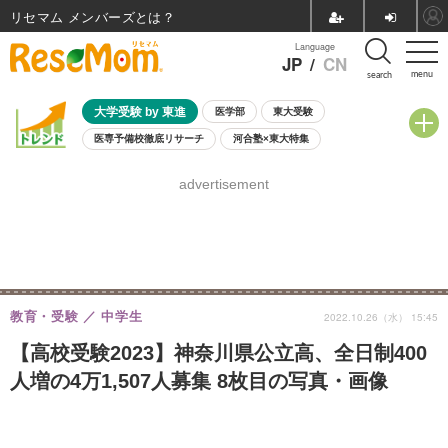
リセマム メンバーズ
Language
JP
/
CN
menu
search
大学受験 by 東進
医学部
東大受験
医専予備校徹底リサーチ
河合塾×東大特集
親子で考える大学選び
高校受験
中学受験
小学校受験
advertisement
共通テスト
夏休み
8月開催学校説明会・相談会
8月開催イベント・WS
全国公立高校 過去問
人気記事
自由研究教材（小学生向け）
自由研究教材（中学生向け）
ランキング
教育・受験
中学生
2022.10.26（水） 15:45
【高校受験2023】神奈川県公立高、全日制400
人増の4万1,507人募集 8枚目の写真・画像