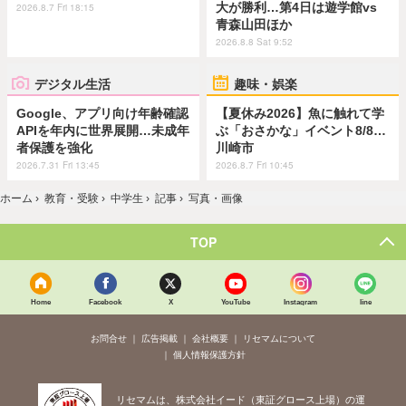
大が勝利…第4日は遊学館vs
2026.8.7 Fri 18:15
青森山田ほか
2026.8.8 Sat 9:52
デジタル生活
趣味・娯楽
Google、アプリ向け年齢確認
【夏休み2026】魚に触れて学
APIを年内に世界展開…未成年
ぶ「おさかな」イベント8/8…
者保護を強化
川崎市
2026.7.31 Fri 13:45
2026.8.7 Fri 10:45
ホーム
›
教育・受験
›
中学生
›
記事
›
写真・画像
TOP
Home
Facebook
X
YouTube
Instagram
line
お問合せ
広告掲載
会社概要
リセマムについて
個人情報保護方針
リセマムは、株式会社イード（東証グロース上場）の運