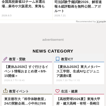
全国高校麻雀32チーム本選出
司法試験予備試験2026、解答速
場…麻布や大阪星光、東海も
報＆総評動画を無料公開…アガ
ルート
2026.8.5
2026.7.21
Recommended by
advertisement
NEWS CATEGORY
教育・受験
教育ICT
【夏休み2026】すぐ行けるイ
【夏休み2026】東大メタバー
ベント情報おまとめ便＜8/9-
ス工学部、生成AIなどジュニ
15開催＞
ア講座6選
2026.8.7 Fri 19:45
2026.7.30 Thu 11:15
教育イベント
生活・健康
東京都市大「科学体験教室」
【高校野球2026夏】東海大甲
24の実験企画…小中向け9/6
府・健大高崎・有明・長崎日