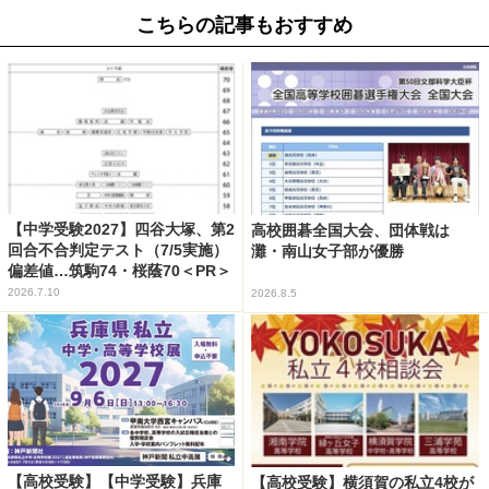
こちらの記事もおすすめ
【中学受験2027】四谷大塚、第2
高校囲碁全国大会、団体戦は
回合不合判定テスト（7/5実施）
灘・南山女子部が優勝
偏差値…筑駒74・桜蔭70＜PR＞
2026.7.10
2026.8.5
【高校受験】【中学受験】兵庫
【高校受験】横須賀の私立4校が