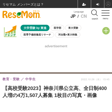
リセマム メンバーズ
Language
JP
/
CN
menu
search
大学受験 by 東進
医学部
東大受験
医専予備校徹底リサーチ
河合塾×東大特集
親子で考える大学選び
高校受験
中学受験
小学校受験
advertisement
共通テスト
夏休み
8月開催学校説明会・相談会
8月開催イベント・WS
全国公立高校 過去問
人気記事
自由研究教材（小学生向け）
自由研究教材（中学生向け）
ランキング
教育・受験
中学生
2022.10.26（水） 15:45
【高校受験2023】神奈川県公立高、全日制400
人増の4万1,507人募集 1枚目の写真・画像