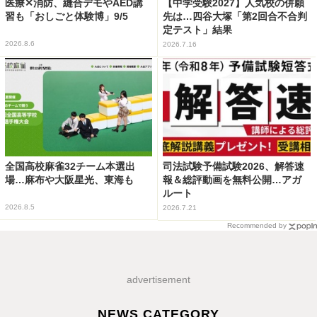
医療✕消防、縫合デモやAED講
【中学受験2027】人気校の併願
習も「おしごと体験博」9/5
先は…四谷大塚「第2回合不合判
定テスト」結果
2026.8.6
2026.7.16
全国高校麻雀32チーム本選出
司法試験予備試験2026、解答速
場…麻布や大阪星光、東海も
報＆総評動画を無料公開…アガ
ルート
2026.8.5
2026.7.21
Recommended by
advertisement
NEWS CATEGORY