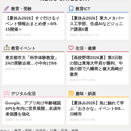
教育・受験
教育ICT
【夏休み2026】すぐ行けるイ
【夏休み2026】東大メタバー
ベント情報おまとめ便＜8/9-
ス工学部、生成AIなどジュニ
15開催＞
ア講座6選
2026.8.7 Fri 19:45
2026.7.30 Thu 11:15
教育イベント
生活・健康
東京都市大「科学体験教室」
【高校野球2026夏】第3日朝
24の実験企画…小中向け9/6
の部は東海大甲府が勝利、午
後の部で八幡商と健大高崎が
2026.8.7 Fri 18:15
激突
2026.8.7 Fri 12:45
デジタル生活
趣味・娯楽
Google、アプリ向け年齢確認
【夏休み2026】魚に触れて学
APIを年内に世界展開…未成年
ぶ「おさかな」イベント8/8…
者保護を強化
川崎市
2026.7.31 Fri 13:45
2026.8.7 Fri 10:45
ホーム
›
教育・受験
›
中学生
›
記事
›
写真・画像