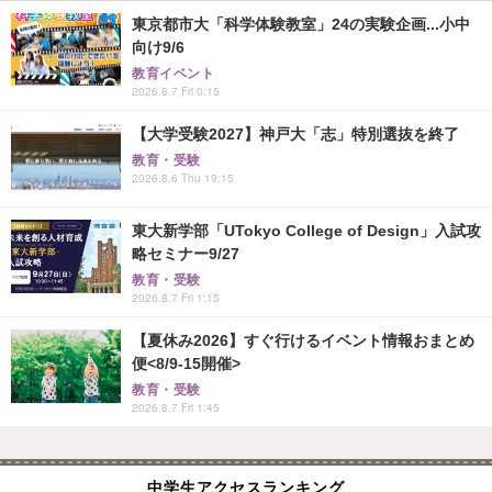
東京都市大「科学体験教室」24の実験企画...小中
向け9/6
教育イベント
2026.8.7 Fri 0:15
【大学受験2027】神戸大「志」特別選抜を終了
教育・受験
2026.8.6 Thu 19:15
東大新学部「UTokyo College of Design」入試攻
略セミナー9/27
教育・受験
2026.8.7 Fri 1:15
【夏休み2026】すぐ行けるイベント情報おまとめ
便<8/9-15開催>
教育・受験
2026.8.7 Fri 1:45
中学生アクセスランキング