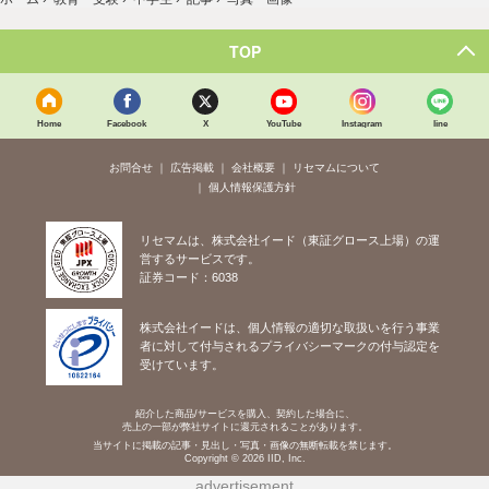
TOP
Home
Facebook
X
YouTube
Instagram
line
お問合せ
広告掲載
会社概要
リセマムについて
個人情報保護方針
リセマムは、株式会社イード（東証グロース上場）の運
営するサービスです。
証券コード：6038
株式会社イードは、個人情報の適切な取扱いを行う事業
者に対して付与されるプライバシーマークの付与認定を
受けています。
紹介した商品/サービスを購入、契約した場合に、
売上の一部が弊社サイトに還元されることがあります。
当サイトに掲載の記事・見出し・写真・画像の無断転載を禁じます。
Copyright © 2026 IID, Inc.
advertisement