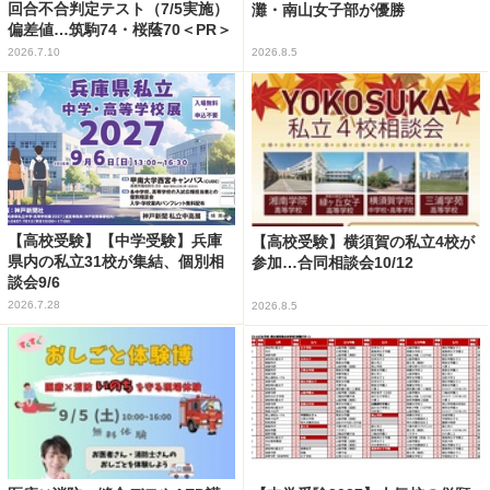
回合不合判定テスト（7/5実施）
灘・南山女子部が優勝
偏差値…筑駒74・桜蔭70＜PR＞
2026.7.10
2026.8.5
【高校受験】【中学受験】兵庫
【高校受験】横須賀の私立4校が
県内の私立31校が集結、個別相
参加…合同相談会10/12
談会9/6
2026.7.28
2026.8.5