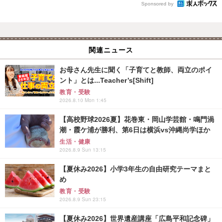
Sponsored by
関連ニュース
お母さん先生に聞く「子育てと教師、両立のポイ
ント」とは...Teacher’s[Shift]
教育・受験
2026.8.10 Mon 1:45
【高校野球2026夏】花巻東・岡山学芸館・鳴門渦
潮・霞ケ浦が勝利、第6日は横浜vs沖縄尚学ほか
生活・健康
2026.8.9 Sun 13:15
【夏休み2026】小学3年生の自由研究テーマまと
め
教育・受験
2026.8.9 Sun 23:15
【夏休み2026】世界遺産講座「広島平和記念碑」