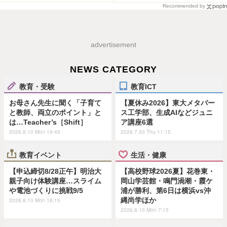
Recommended by
advertisement
NEWS CATEGORY
教育・受験
教育ICT
お母さん先生に聞く「子育て
【夏休み2026】東大メタバー
と教師、両立のポイント」と
ス工学部、生成AIなどジュニ
は…Teacher’s［Shift］
ア講座6選
2026.8.10 Mon 19:45
2026.7.30 Thu 11:15
教育イベント
生活・健康
【申込締切8/28正午】明治大
【高校野球2026夏】花巻東・
親子向け体験講座…スライム
岡山学芸館・鳴門渦潮・霞ケ
や電池づくりに挑戦9/5
浦が勝利、第6日は横浜vs沖
縄尚学ほか
2026.8.10 Mon 18:15
2026.8.10 Mon 7:15