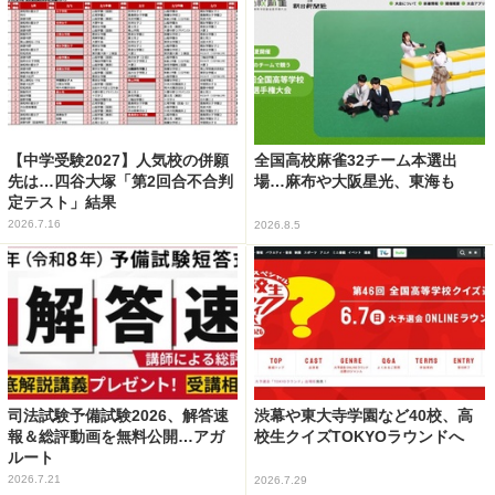
【中学受験2027】人気校の併願
全国高校麻雀32チーム本選出
先は…四谷大塚「第2回合不合判
場…麻布や大阪星光、東海も
定テスト」結果
2026.7.16
2026.8.5
司法試験予備試験2026、解答速
渋幕や東大寺学園など40校、高
報＆総評動画を無料公開…アガ
校生クイズTOKYOラウンドへ
ルート
2026.7.21
2026.7.29