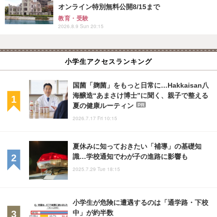
オンライン特別無料公開8/15まで
教育・受験
2026.8.9 Sun 20:15
小学生アクセスランキング
国菌「麹菌」をもっと日常に…Hakkaisan八
海醸造“あまさけ博士”に聞く、親子で整える
夏の健康ルーティン
PR
2026.7.17 Fri 10:15
夏休みに知っておきたい「補導」の基礎知
識…学校通知でわが子の進路に影響も
2025.7.29 Tue 18:15
小学生が危険に遭遇するのは「通学路・下校
中」が約半数