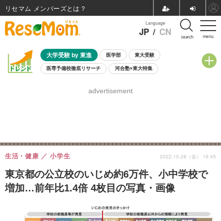
リセマム メンバーズ
Language
JP
/
CN
menu
search
大学受験 by 東進
医学部
東大受験
医専予備校徹底リサーチ
河合塾×東大特集
親子で考える大学選び
高校受験
中学受験
小学校受験
advertisement
共通テスト
夏休み
8月開催学校説明会・相談会
8月開催イベント・WS
全国公立高校 過去問
人気記事
自由研究教材（小学生向け）
自由研究教材（中学生向け）
ランキング
生活・健康
小学生
2022.10.28（金） 16:45
東京都の公立校のいじめ約6万件、小中学校で
増加…前年比1.4倍 4枚目の写真・画像