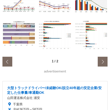
‹
1
/
2
advertisement
大型トラックドライバー/未経験OK/設立40年超の安定企業/安
定した仕事量/車通勤OK
山田運送株式会社 浦安
千葉県
月給36万円～58万円