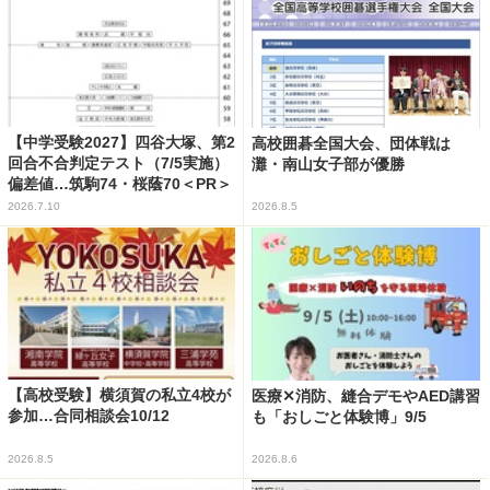
【中学受験2027】四谷大塚、第2
高校囲碁全国大会、団体戦は
回合不合判定テスト（7/5実施）
灘・南山女子部が優勝
偏差値…筑駒74・桜蔭70＜PR＞
2026.7.10
2026.8.5
【高校受験】横須賀の私立4校が
医療✕消防、縫合デモやAED講習
参加…合同相談会10/12
も「おしごと体験博」9/5
2026.8.5
2026.8.6