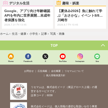
デジタル生活
趣味・娯楽
Google、アプリ向け年齢確認
【夏休み2026】魚に触れて学
APIを年内に世界展開…未成年
ぶ「おさかな」イベント8/8…
者保護を強化
川崎市
2026.7.31 Fri 13:45
2026.8.7 Fri 10:45
ホーム
›
生活・健康
›
小学生
›
記事
›
写真・画像
TOP
Home
Facebook
X
YouTube
Instagram
line
お問合せ
広告掲載
会社概要
リセマムについて
個人情報保護方針
リセマムは、株式会社イード（東証グロース上場）の運
営するサービスです。
証券コード：6038
株式会社イードは、個人情報の適切な取扱いを行う事業