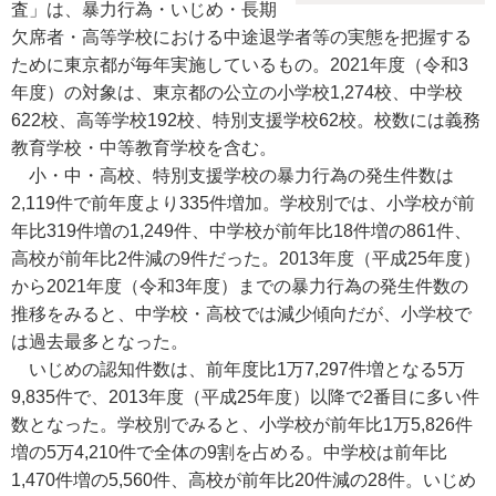
査」は、暴力行為・いじめ・長期
欠席者・高等学校における中途退学者等の実態を把握する
ために東京都が毎年実施しているもの。2021年度（令和3
年度）の対象は、東京都の公立の小学校1,274校、中学校
622校、高等学校192校、特別支援学校62校。校数には義務
教育学校・中等教育学校を含む。
小・中・高校、特別支援学校の暴力行為の発生件数は
2,119件で前年度より335件増加。学校別では、小学校が前
年比319件増の1,249件、中学校が前年比18件増の861件、
高校が前年比2件減の9件だった。2013年度（平成25年度）
から2021年度（令和3年度）までの暴力行為の発生件数の
推移をみると、中学校・高校では減少傾向だが、小学校で
は過去最多となった。
いじめの認知件数は、前年度比1万7,297件増となる5万
9,835件で、2013年度（平成25年度）以降で2番目に多い件
数となった。学校別でみると、小学校が前年比1万5,826件
増の5万4,210件で全体の9割を占める。中学校は前年比
1,470件増の5,560件、高校が前年比20件減の28件。いじめ