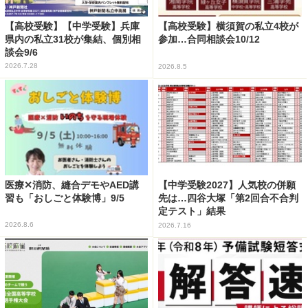
【高校受験】【中学受験】兵庫
【高校受験】横須賀の私立4校が
県内の私立31校が集結、個別相
参加…合同相談会10/12
談会9/6
2026.7.28
2026.8.5
医療✕消防、縫合デモやAED講
【中学受験2027】人気校の併願
習も「おしごと体験博」9/5
先は…四谷大塚「第2回合不合判
定テスト」結果
2026.8.6
2026.7.16