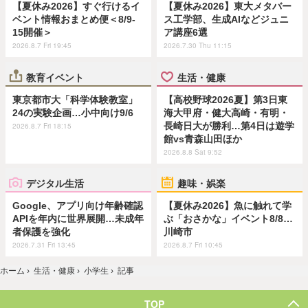
【夏休み2026】すぐ行けるイ
【夏休み2026】東大メタバー
ベント情報おまとめ便＜8/9-
ス工学部、生成AIなどジュニ
15開催＞
ア講座6選
2026.8.7 Fri 19:45
2026.7.30 Thu 11:15
教育イベント
生活・健康
東京都市大「科学体験教室」
【高校野球2026夏】第3日東
24の実験企画…小中向け9/6
海大甲府・健大高崎・有明・
長崎日大が勝利…第4日は遊学
2026.8.7 Fri 18:15
館vs青森山田ほか
2026.8.8 Sat 9:52
デジタル生活
趣味・娯楽
Google、アプリ向け年齢確認
【夏休み2026】魚に触れて学
APIを年内に世界展開…未成年
ぶ「おさかな」イベント8/8…
者保護を強化
川崎市
2026.7.31 Fri 13:45
2026.8.7 Fri 10:45
ホーム
›
生活・健康
›
小学生
›
記事
TOP