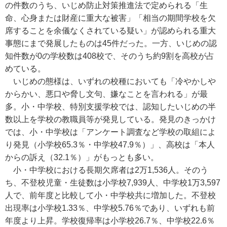
の件数のうち、いじめ防止対策推進法で定められる「生
命、心身または財産に重大な被害」「相当の期間学校を欠
席することを余儀なくされている疑い」が認められる重大
事態にまで発展したものは45件だった。一方、いじめの認
知件数が0の学校数は408校で、そのうち約9割を高校が占
めている。
いじめの態様は、いずれの校種においても「冷やかしや
からかい、悪口や脅し文句、嫌なことを言われる」が最
多。小・中学校、特別支援学校では、認知したいじめの半
数以上を学校の教職員等が発見している。発見のきっかけ
では、小・中学校は「アンケート調査など学校の取組によ
り発見（小学校65.3％・中学校47.9％）」、高校は「本人
からの訴え（32.1％）」がもっとも多い。
小・中学校における長期欠席者は2万1,536人。そのう
ち、不登校児童・生徒数は小学校7,939人、中学校1万3,597
人で、前年度と比較して小・中学校共に増加した。不登校
出現率は小学校1.33％、中学校5.76％であり、いずれも前
年度より上昇。学校復帰率は小学校26.7％、中学校22.6％