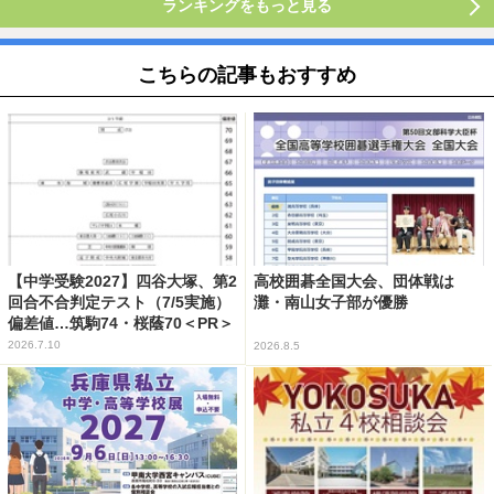
ランキングをもっと見る
こちらの記事もおすすめ
【中学受験2027】四谷大塚、第2
高校囲碁全国大会、団体戦は
回合不合判定テスト（7/5実施）
灘・南山女子部が優勝
偏差値…筑駒74・桜蔭70＜PR＞
2026.7.10
2026.8.5