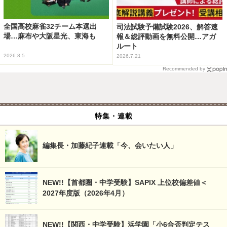
全国高校麻雀32チーム本選出
司法試験予備試験2026、解答速
場…麻布や大阪星光、東海も
報＆総評動画を無料公開…アガ
ルート
2026.8.5
2026.7.21
Recommended by
特集・連載
編集長・加藤紀子連載「今、会いたい人」
NEW!!【首都圏・中学受験】SAPIX 上位校偏差値＜
2027年度版（2026年4月）
NEW!!【関西・中学受験】浜学園「小6合否判定テス