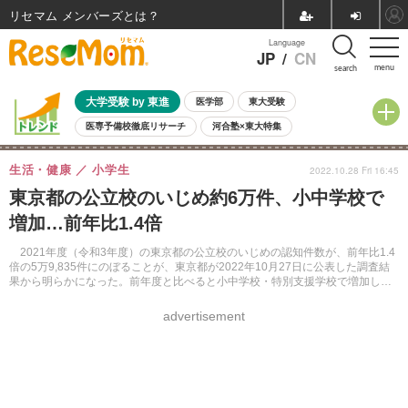
リセマム メンバーズ
Language
JP
/
CN
menu
search
大学受験 by 東進
医学部
東大受験
医専予備校徹底リサーチ
河合塾×東大特集
親子で考える大学選び
高校受験
中学受験
小学校受験
生活・健康
小学生
2022.10.28 Fri 16:45
共通テスト
夏休み
8月開催学校説明会・相談会
東京都の公立校のいじめ約6万件、小中学校で
8月開催イベント・WS
全国公立高校 過去問
人気記事
増加…前年比1.4倍
自由研究教材（小学生向け）
自由研究教材（中学生向け）
ランキング
2021年度（令和3年度）の東京都の公立校のいじめの認知件数が、前年比1.4
倍の5万9,835件にのぼることが、東京都が2022年10月27日に公表した調査結
果から明らかになった。前年度と比べると小中学校・特別支援学校で増加して
いる。
advertisement