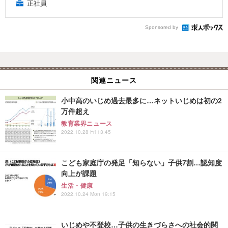
正社員
Sponsored by
関連ニュース
小中高のいじめ過去最多に…ネットいじめは初の2
万件超え
教育業界ニュース
2022.10.28 Fri 13:45
こども家庭庁の発足「知らない」子供7割…認知度
向上が課題
生活・健康
2022.10.24 Mon 19:15
いじめや不登校…子供の生きづらさへの社会的関