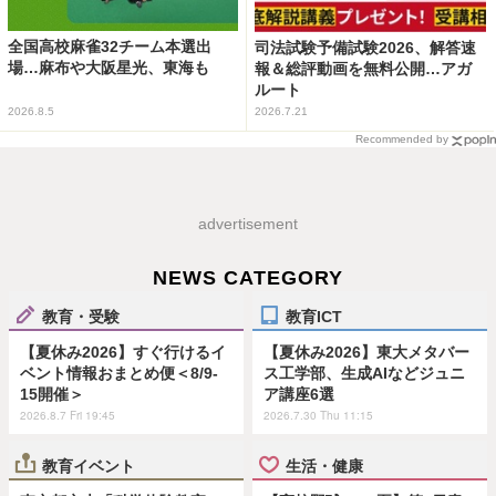
全国高校麻雀32チーム本選出
司法試験予備試験2026、解答速
場…麻布や大阪星光、東海も
報＆総評動画を無料公開…アガ
ルート
2026.8.5
2026.7.21
Recommended by
advertisement
NEWS CATEGORY
教育・受験
教育ICT
【夏休み2026】すぐ行けるイ
【夏休み2026】東大メタバー
ベント情報おまとめ便＜8/9-
ス工学部、生成AIなどジュニ
15開催＞
ア講座6選
2026.8.7 Fri 19:45
2026.7.30 Thu 11:15
教育イベント
生活・健康