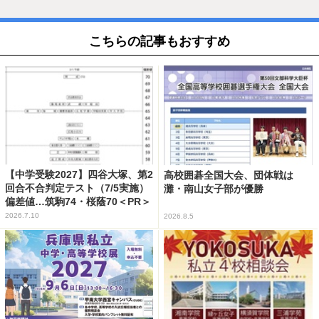
こちらの記事もおすすめ
【中学受験2027】四谷大塚、第2
高校囲碁全国大会、団体戦は
回合不合判定テスト（7/5実施）
灘・南山女子部が優勝
偏差値…筑駒74・桜蔭70＜PR＞
2026.7.10
2026.8.5