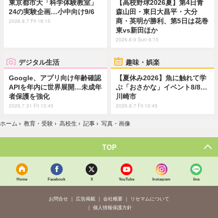
東京都市大「科学体験教室」
【高校野球2026夏】第4日青
24の実験企画…小中向け9/6
森山田・東日大昌平・大分
商・英明が勝利、第5日は花巻
2026.8.7 Fri 18:15
東vs新田ほか
2026.8.9 Sun 9:15
デジタル生活
趣味・娯楽
Google、アプリ向け年齢確認
【夏休み2026】魚に触れて学
APIを年内に世界展開…未成年
ぶ「おさかな」イベント8/8…
者保護を強化
川崎市
2026.7.31 Fri 13:45
2026.8.7 Fri 10:45
ホーム
›
教育・受験
›
高校生
›
記事
›
写真・画像
TOP
Home
Facebook
X
YouTube
Instagram
line
お問合せ
広告掲載
会社概要
リセマムについて
個人情報保護方針