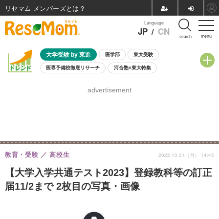
リセマム メンバーズ
Language
JP
/
CN
menu
search
大学受験 by 東進
医学部
東大受験
医専予備校徹底リサーチ
河合塾×東大特集
親子で考える大学選び
高校受験
中学受験
小学校受験
advertisement
共通テスト
夏休み
8月開催学校説明会・相談会
8月開催イベント・WS
全国公立高校 過去問
人気記事
自由研究教材（小学生向け）
自由研究教材（中学生向け）
ランキング
教育・受験
高校生
2022.10.31（月） 14:45
【大学入学共通テスト2023】登録教科等の訂正
届11/2まで 2枚目の写真・画像