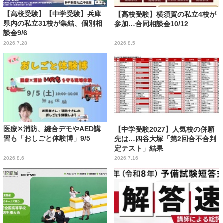
【高校受験】【中学受験】兵庫
【高校受験】横須賀の私立4校が
県内の私立31校が集結、個別相
参加…合同相談会10/12
談会9/6
2026.7.28
2026.8.5
医療✕消防、縫合デモやAED講
【中学受験2027】人気校の併願
習も「おしごと体験博」9/5
先は…四谷大塚「第2回合不合判
定テスト」結果
2026.8.6
2026.7.16