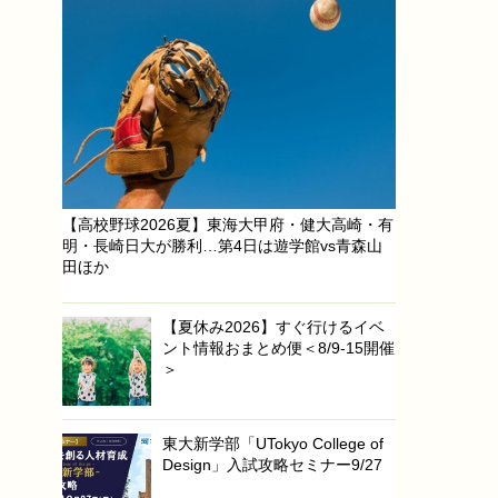
【高校野球2026夏】東海大甲府・健大高崎・有
明・長崎日大が勝利…第4日は遊学館vs青森山
田ほか
【夏休み2026】すぐ行けるイベ
ント情報おまとめ便＜8/9-15開催
＞
東大新学部「UTokyo College of
Design」入試攻略セミナー9/27