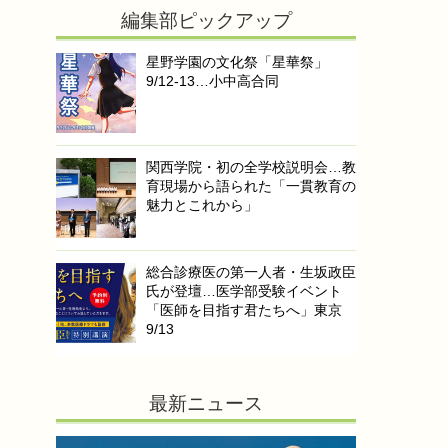
編集部ピックアップ
星野学園の文化祭「星華祭」
9/12-13…小中高合同
関西学院・初の全学校説明会…教
育現場から語られた「一貫教育の
魅力とこれから」
総合診療医の第一人者・生坂政臣
氏が登壇…医学部受験イベント
「医師を目指す君たちへ」東京
9/13
最新ニュース