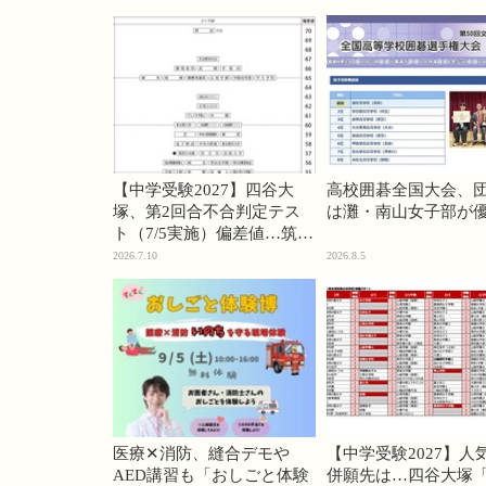
【中学受験2027】四谷大
高校囲碁全国大会、
塚、第2回合不合判定テス
は灘・南山女子部が
ト（7/5実施）偏差値…筑駒
74・桜蔭70＜PR＞
2026.7.10
2026.8.5
医療✕消防、縫合デモや
【中学受験2027】人
AED講習も「おしごと体験
併願先は…四谷大塚「