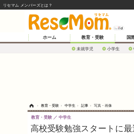
リセマム メンバーズ
ホーム
教育・受験
国
未就学児
小学生
ホーム
›
教育・受験
›
中学生
›
記事
›
写真・画像
教育・受験
中学生
高校受験勉強スタートに最