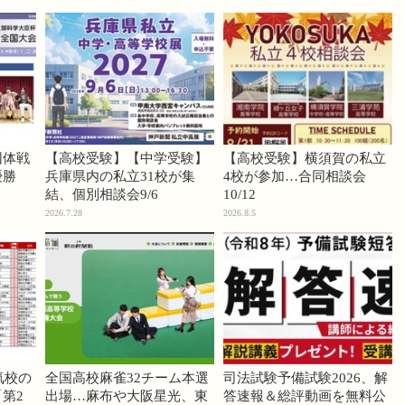
団体戦
【高校受験】【中学受験】
【高校受験】横須賀の私立
優勝
兵庫県内の私立31校が集
4校が参加…合同相談会
結、個別相談会9/6
10/12
2026.7.28
2026.8.5
気校の
全国高校麻雀32チーム本選
司法試験予備試験2026、解
第2
出場…麻布や大阪星光、東
答速報＆総評動画を無料公