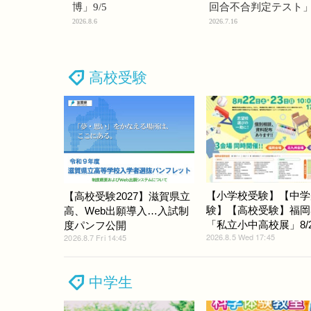
博」9/5
回合不合判定テスト
2026.8.6
2026.7.16
高校受験
【小学校受験】【中学
【高校受験2027】滋賀県立
験】【高校受験】福岡
高、Web出願導入…入試制
「私立小中高校展」8/22
度パンフ公開
2026.8.5 Wed 17:45
2026.8.7 Fri 14:45
中学生