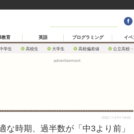
際教育
英語
プログラミング
イベ
中学生
高校生
大学生
高校偏差値
公立高校・
advertisement
2022.11.4 Fri 18:45
適な時期、過半数が「中3より前」