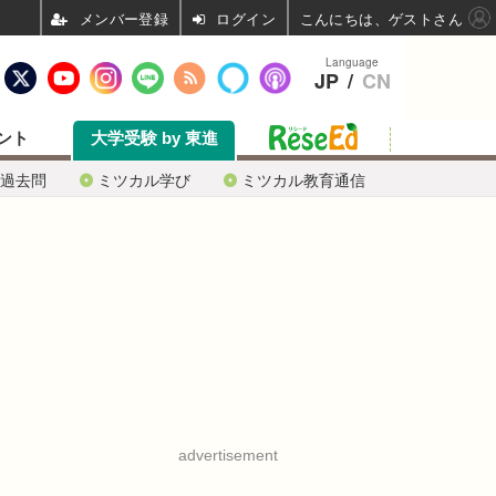
ログイン
こんにちは、ゲストさん
Language
JP
/
CN
ント
大学受験 by 東進
過去問
ミツカル学び
ミツカル教育通信
advertisement