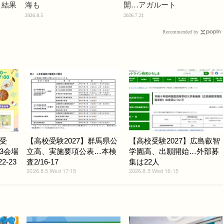
」結果
海も
開…アガルート
2026.8.5
2026.7.21
Recommended by
受
【高校受験2027】群馬県公
【高校受験2027】広島叡智
3会場
立高、実施要項公表…本検
学園高、出願開始…外部募
-23
査2/16-17
集は22人
2026.8.5 Wed 17:15
2026.8.5 Wed 16:15