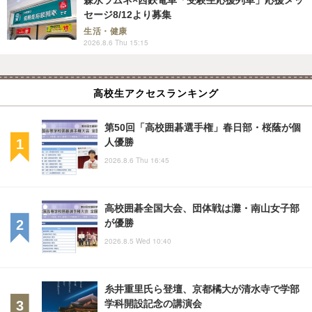
森永ラムネ×西鉄電車「受験生応援列車」応援メッ
セージ8/12より募集
生活・健康
2026.8.6 Thu 15:15
高校生アクセスランキング
第50回「高校囲碁選手権」春日部・桜蔭が個
人優勝
2026.8.6 Thu 16:45
高校囲碁全国大会、団体戦は灘・南山女子部
が優勝
2026.8.5 Wed 10:40
糸井重里氏ら登壇、京都橘大が清水寺で学部
学科開設記念の講演会