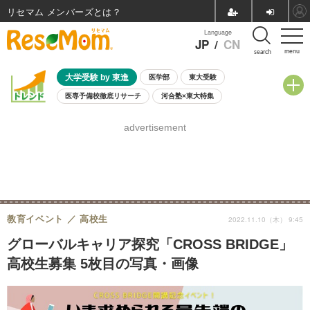
リセマム メンバーズ
Language
JP
/
CN
menu
search
大学受験 by 東進
医学部
東大受験
医専予備校徹底リサーチ
河合塾×東大特集
親子で考える大学選び
高校受験
中学受験
小学校受験
advertisement
共通テスト
夏休み
8月開催学校説明会・相談会
8月開催イベント・WS
全国公立高校 過去問
人気記事
自由研究教材（小学生向け）
自由研究教材（中学生向け）
ランキング
教育イベント
高校生
2022.11.10（木） 9:45
グローバルキャリア探究「CROSS BRIDGE」
高校生募集 5枚目の写真・画像