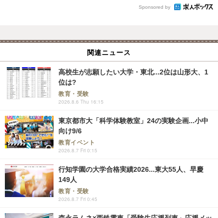
Sponsored by
関連ニュース
高校生が志願したい大学・東北...2位は山形大、1
位は?
教育・受験
2026.8.6 Thu 16:15
東京都市大「科学体験教室」24の実験企画...小中
向け9/6
教育イベント
2026.8.7 Fri 0:15
行知学園の大学合格実績2026...東大55人、早慶
149人
教育・受験
2026.8.7 Fri 0:45