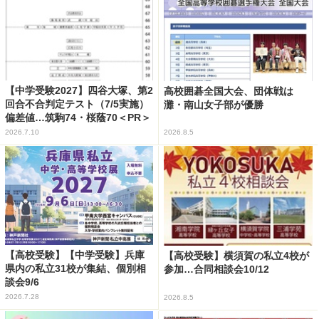
【中学受験2027】四谷大塚、第2
高校囲碁全国大会、団体戦は
回合不合判定テスト（7/5実施）
灘・南山女子部が優勝
偏差値…筑駒74・桜蔭70＜PR＞
2026.7.10
2026.8.5
【高校受験】【中学受験】兵庫
【高校受験】横須賀の私立4校が
県内の私立31校が集結、個別相
参加…合同相談会10/12
談会9/6
2026.7.28
2026.8.5