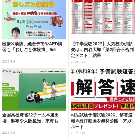
医療✕消防、縫合デモやAED講
【中学受験2027】人気校の併願
習も「おしごと体験博」9/5
先は…四谷大塚「第2回合不合判
定テスト」結果
2026.8.6
2026.7.16
全国高校麻雀32チーム本選出
司法試験予備試験2026、解答速
場…麻布や大阪星光、東海も
報＆総評動画を無料公開…アガ
ルート
2026.8.5
2026.7.21