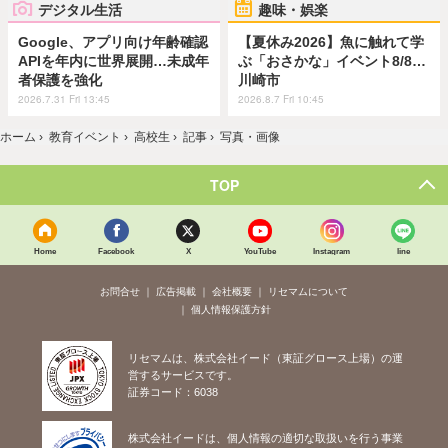
デジタル生活
趣味・娯楽
Google、アプリ向け年齢確認
【夏休み2026】魚に触れて学
APIを年内に世界展開…未成年
ぶ「おさかな」イベント8/8…
者保護を強化
川崎市
2026.7.31 Fri 13:45
2026.8.7 Fri 10:45
ホーム
›
教育イベント
›
高校生
›
記事
›
写真・画像
TOP
Home
Facebook
X
YouTube
Instagram
line
お問合せ
広告掲載
会社概要
リセマムについて
個人情報保護方針
リセマムは、株式会社イード（東証グロース上場）の運
営するサービスです。
証券コード：6038
株式会社イードは、個人情報の適切な取扱いを行う事業