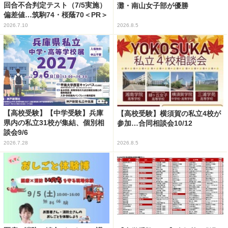
回合不合判定テスト（7/5実施）
灘・南山女子部が優勝
偏差値…筑駒74・桜蔭70＜PR＞
2026.7.10
2026.8.5
【高校受験】【中学受験】兵庫
【高校受験】横須賀の私立4校が
県内の私立31校が集結、個別相
参加…合同相談会10/12
談会9/6
2026.7.28
2026.8.5