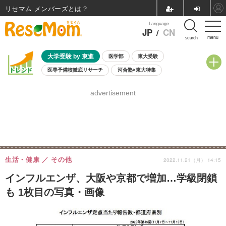
リセマム メンバーズ
Language
JP
/
CN
menu
search
大学受験 by 東進
医学部
東大受験
医専予備校徹底リサーチ
河合塾×東大特集
親子で考える大学選び
高校受験
中学受験
小学校受験
advertisement
共通テスト
夏休み
8月開催学校説明会・相談会
8月開催イベント・WS
全国公立高校 過去問
人気記事
自由研究教材（小学生向け）
自由研究教材（中学生向け）
ランキング
生活・健康
その他
2022.11.21（月） 14:15
インフルエンザ、大阪や京都で増加…学級閉鎖
も 1枚目の写真・画像