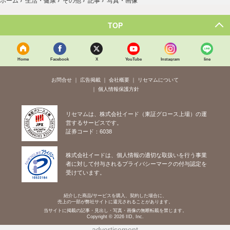
写真・画像
TOP
Home
Facebook
X
YouTube
Instagram
line
お問合せ
広告掲載
会社概要
リセマムについて
個人情報保護方針
リセマムは、株式会社イード（東証グロース上場）の運
営するサービスです。
証券コード：6038
株式会社イードは、個人情報の適切な取扱いを行う事業
者に対して付与されるプライバシーマークの付与認定を
受けています。
紹介した商品/サービスを購入、契約した場合に、
売上の一部が弊社サイトに還元されることがあります。
当サイトに掲載の記事・見出し・写真・画像の無断転載を禁じます。
Copyright © 2026 IID, Inc.
advertisement