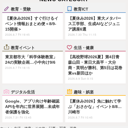
教育・受験
教育ICT
【夏休み2026】すぐ行けるイ
【夏休み2026】東大メタバー
ベント情報おまとめ便＜8/9-
ス工学部、生成AIなどジュニ
15開催＞
ア講座6選
2026.8.7 Fri 19:45
2026.7.30 Thu 11:15
教育イベント
生活・健康
東京都市大「科学体験教室」
【高校野球2026夏】第4日青
24の実験企画…小中向け9/6
森山田・東日大昌平・大分
商・英明が勝利、第5日は花巻
2026.8.7 Fri 18:15
東vs新田ほか
2026.8.9 Sun 9:15
デジタル生活
趣味・娯楽
Google、アプリ向け年齢確認
【夏休み2026】魚に触れて学
APIを年内に世界展開…未成年
ぶ「おさかな」イベント8/8…
者保護を強化
川崎市
2026.7.31 Fri 13:45
2026.8.7 Fri 10:45
ホーム
›
生活・健康
›
その他
›
記事
›