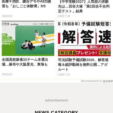
医療✕消防、縫合デモやAED講
【中学受験2027】人気校の併願
習も「おしごと体験博」9/5
先は…四谷大塚「第2回合不合判
定テスト」結果
2026.8.6
2026.7.16
全国高校麻雀32チーム本選出
司法試験予備試験2026、解答速
場…麻布や大阪星光、東海も
報＆総評動画を無料公開…アガ
ルート
2026.8.5
2026.7.21
Recommended by
advertisement
NEWS CATEGORY