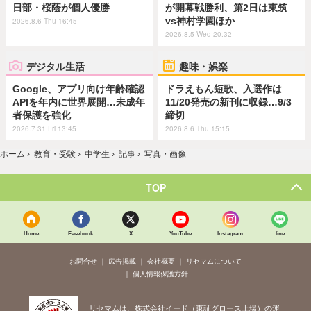
日部・桜蔭が個人優勝
が開幕戦勝利、第2日は東筑
vs神村学園ほか
2026.8.6 Thu 16:45
2026.8.5 Wed 20:32
デジタル生活
趣味・娯楽
Google、アプリ向け年齢確認
ドラえもん短歌、入選作は
APIを年内に世界展開…未成年
11/20発売の新刊に収録…9/3
者保護を強化
締切
2026.7.31 Fri 13:45
2026.8.6 Thu 15:15
ホーム
›
教育・受験
›
中学生
›
記事
›
写真・画像
TOP
Home
Facebook
X
YouTube
Instagram
line
お問合せ
広告掲載
会社概要
リセマムについて
個人情報保護方針
リセマムは、株式会社イード（東証グロース上場）の運