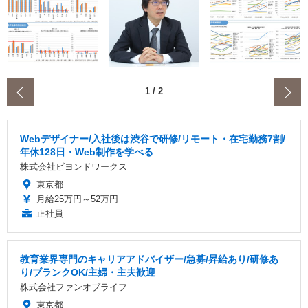
‹
1
/
2
Webデザイナー/入社後は渋谷で研修/リモート・在宅勤務7割/
年休128日・Web制作を学べる
株式会社ビヨンドワークス
東京都
月給25万円～52万円
正社員
教育業界専門のキャリアアドバイザー/急募/昇給あり/研修あ
り/ブランクOK/主婦・主夫歓迎
株式会社ファンオブライフ
東京都