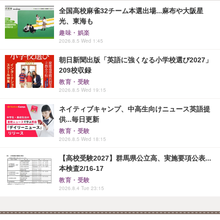
全国高校麻雀32チーム本選出場...麻布や大阪星
光、東海も
趣味・娯楽
2026.8.5 Wed 1:45
朝日新聞出版「英語に強くなる小学校選び2027」
209校収録
教育・受験
2026.8.5 Wed 19:15
ネイティブキャンプ、中高生向けニュース英語提
供...毎日更新
教育・受験
2026.8.5 Wed 18:15
【高校受験2027】群馬県公立高、実施要項公表...
本検査2/16-17
教育・受験
2026.8.4 Tue 23:15