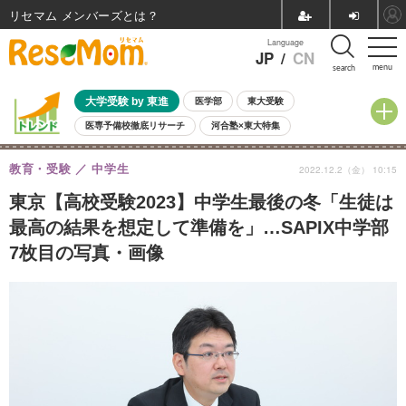
リセマム メンバーズ
Language
JP
/
CN
menu
search
大学受験 by 東進
医学部
東大受験
医専予備校徹底リサーチ
河合塾×東大特集
親子で考える大学選び
高校受験
中学受験
小学校受験
教育・受験
中学生
2022.12.2（金） 10:15
共通テスト
夏休み
8月開催学校説明会・相談会
8月開催イベント・WS
全国公立高校 過去問
人気記事
東京【高校受験2023】中学生最後の冬「生徒は
自由研究教材（小学生向け）
自由研究教材（中学生向け）
ランキング
最高の結果を想定して準備を」…SAPIX中学部
7枚目の写真・画像