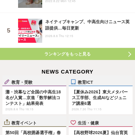
2022.8.22 Mon 12:45
ネイティブキャンプ、中高生向けニュース英
語提供…毎日更新
2026.8.6 Thu 12:15
ランキングをもっと見る
NEWS CATEGORY
教育・受験
教育ICT
灘・渋幕など全国の中高生18
【夏休み2026】東大メタバー
名が入賞…京進「数学解法コ
ス工学部、生成AIなどジュニ
ンテスト」結果発表
ア講座6選
2026.8.6 Thu 16:15
2026.7.30 Thu 11:15
教育イベント
生活・健康
第50回「高校囲碁選手権」春
【高校野球2026夏】仙台育英