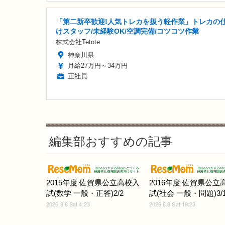
「第二新卒歓迎!人気トレカを扱う軽作業」トレカの
けスタッフ/未経験OK/空調完備/コツコツ作業
株式会社Tetote
神奈川県
月給27万円～34万円
正社員
編集部おすすめの記事
2015年度 佐賀県公立高校入
2016年度 佐賀県公立
試(数学 一般・正答)2/2
試(社会 一般・問題)3/1
2026.8.8 Sat 4:23
2026.8.8 Sat 19:23