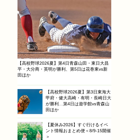
【高校野球2026夏】第4日青森山田・東日大昌
平・大分商・英明が勝利、第5日は花巻東vs新
田ほか
【高校野球2026夏】第3日東海大
甲府・健大高崎・有明・長崎日大
が勝利…第4日は遊学館vs青森山
田ほか
【夏休み2026】すぐ行けるイベ
ント情報おまとめ便＜8/9-15開催
＞