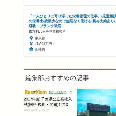
「一人ひとりに寄り添った栄養管理の仕事」/児童相
の栄養士/残業少なめで無理なく働ける/賞与支給あり/
経験・ブランク歓迎
東京都八王子児童相談所
東京都
月給25万円～
正社員
編集部おすすめの記事
2017年度 千葉県公立高校入
試(国語 後期・問題)12/13
2026.8.6 Thu 19:32