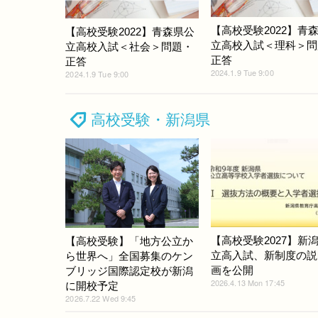
【高校受験2022】青
【高校受験2022】青森県公
立高校入試＜理科＞問
立高校入試＜社会＞問題・
正答
正答
2024.1.9 Tue 9:00
2024.1.9 Tue 9:00
高校受験・新潟県
【高校受験2027】新
【高校受験】「地方公立か
立高入試、新制度の説
ら世界へ」全国募集のケン
画を公開
ブリッジ国際認定校が新潟
2026.4.13 Mon 17:45
に開校予定
2026.7.22 Wed 9:45