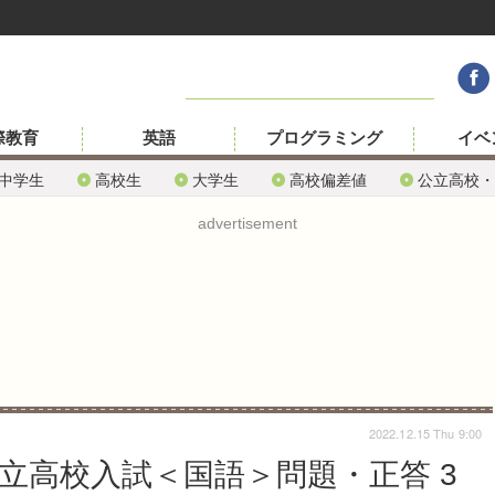
際教育
英語
プログラミング
イベ
中学生
高校生
大学生
高校偏差値
公立高校・
advertisement
2022.12.15 Thu 9:00
公立高校入試＜国語＞問題・正答 3