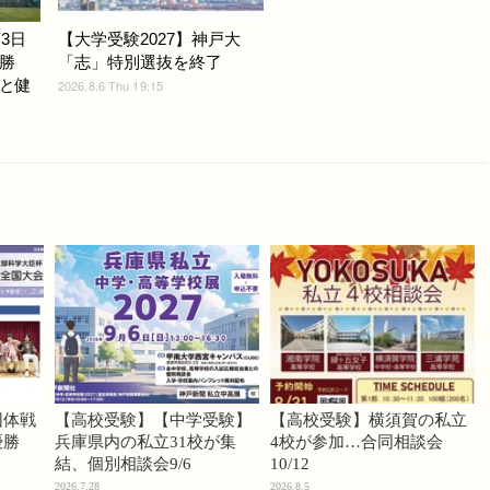
3日
【大学受験2027】神戸大
勝
「志」特別選抜を終了
と健
2026.8.6 Thu 19:15
団体戦
【高校受験】【中学受験】
【高校受験】横須賀の私立
優勝
兵庫県内の私立31校が集
4校が参加…合同相談会
結、個別相談会9/6
10/12
2026.7.28
2026.8.5