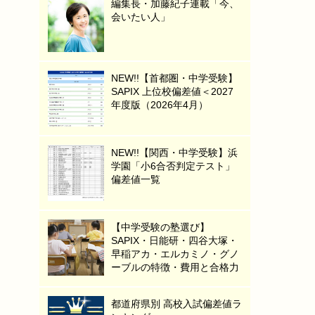
編集長・加藤紀子連載「今、
会いたい人」
NEW!!【首都圏・中学受験】
SAPIX 上位校偏差値＜2027
年度版（2026年4月）
NEW!!【関西・中学受験】浜
学園「小6合否判定テスト」
偏差値一覧
【中学受験の塾選び】
SAPIX・日能研・四谷大塚・
早稲アカ・エルカミノ・グノ
ーブルの特徴・費用と合格力
都道府県別 高校入試偏差値ラ