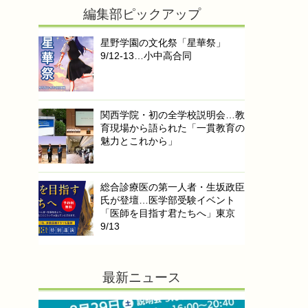
編集部ピックアップ
星野学園の文化祭「星華祭」
9/12-13…小中高合同
関西学院・初の全学校説明会…教
育現場から語られた「一貫教育の
魅力とこれから」
総合診療医の第一人者・生坂政臣
氏が登壇…医学部受験イベント
「医師を目指す君たちへ」東京
9/13
最新ニュース