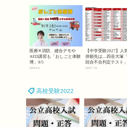
医療✕消防、縫合デモや
【中学受験2027】人
AED講習も「おしごと体験
併願先は…四谷大塚「
博」9/5
回合不合判定テスト
2026.8.6
2026.7.16
高校受験2022