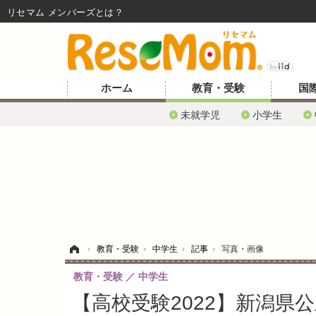
リセマム メンバーズ
ホーム
教育・受験
国
未就学児
小学生
ホーム
›
教育・受験
›
中学生
›
記事
›
写真・画像
教育・受験
中学生
【高校受験2022】新潟県