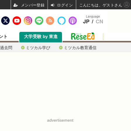
ログイン
こんにちは、ゲストさん
Language
JP
/
CN
ント
大学受験 by 東進
過去問
ミツカル学び
ミツカル教育通信
advertisement