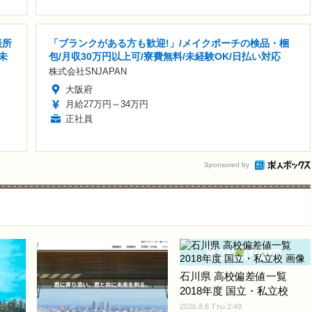
談所
「ブランクがある方も歓迎!」/メイクポーチの検品・梱
未
包/月収30万円以上可/寮費無料/未経験OK/日払い対応
株式会社SNJAPAN
大阪府
月給27万円～34万円
正社員
Sponsored by
石川県 高校偏差値一覧
2018年度 国立・私立校
2026.8.6 Thu 2:49