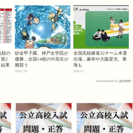
気校の
砂金甲子園、神戸女学院が
全国高校麻雀32チーム本選
第2
優勝…全国14校の中高生が
出場…麻布や大阪星光、東
」結果
腕競う
海も
2026.7.29
2026.8.5
Recommended by