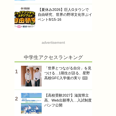
【夏休み2026】巨人Gタウンで
自由研究、世界の野球文化学ぶイ
ベント8/15-16
advertisement
中学生アクセスランキング
「世界とつながる自分」を見
つける…1期生が語る、星野
高校GFC入学後の実り
PR
【高校受験2027】滋賀県立
高、Web出願導入…入試制度
パンフ公開