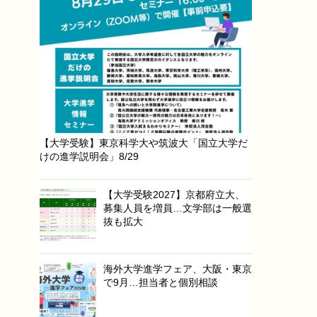
【大学受験】東京科学大や筑波大「国立大学だ
けの進学説明会」8/29
【大学受験2027】京都府立大、
募集人員を増員…文学部は一般選
抜も拡大
海外大学進学フェア、大阪・東京
で9月…担当者と個別相談