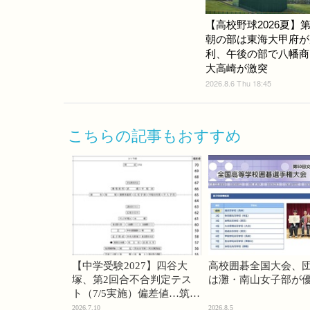
【高校野球2026夏】第
朝の部は東海大甲府が
利、午後の部で八幡商
大高崎が激突
2026.8.6 Thu 18:45
こちらの記事もおすすめ
【中学受験2027】四谷大
高校囲碁全国大会、
塚、第2回合不合判定テス
は灘・南山女子部が
ト（7/5実施）偏差値…筑駒
74・桜蔭70＜PR＞
2026.7.10
2026.8.5