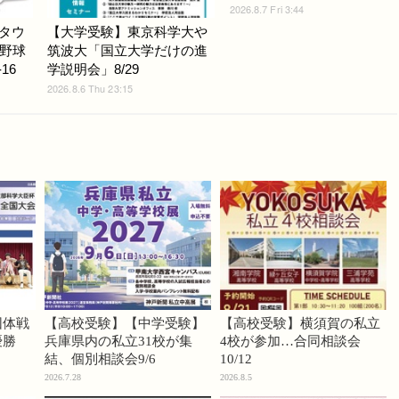
2026.8.7 Fri 3:44
Gタウ
【大学受験】東京科学大や
野球
筑波大「国立大学だけの進
16
学説明会」8/29
2026.8.6 Thu 23:15
団体戦
【高校受験】【中学受験】
【高校受験】横須賀の私立
優勝
兵庫県内の私立31校が集
4校が参加…合同相談会
結、個別相談会9/6
10/12
2026.7.28
2026.8.5