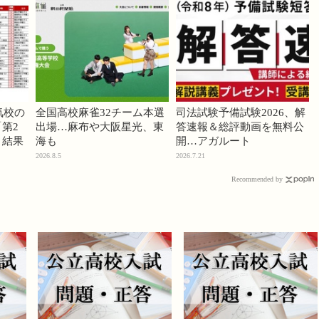
気校の
全国高校麻雀32チーム本選
司法試験予備試験2026、解
第2
出場…麻布や大阪星光、東
答速報＆総評動画を無料公
」結果
海も
開…アガルート
2026.8.5
2026.7.21
Recommended by