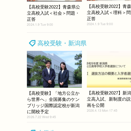
【高校受験2022】青
【高校受験2022】青森県公
立高校入試＜理科＞問
立高校入試＜社会＞問題・
正答
正答
2024.1.9 Tue 9:00
2024.1.9 Tue 9:00
高校受験・新潟県
【高校受験2027】新
【高校受験】「地方公立か
立高入試、新制度の説
ら世界へ」全国募集のケン
画を公開
ブリッジ国際認定校が新潟
2026.4.13 Mon 17:45
に開校予定
2026.7.22 Wed 9:45