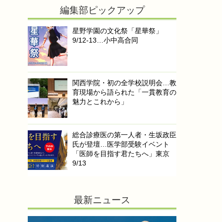
編集部ピックアップ
星野学園の文化祭「星華祭」
9/12-13…小中高合同
関西学院・初の全学校説明会…教
育現場から語られた「一貫教育の
魅力とこれから」
総合診療医の第一人者・生坂政臣
氏が登壇…医学部受験イベント
「医師を目指す君たちへ」東京
9/13
最新ニュース