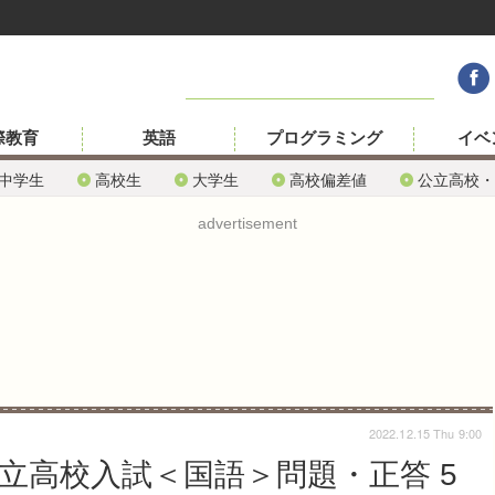
際教育
英語
プログラミング
イベ
中学生
高校生
大学生
高校偏差値
公立高校・
advertisement
2022.12.15 Thu 9:00
公立高校入試＜国語＞問題・正答 5