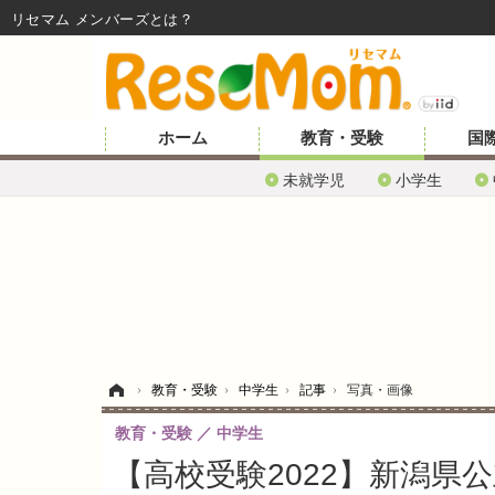
リセマム メンバーズ
ホーム
教育・受験
国
未就学児
小学生
ホーム
›
教育・受験
›
中学生
›
記事
›
写真・画像
教育・受験
中学生
【高校受験2022】新潟県