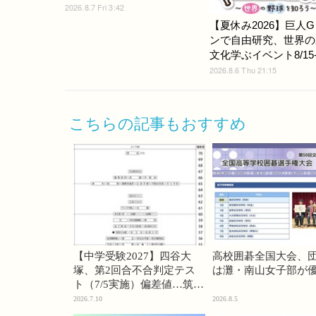
2026.8.7 Fri 3:42
【夏休み2026】巨人
ンで自由研究、世界の
文化学ぶイベント8/15-
2026.8.6 Thu 21:15
こちらの記事もおすすめ
【中学受験2027】四谷大
高校囲碁全国大会、
塚、第2回合不合判定テス
は灘・南山女子部が
ト（7/5実施）偏差値…筑駒
74・桜蔭70＜PR＞
2026.7.10
2026.8.5