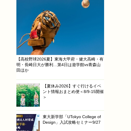
【高校野球2026夏】東海大甲府・健大高崎・有
明・長崎日大が勝利…第4日は遊学館vs青森山
田ほか
【夏休み2026】すぐ行けるイベ
ント情報おまとめ便＜8/9-15開催
＞
東大新学部「UTokyo College of
Design」入試攻略セミナー9/27