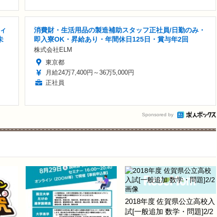
ィ
消費財・生活用品の製造補助スタッフ正社員/日勤のみ・
未
即入寮OK・昇給あり・年間休日125日・賞与年2回
株式会社ELM
東京都
月給24万7,400円～36万5,000円
正社員
Sponsored by
2018年度 佐賀県公立高校入
試[一般追加 数学・問題]2/2