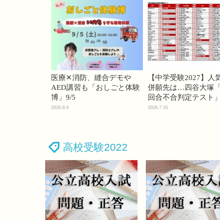
医療✕消防、縫合デモや
【中学受験2027】人
AED講習も「おしごと体験
併願先は…四谷大塚「
博」9/5
回合不合判定テスト
2026.8.6
2026.7.16
高校受験2022