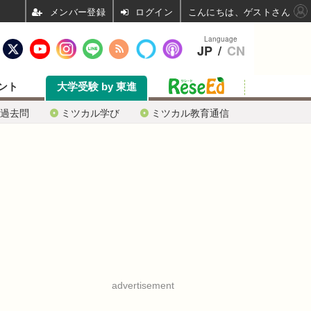
ログイン
こんにちは、ゲストさん
Language
JP
/
CN
ント
大学受験 by 東進
過去問
ミツカル学び
ミツカル教育通信
advertisement