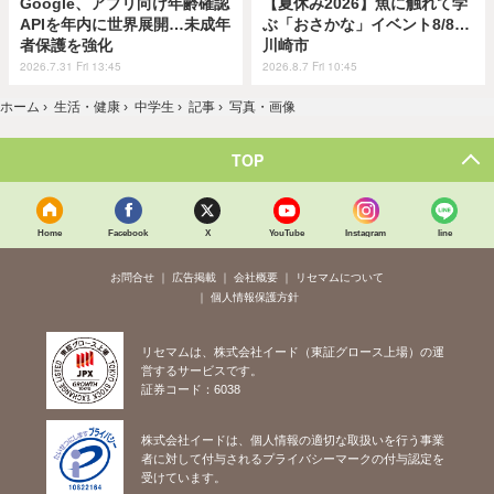
Google、アプリ向け年齢確認
【夏休み2026】魚に触れて学
APIを年内に世界展開…未成年
ぶ「おさかな」イベント8/8…
者保護を強化
川崎市
2026.7.31 Fri 13:45
2026.8.7 Fri 10:45
ホーム
›
生活・健康
›
中学生
›
記事
›
写真・画像
TOP
Home
Facebook
X
YouTube
Instagram
line
お問合せ
広告掲載
会社概要
リセマムについて
個人情報保護方針
リセマムは、株式会社イード（東証グロース上場）の運
営するサービスです。
証券コード：6038
株式会社イードは、個人情報の適切な取扱いを行う事業
者に対して付与されるプライバシーマークの付与認定を
受けています。