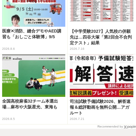
医療✕消防、縫合デモやAED講
【中学受験2027】人気校の併願
習も「おしごと体験博」9/5
先は…四谷大塚「第2回合不合判
定テスト」結果
2026.8.6
2026.7.16
全国高校麻雀32チーム本選出
司法試験予備試験2026、解答速
場…麻布や大阪星光、東海も
報＆総評動画を無料公開…アガ
ルート
2026.8.5
2026.7.21
Recommended by