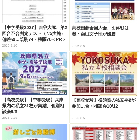
【中学受験2027】四谷大塚、第2
高校囲碁全国大会、団体戦は
回合不合判定テスト（7/5実施）
灘・南山女子部が優勝
偏差値…筑駒74・桜蔭70＜PR＞
2026.7.10
2026.8.5
【高校受験】【中学受験】兵庫
【高校受験】横須賀の私立4校が
県内の私立31校が集結、個別相
参加…合同相談会10/12
談会9/6
2026.7.28
2026.8.5