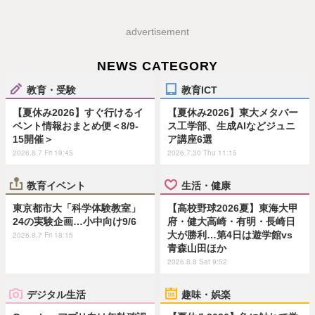
advertisement
NEWS CATEGORY
教育・受験
教育ICT
【夏休み2026】すぐ行けるイ
【夏休み2026】東大メタバー
ベント情報おまとめ便＜8/9-
ス工学部、生成AIなどジュニ
15開催＞
ア講座6選
2026.8.7 Fri 19:45
2026.7.30 Thu 11:15
教育イベント
生活・健康
東京都市大「科学体験教室」
【高校野球2026夏】東海大甲
24の実験企画…小中向け9/6
府・健大高崎・有明・長崎日
大が勝利…第4日は遊学館vs
2026.8.7 Fri 18:15
青森山田ほか
2026.8.8 Sat 9:52
デジタル生活
趣味・娯楽