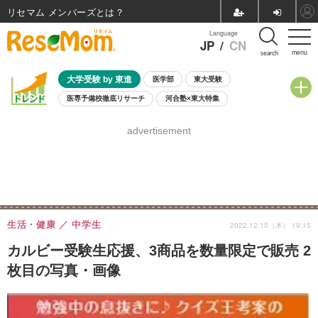
リセマム メンバーズ
Language
JP
/
CN
menu
search
大学受験 by 東進
医学部
東大受験
医専予備校徹底リサーチ
河合塾×東大特集
親子で考える大学選び
高校受験
中学受験
小学校受験
advertisement
共通テスト
夏休み
8月開催学校説明会・相談会
8月開催イベント・WS
全国公立高校 過去問
人気記事
自由研究教材（小学生向け）
自由研究教材（中学生向け）
ランキング
生活・健康
中学生
2022.12.15（木） 19:15
カルビー受験生応援、3商品を数量限定で販売 2
枚目の写真・画像