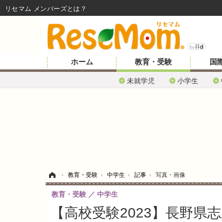
リセマム メンバーズ
ホーム
教育・受験
国
未就学児
小学生
ホーム
›
教育・受験
›
中学生
›
記事
›
写真・画像
教育・受験
中学生
【高校受験2023】長野県志