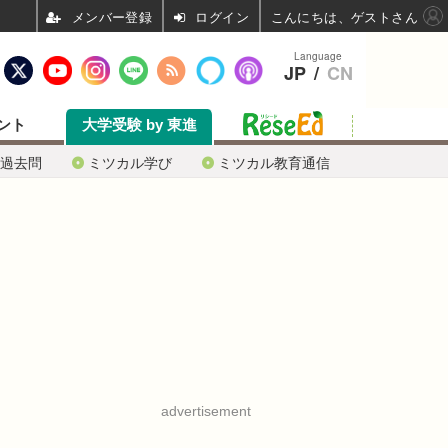
ログイン
こんにちは、ゲストさん
Language
JP
/
CN
ント
大学受験 by 東進
過去問
ミツカル学び
ミツカル教育通信
advertisement