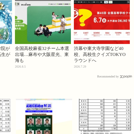
学院が
全国高校麻雀32チーム本選
渋幕や東大寺学園など40
高生が
出場…麻布や大阪星光、東
校、高校生クイズTOKYO
海も
ラウンドへ
2026.8.5
2026.7.29
Recommended by