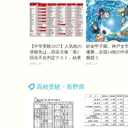
【中学受験2027】人気校の
砂金甲子園、神戸女
併願先は…四谷大塚「第2
優勝…全国14校の中
回合不合判定テスト」結果
腕競う
2026.7.16
2026.7.29
高校受験・長野県