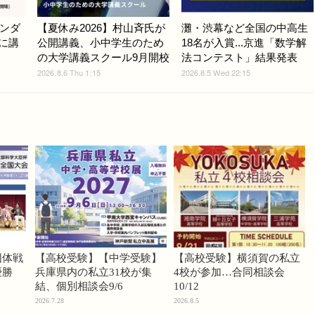
ンダ
【夏休み2026】村山斉氏が
灘・渋幕など全国の中高生
9に講
公開講義、小中学生のため
18名が入賞...京進「数学解
の大学講義スクール9月開校
法コンテスト」結果発表
2026.8.6 Thu 1:15
2026.8.5 Wed 22:15
団体戦
【高校受験】【中学受験】
【高校受験】横須賀の私立
優勝
兵庫県内の私立31校が集
4校が参加…合同相談会
結、個別相談会9/6
10/12
2026.7.28
2026.8.5