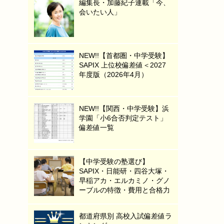
編集長・加藤紀子連載「今、
会いたい人」
NEW!!【首都圏・中学受験】
SAPIX 上位校偏差値＜2027
年度版（2026年4月）
NEW!!【関西・中学受験】浜
学園「小6合否判定テスト」
偏差値一覧
【中学受験の塾選び】
SAPIX・日能研・四谷大塚・
早稲アカ・エルカミノ・グノ
ーブルの特徴・費用と合格力
都道府県別 高校入試偏差値ラ