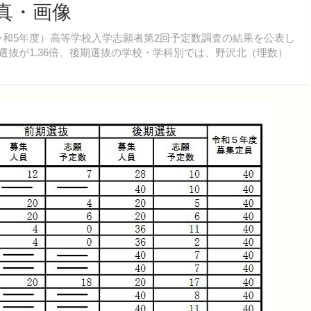
写真・画像
（令和5年度）高等学校入学志願者第2回予定数調査の結果を公表し
選抜が1.36倍。後期選抜の学校・学科別では、野沢北（理数）