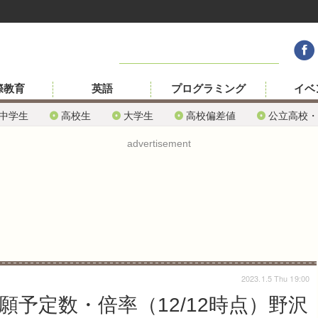
際教育
英語
プログラミング
イベ
中学生
高校生
大学生
高校偏差値
公立高校・
advertisement
2023.1.5 Thu 19:00
願予定数・倍率（12/12時点）野沢