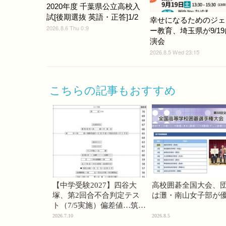
2020年度 千葉県公立高校入
試[後期選抜 英語・正答]1/2
幸せになるためのジェ
2026.8.6 Thu 0:9
ー教育、埼玉県が9/1
演会
2026.8.5 Wed 23:15
こちらの記事もおすすめ
【中学受験2027】四谷大
高校囲碁全国大会、
塚、第2回合不合判定テス
は灘・南山女子部が
ト（7/5実施）偏差値…筑駒
74・桜蔭70＜PR＞
2026.7.10
2026.8.5