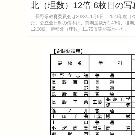
北（理数）12倍 6枚目の
長野県教育委員会は2023年1月5日、2023年度
た。公立全日制の倍率は、前期選抜が1.43倍、後期
12.00倍、伊那北（理数）11.75倍等が高かった。