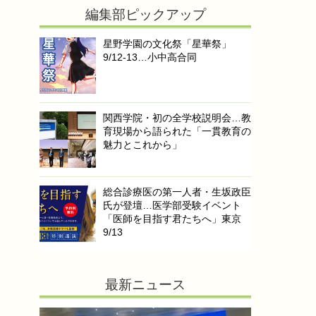
編集部ピックアップ
星野学園の文化祭「星華祭」
9/12-13…小中高合同
関西学院・初の全学校説明会…教
育現場から語られた「一貫教育の
魅力とこれから」
総合診療医の第一人者・生坂政臣
氏が登壇…医学部受験イベント
「医師を目指す君たちへ」東京
9/13
最新ニュース