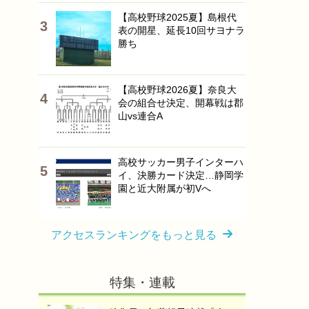
【高校野球2025夏】島根代
表の開星、延長10回サヨナラ
勝ち
【高校野球2026夏】奈良大
会の組合せ決定、開幕戦は郡
山vs連合A
高校サッカー男子インターハ
イ、決勝カード決定…静岡学
園と近大附属が初Vへ
アクセスランキングをもっと見る
特集・連載