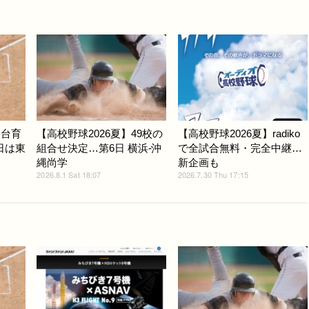
仙台育
【高校野球2026夏】49校の
【高校野球2026夏】radiko
日は東
組合せ決定…第6日 横浜-沖
で全試合無料・完全中継…
縄尚学
新企画も
2026.8.1 Sat 18:07
2026.7.30 Thu 17:15