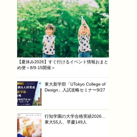
【夏休み2026】すぐ行けるイベント情報おまと
め便＜8/9-15開催＞
東大新学部「UTokyo College of
Design」入試攻略セミナー9/27
行知学園の大学合格実績2026…
東大55人、早慶149人