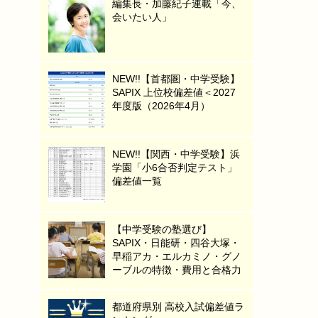
編集長・加藤紀子連載「今、
会いたい人」
NEW!!【首都圏・中学受験】
SAPIX 上位校偏差値＜2027
年度版（2026年4月）
NEW!!【関西・中学受験】浜
学園「小6合否判定テスト」
偏差値一覧
【中学受験の塾選び】
SAPIX・日能研・四谷大塚・
早稲アカ・エルカミノ・グノ
ーブルの特徴・費用と合格力
都道府県別 高校入試偏差値ラ