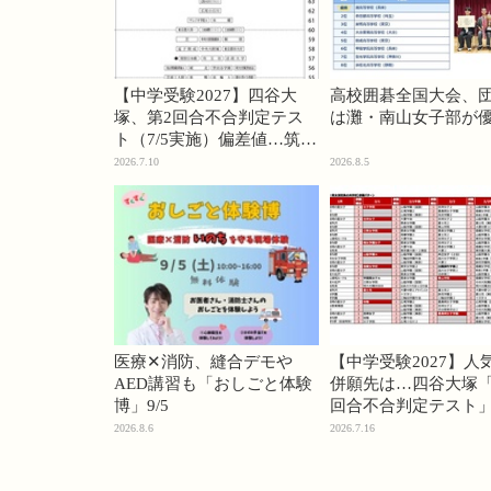
【中学受験2027】四谷大
高校囲碁全国大会、
塚、第2回合不合判定テス
は灘・南山女子部が
ト（7/5実施）偏差値…筑駒
74・桜蔭70＜PR＞
2026.7.10
2026.8.5
医療✕消防、縫合デモや
【中学受験2027】人
AED講習も「おしごと体験
併願先は…四谷大塚「
博」9/5
回合不合判定テスト
2026.8.6
2026.7.16