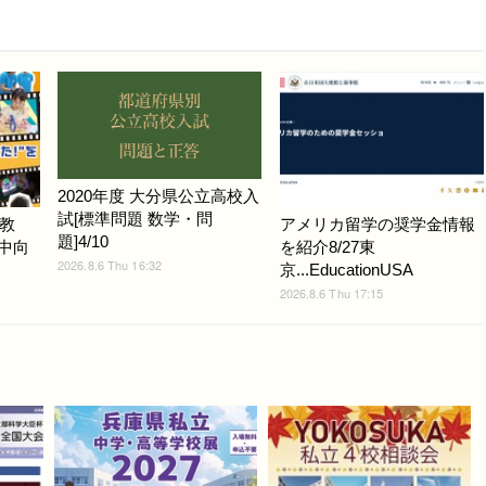
2020年度 大分県公立高校入
試[標準問題 数学・問
教
アメリカ留学の奨学金情報
題]4/10
小中向
を紹介8/27東
2026.8.6 Thu 16:32
京...EducationUSA
2026.8.6 Thu 17:15