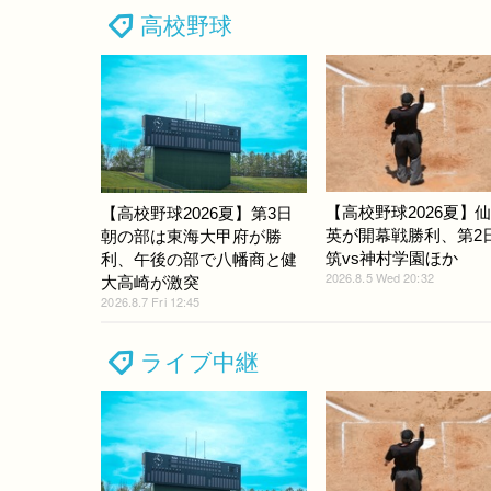
高校野球
【高校野球2026夏】
【高校野球2026夏】第3日
英が開幕戦勝利、第2
朝の部は東海大甲府が勝
筑vs神村学園ほか
利、午後の部で八幡商と健
2026.8.5 Wed 20:32
大高崎が激突
2026.8.7 Fri 12:45
ライブ中継