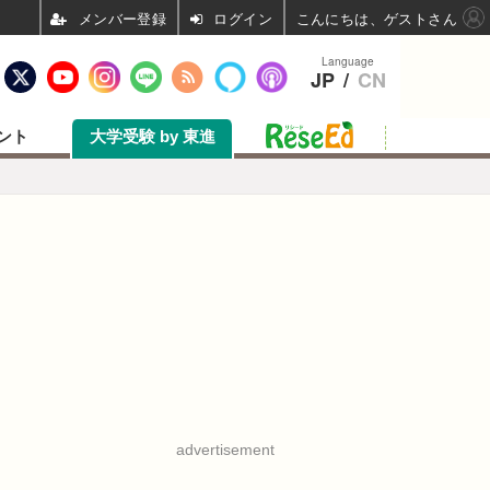
ログイン
こんにちは、ゲストさん
Language
JP
/
CN
ント
大学受験 by 東進
advertisement