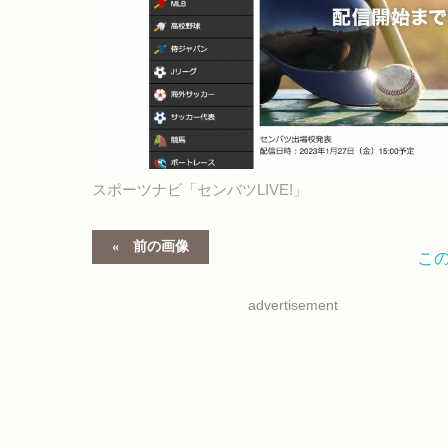
スポーツナビ「センバツLIVE!」
前の画像
こ
advertisement