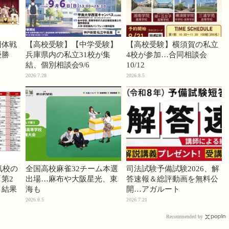
団体戦
【高校受験】【中学受験】
【高校受験】横須賀の私立
優勝
兵庫県内の私立31校が集
4校が参加…合同相談会
結、個別相談会9/6
10/12
2026.7.28
2026.8.5
気校の
全国高校麻雀32チーム本選
司法試験予備試験2026、解
第2
出場…麻布や大阪星光、東
答速報＆総評動画を無料公
」結果
海も
開…アガルート
2026.8.5
2026.7.21
Recommended by