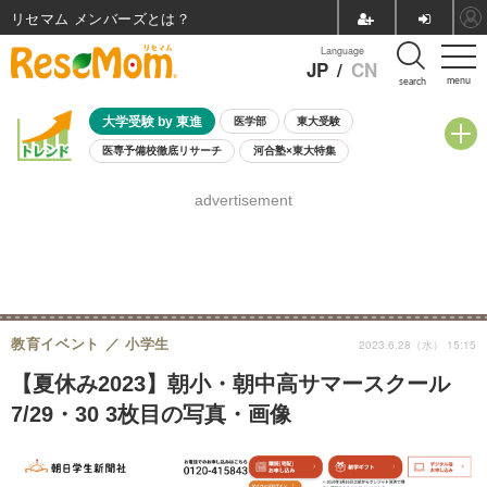
リセマム メンバーズ
Language
JP
/
CN
menu
search
大学受験 by 東進
医学部
東大受験
医専予備校徹底リサーチ
河合塾×東大特集
親子で考える大学選び
高校受験
中学受験
小学校受験
advertisement
共通テスト
夏休み
8月開催学校説明会・相談会
8月開催イベント・WS
全国公立高校 過去問
人気記事
自由研究教材（小学生向け）
自由研究教材（中学生向け）
ランキング
教育イベント
小学生
2023.6.28（水） 15:15
【夏休み2023】朝小・朝中高サマースクール
7/29・30 3枚目の写真・画像