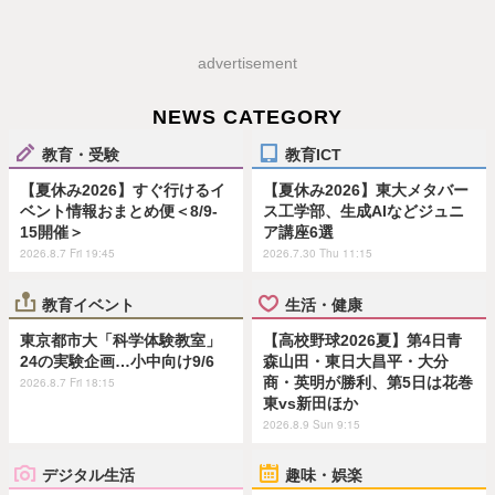
advertisement
NEWS CATEGORY
教育・受験
教育ICT
【夏休み2026】すぐ行けるイ
【夏休み2026】東大メタバー
ベント情報おまとめ便＜8/9-
ス工学部、生成AIなどジュニ
15開催＞
ア講座6選
2026.8.7 Fri 19:45
2026.7.30 Thu 11:15
教育イベント
生活・健康
東京都市大「科学体験教室」
【高校野球2026夏】第4日青
24の実験企画…小中向け9/6
森山田・東日大昌平・大分
商・英明が勝利、第5日は花巻
2026.8.7 Fri 18:15
東vs新田ほか
2026.8.9 Sun 9:15
デジタル生活
趣味・娯楽