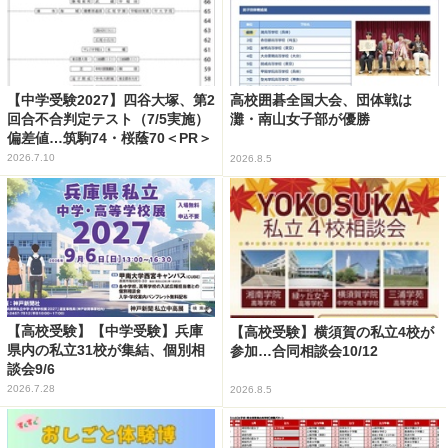
【中学受験2027】四谷大塚、第2
高校囲碁全国大会、団体戦は
回合不合判定テスト（7/5実施）
灘・南山女子部が優勝
偏差値…筑駒74・桜蔭70＜PR＞
2026.7.10
2026.8.5
【高校受験】【中学受験】兵庫
【高校受験】横須賀の私立4校が
県内の私立31校が集結、個別相
参加…合同相談会10/12
談会9/6
2026.7.28
2026.8.5