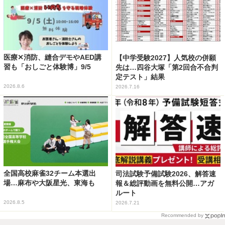
医療✕消防、縫合デモやAED講
【中学受験2027】人気校の併願
習も「おしごと体験博」9/5
先は…四谷大塚「第2回合不合判
定テスト」結果
2026.8.6
2026.7.16
全国高校麻雀32チーム本選出
司法試験予備試験2026、解答速
場…麻布や大阪星光、東海も
報＆総評動画を無料公開…アガ
ルート
2026.8.5
2026.7.21
Recommended by