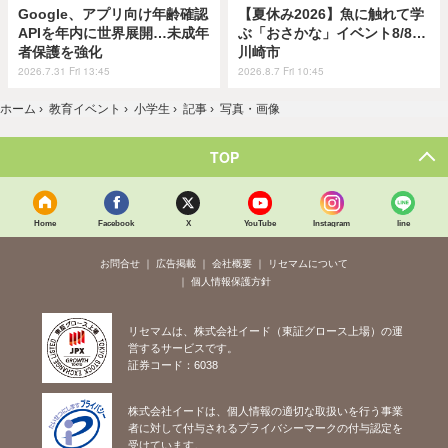
Google、アプリ向け年齢確認
【夏休み2026】魚に触れて学
APIを年内に世界展開…未成年
ぶ「おさかな」イベント8/8…
者保護を強化
川崎市
2026.7.31 Fri 13:45
2026.8.7 Fri 10:45
ホーム
›
教育イベント
›
小学生
›
記事
›
写真・画像
TOP
Home
Facebook
X
YouTube
Instagram
line
お問合せ
広告掲載
会社概要
リセマムについて
個人情報保護方針
リセマムは、株式会社イード（東証グロース上場）の運
営するサービスです。
証券コード：6038
株式会社イードは、個人情報の適切な取扱いを行う事業
者に対して付与されるプライバシーマークの付与認定を
受けています。