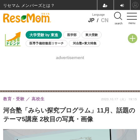
リセマム メンバーズ
Language
JP
/
CN
menu
search
大学受験 by 東進
医学部
東大受験
医専予備校徹底リサーチ
河合塾×東大特集
親子で考える大学選び
高校受験
中学受験
小学校受験
advertisement
共通テスト
夏休み
8月開催学校説明会・相談会
8月開催イベント・WS
全国公立高校 過去問
人気記事
自由研究教材（小学生向け）
自由研究教材（中学生向け）
ランキング
教育・受験
高校生
2023.10.17（火） 19:15
河合塾「みらい探究プログラム」11月、話題の
テーマ5講座 2枚目の写真・画像