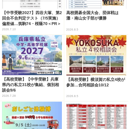
【中学受験2027】四谷大塚、第2
高校囲碁全国大会、団体戦は
回合不合判定テスト（7/5実施）
灘・南山女子部が優勝
偏差値…筑駒74・桜蔭70＜PR＞
2026.7.10
2026.8.5
【高校受験】【中学受験】兵庫
【高校受験】横須賀の私立4校が
県内の私立31校が集結、個別相
参加…合同相談会10/12
談会9/6
2026.7.28
2026.8.5