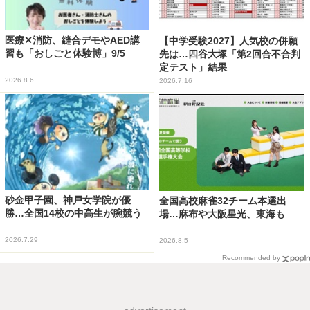
医療✕消防、縫合デモやAED講
【中学受験2027】人気校の併願
習も「おしごと体験博」9/5
先は…四谷大塚「第2回合不合判
定テスト」結果
2026.8.6
2026.7.16
砂金甲子園、神戸女学院が優
全国高校麻雀32チーム本選出
勝…全国14校の中高生が腕競う
場…麻布や大阪星光、東海も
2026.7.29
2026.8.5
Recommended by