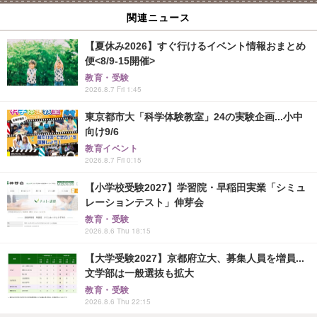
関連ニュース
【夏休み2026】すぐ行けるイベント情報おまとめ
便<8/9-15開催>
教育・受験
2026.8.7 Fri 1:45
東京都市大「科学体験教室」24の実験企画...小中
向け9/6
教育イベント
2026.8.7 Fri 0:15
【小学校受験2027】学習院・早稲田実業「シミュ
レーションテスト」伸芽会
教育・受験
2026.8.6 Thu 18:15
【大学受験2027】京都府立大、募集人員を増員...
文学部は一般選抜も拡大
教育・受験
2026.8.6 Thu 22:15