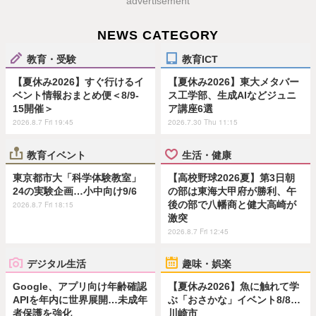
advertisement
NEWS CATEGORY
教育・受験
教育ICT
【夏休み2026】すぐ行けるイ
【夏休み2026】東大メタバー
ベント情報おまとめ便＜8/9-
ス工学部、生成AIなどジュニ
15開催＞
ア講座6選
2026.8.7 Fri 19:45
2026.7.30 Thu 11:15
教育イベント
生活・健康
東京都市大「科学体験教室」
【高校野球2026夏】第3日朝
24の実験企画…小中向け9/6
の部は東海大甲府が勝利、午
後の部で八幡商と健大高崎が
2026.8.7 Fri 18:15
激突
2026.8.7 Fri 12:45
デジタル生活
趣味・娯楽
Google、アプリ向け年齢確認
【夏休み2026】魚に触れて学
APIを年内に世界展開…未成年
ぶ「おさかな」イベント8/8…
者保護を強化
川崎市