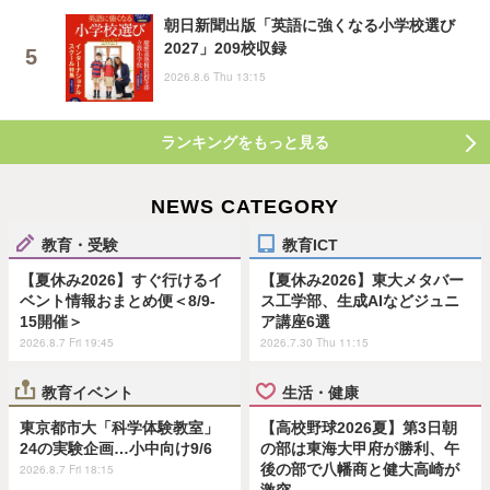
朝日新聞出版「英語に強くなる小学校選び
2027」209校収録
2026.8.6 Thu 13:15
ランキングをもっと見る
NEWS CATEGORY
教育・受験
教育ICT
【夏休み2026】すぐ行けるイ
【夏休み2026】東大メタバー
ベント情報おまとめ便＜8/9-
ス工学部、生成AIなどジュニ
15開催＞
ア講座6選
2026.8.7 Fri 19:45
2026.7.30 Thu 11:15
教育イベント
生活・健康
東京都市大「科学体験教室」
【高校野球2026夏】第3日朝
24の実験企画…小中向け9/6
の部は東海大甲府が勝利、午
後の部で八幡商と健大高崎が
2026.8.7 Fri 18:15