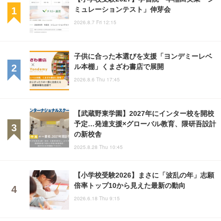
ミュレーションテスト」伸芽会
2026.8.7 Fri 12:15
子供に合った本選びを支援「ヨンデミーレベ
ル本棚」くまざわ書店で展開
2026.8.6 Thu 17:45
【武蔵野東学園】2027年にインター校を開校
予定…発達支援×グローバル教育、隈研吾設計
の新校舎
2025.8.28 Thu 10:45
【小学校受験2026】まさに「波乱の年」志願
倍率トップ10から見えた最新の動向
2026.6.18 Thu 9:15